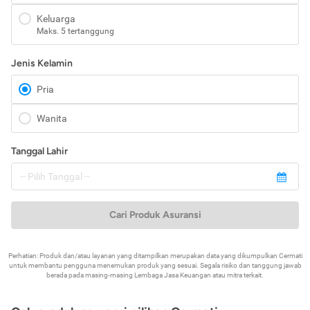
Keluarga
Maks. 5 tertanggung
Jenis Kelamin
Pria
Wanita
Tanggal Lahir
Cari Produk Asuransi
Perhatian: Produk dan/atau layanan yang ditampilkan merupakan data yang dikumpulkan Cermati
untuk membantu pengguna menemukan produk yang sesuai. Segala risiko dan tanggung jawab
berada pada masing-masing Lembaga Jasa Keuangan atau mitra terkait.