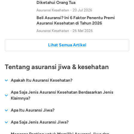
Diketahui Orang Tua
Asuransi Kesehatan
20 Jul 2026
Beli Asuransi? Ini 6 Faktor Penentu Premi
Asuransi Kesehatan di Tahun 2026
Asuransi Kesehatan
26 Mei 2026
Lihat Semua Artikel
Tentang asuransi jiwa & kesehatan
Apakah Itu Asuransi Kesehatan?
Asuransi kesehatan adalah jenis asuransi yang diperuntukkan
Apa Saja Jenis Asuransi Kesehatan Berdasarkan Jenis
untuk memberikan jaminan kesehatan kepada para
Klaimnya?
tertanggungnya jika mengalami sakit atau kecelakaan.
Secara umum, ada 2 jenis asuransi kesehatan yang
Apa Itu Asuransi Jiwa?
Asuransi kesehatan pada umumnya ditawarkan oleh berbagai
dikelompokkan berdasarkan jenis klaimnya:
perusahaan asuransi dengan berbagai pilihan perlindungan
Asuransi jiwa adalah jenis asuransi yang memberikan
Apa Saja Jenis Asuransi Jiwa?
mulai dari jaminan rawat inap di rumah sakit, hingga rawat
Asuransi Kesehatan
Cashless
:
pertanggungan berupa uang santunan atau ganti rugi kepada
jalan.
Proses klaim dilakukan oleh perusahaan asuransi tanpa
Secara umum, berikut jenis-jenis asuransi jiwa yang tersedia di