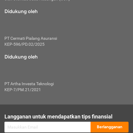
macam risiko dan manfaat investasi.
Didukung oleh
Karena mengombinasikan 2 produk
keuangan sekaligus, premi yang
dibayarkan oleh nasabah akan dibagi
dengan rasio tertentu ke manfaat asuransi
dan investasi sekaligus.
PT Cermati Pialang Asuransi
KEP-596/PD.02/2025
Dengan cara kerja yang lebih lengkap
tersebut, asuransi jenis ini mampu
Didukung oleh
diuangkan kembali saat nasabah tak
pernah melakukan pengajuan klaim
perlindungan. Ketika suatu saat tidak
mampu membayar premi, nasabah juga
PT Artha Investa Teknologi
bisa mengalihkan sebagian dana investasi
KEP-7/PM.21/2021
untuk melunasinya. Tentunya, keuntungan
dari aktivitas investasi bisa sepenuhnya
didapatkan oleh nasabah tanpa harus
repot mengelola modalnya.
Langganan untuk mendapatkan tips finansial
Namun, kekurangannya, manfaat investasi
Berlangganan
tidak bisa dirasakan secara optimal karena