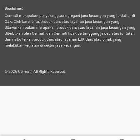
harus terpotong biaya asuransi. Selain itu,
Disclaimer
:
risiko kerugian akibat investasi juga bisa
Cermati merupakan penyelenggara agregasi jasa keuangan yang terdaftar di
turut mempengaruhi saldo asuransi dan
OJK. Oleh karena itu, produk dan/atau layanan jasa keuangan yang
menurunkan manfaatnya.
ditawarkan bukan merupakan produk dan/atau layanan jasa keuangan yang
diterbitkan oleh Cermati dan Cermati tidak bertanggung jawab atas tuntutan
dan risiko terkait produk dan/atau layanan LJK dan/atau pihak yang
Asuransi
Menawarkan manfaat perlindungan yang
melakukan kegiatan di sektor jasa keuangan.
Jiwa
dilengkapi dengan tabungan. Selayaknya
Dwiguna
jenis asuransi yang sebelumnya, produk ini
akan membagi sebagian premi ke rekening
©
2026
Cermati. All Rights Reserved.
tabungan, dan sisanya akan dialokasikan
ke manfaat perlindungan asuransi.
Saat memilih jenis asuransi ini, kamu bisa
merasakan keunggulan berupa
kemudahan dalam mencairkan dana
asuransi sebelum durasi atau masa
asuransinya berakhir. Selain itu, apabila
nasabah masih hidup hingga akhir masa
aktif asuransi, seluruh uang
pertanggungan bisa didapatkan kembali.