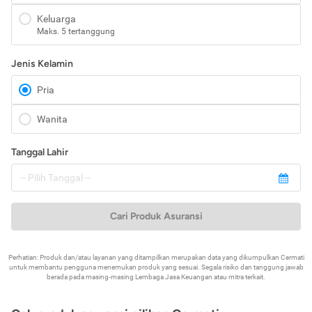
Keluarga
Maks. 5 tertanggung
Jenis Kelamin
Pria
Wanita
Tanggal Lahir
Cari Produk Asuransi
Perhatian: Produk dan/atau layanan yang ditampilkan merupakan data yang dikumpulkan Cermati
untuk membantu pengguna menemukan produk yang sesuai. Segala risiko dan tanggung jawab
berada pada masing-masing Lembaga Jasa Keuangan atau mitra terkait.