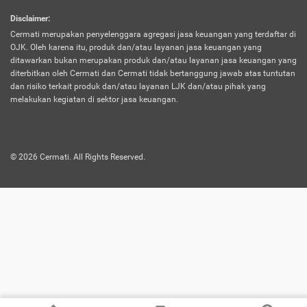
harus terpotong biaya asuransi. Selain itu,
Disclaimer
:
risiko kerugian akibat investasi juga bisa
Cermati merupakan penyelenggara agregasi jasa keuangan yang terdaftar di
turut mempengaruhi saldo asuransi dan
OJK. Oleh karena itu, produk dan/atau layanan jasa keuangan yang
menurunkan manfaatnya.
ditawarkan bukan merupakan produk dan/atau layanan jasa keuangan yang
diterbitkan oleh Cermati dan Cermati tidak bertanggung jawab atas tuntutan
dan risiko terkait produk dan/atau layanan LJK dan/atau pihak yang
Asuransi
Menawarkan manfaat perlindungan yang
melakukan kegiatan di sektor jasa keuangan.
Jiwa
dilengkapi dengan tabungan. Selayaknya
Dwiguna
jenis asuransi yang sebelumnya, produk ini
akan membagi sebagian premi ke rekening
©
2026
Cermati. All Rights Reserved.
tabungan, dan sisanya akan dialokasikan
ke manfaat perlindungan asuransi.
Saat memilih jenis asuransi ini, kamu bisa
merasakan keunggulan berupa
kemudahan dalam mencairkan dana
asuransi sebelum durasi atau masa
asuransinya berakhir. Selain itu, apabila
nasabah masih hidup hingga akhir masa
aktif asuransi, seluruh uang
pertanggungan bisa didapatkan kembali.