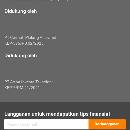
macam risiko dan manfaat investasi.
Didukung oleh
Karena mengombinasikan 2 produk
keuangan sekaligus, premi yang
dibayarkan oleh nasabah akan dibagi
dengan rasio tertentu ke manfaat asuransi
dan investasi sekaligus.
PT Cermati Pialang Asuransi
KEP-596/PD.02/2025
Dengan cara kerja yang lebih lengkap
tersebut, asuransi jenis ini mampu
Didukung oleh
diuangkan kembali saat nasabah tak
pernah melakukan pengajuan klaim
perlindungan. Ketika suatu saat tidak
mampu membayar premi, nasabah juga
PT Artha Investa Teknologi
bisa mengalihkan sebagian dana investasi
KEP-7/PM.21/2021
untuk melunasinya. Tentunya, keuntungan
dari aktivitas investasi bisa sepenuhnya
didapatkan oleh nasabah tanpa harus
repot mengelola modalnya.
Langganan untuk mendapatkan tips finansial
Namun, kekurangannya, manfaat investasi
Berlangganan
tidak bisa dirasakan secara optimal karena