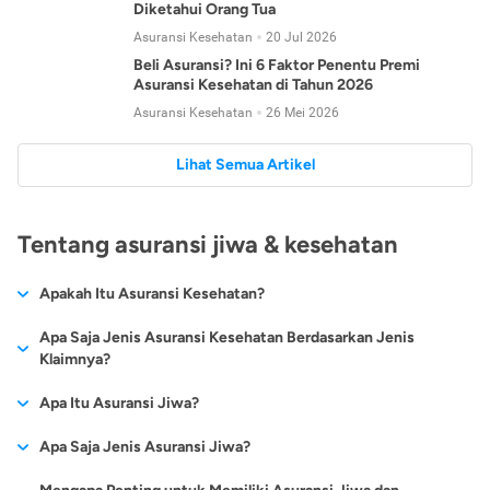
Diketahui Orang Tua
Asuransi Kesehatan
20 Jul 2026
Beli Asuransi? Ini 6 Faktor Penentu Premi
Asuransi Kesehatan di Tahun 2026
Asuransi Kesehatan
26 Mei 2026
Lihat Semua Artikel
Tentang asuransi jiwa & kesehatan
Apakah Itu Asuransi Kesehatan?
Asuransi kesehatan adalah jenis asuransi yang diperuntukkan
Apa Saja Jenis Asuransi Kesehatan Berdasarkan Jenis
untuk memberikan jaminan kesehatan kepada para
Klaimnya?
tertanggungnya jika mengalami sakit atau kecelakaan.
Secara umum, ada 2 jenis asuransi kesehatan yang
Apa Itu Asuransi Jiwa?
Asuransi kesehatan pada umumnya ditawarkan oleh berbagai
dikelompokkan berdasarkan jenis klaimnya:
perusahaan asuransi dengan berbagai pilihan perlindungan
Asuransi jiwa adalah jenis asuransi yang memberikan
Apa Saja Jenis Asuransi Jiwa?
mulai dari jaminan rawat inap di rumah sakit, hingga rawat
Asuransi Kesehatan
Cashless
:
pertanggungan berupa uang santunan atau ganti rugi kepada
jalan.
Proses klaim dilakukan oleh perusahaan asuransi tanpa
Secara umum, berikut jenis-jenis asuransi jiwa yang tersedia di