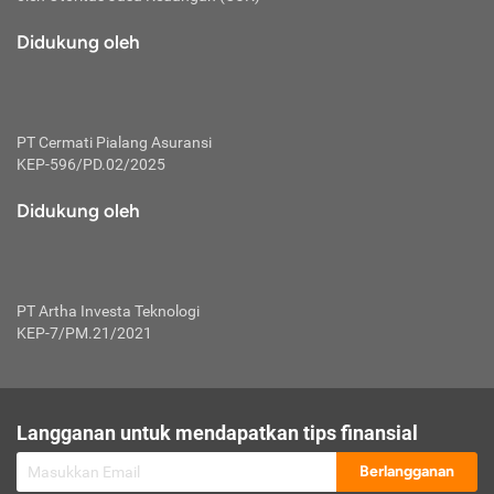
macam risiko dan manfaat investasi.
Didukung oleh
Karena mengombinasikan 2 produk
keuangan sekaligus, premi yang
dibayarkan oleh nasabah akan dibagi
dengan rasio tertentu ke manfaat asuransi
dan investasi sekaligus.
PT Cermati Pialang Asuransi
KEP-596/PD.02/2025
Dengan cara kerja yang lebih lengkap
tersebut, asuransi jenis ini mampu
Didukung oleh
diuangkan kembali saat nasabah tak
pernah melakukan pengajuan klaim
perlindungan. Ketika suatu saat tidak
mampu membayar premi, nasabah juga
PT Artha Investa Teknologi
bisa mengalihkan sebagian dana investasi
KEP-7/PM.21/2021
untuk melunasinya. Tentunya, keuntungan
dari aktivitas investasi bisa sepenuhnya
didapatkan oleh nasabah tanpa harus
repot mengelola modalnya.
Langganan untuk mendapatkan tips finansial
Namun, kekurangannya, manfaat investasi
Berlangganan
tidak bisa dirasakan secara optimal karena