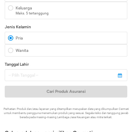
Keluarga
Maks. 5 tertanggung
Jenis Kelamin
Pria
Wanita
Tanggal Lahir
Cari Produk Asuransi
Perhatian: Produk dan/atau layanan yang ditampilkan merupakan data yang dikumpulkan Cermati
untuk membantu pengguna menemukan produk yang sesuai. Segala risiko dan tanggung jawab
berada pada masing-masing Lembaga Jasa Keuangan atau mitra terkait.