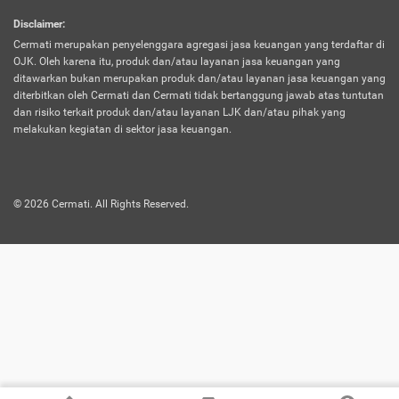
harus terpotong biaya asuransi. Selain itu,
Disclaimer
:
risiko kerugian akibat investasi juga bisa
Cermati merupakan penyelenggara agregasi jasa keuangan yang terdaftar di
turut mempengaruhi saldo asuransi dan
OJK. Oleh karena itu, produk dan/atau layanan jasa keuangan yang
menurunkan manfaatnya.
ditawarkan bukan merupakan produk dan/atau layanan jasa keuangan yang
diterbitkan oleh Cermati dan Cermati tidak bertanggung jawab atas tuntutan
dan risiko terkait produk dan/atau layanan LJK dan/atau pihak yang
Asuransi
Menawarkan manfaat perlindungan yang
melakukan kegiatan di sektor jasa keuangan.
Jiwa
dilengkapi dengan tabungan. Selayaknya
Dwiguna
jenis asuransi yang sebelumnya, produk ini
akan membagi sebagian premi ke rekening
©
2026
Cermati. All Rights Reserved.
tabungan, dan sisanya akan dialokasikan
ke manfaat perlindungan asuransi.
Saat memilih jenis asuransi ini, kamu bisa
merasakan keunggulan berupa
kemudahan dalam mencairkan dana
asuransi sebelum durasi atau masa
asuransinya berakhir. Selain itu, apabila
nasabah masih hidup hingga akhir masa
aktif asuransi, seluruh uang
pertanggungan bisa didapatkan kembali.