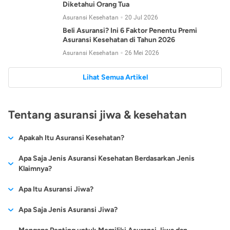
Diketahui Orang Tua
Asuransi Kesehatan
20 Jul 2026
Beli Asuransi? Ini 6 Faktor Penentu Premi
Asuransi Kesehatan di Tahun 2026
Asuransi Kesehatan
26 Mei 2026
Lihat Semua Artikel
Tentang asuransi jiwa & kesehatan
Apakah Itu Asuransi Kesehatan?
Asuransi kesehatan adalah jenis asuransi yang diperuntukkan
Apa Saja Jenis Asuransi Kesehatan Berdasarkan Jenis
untuk memberikan jaminan kesehatan kepada para
Klaimnya?
tertanggungnya jika mengalami sakit atau kecelakaan.
Secara umum, ada 2 jenis asuransi kesehatan yang
Apa Itu Asuransi Jiwa?
Asuransi kesehatan pada umumnya ditawarkan oleh berbagai
dikelompokkan berdasarkan jenis klaimnya:
perusahaan asuransi dengan berbagai pilihan perlindungan
Asuransi jiwa adalah jenis asuransi yang memberikan
Apa Saja Jenis Asuransi Jiwa?
mulai dari jaminan rawat inap di rumah sakit, hingga rawat
Asuransi Kesehatan
Cashless
:
pertanggungan berupa uang santunan atau ganti rugi kepada
jalan.
Proses klaim dilakukan oleh perusahaan asuransi tanpa
Secara umum, berikut jenis-jenis asuransi jiwa yang tersedia di