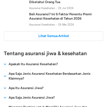
Diketahui Orang Tua
Asuransi Kesehatan
20 Jul 2026
Beli Asuransi? Ini 6 Faktor Penentu Premi
Asuransi Kesehatan di Tahun 2026
Asuransi Kesehatan
26 Mei 2026
Lihat Semua Artikel
Tentang asuransi jiwa & kesehatan
Apakah Itu Asuransi Kesehatan?
Asuransi kesehatan adalah jenis asuransi yang diperuntukkan
Apa Saja Jenis Asuransi Kesehatan Berdasarkan Jenis
untuk memberikan jaminan kesehatan kepada para
Klaimnya?
tertanggungnya jika mengalami sakit atau kecelakaan.
Secara umum, ada 2 jenis asuransi kesehatan yang
Apa Itu Asuransi Jiwa?
Asuransi kesehatan pada umumnya ditawarkan oleh berbagai
dikelompokkan berdasarkan jenis klaimnya:
perusahaan asuransi dengan berbagai pilihan perlindungan
Asuransi jiwa adalah jenis asuransi yang memberikan
Apa Saja Jenis Asuransi Jiwa?
mulai dari jaminan rawat inap di rumah sakit, hingga rawat
Asuransi Kesehatan
Cashless
:
pertanggungan berupa uang santunan atau ganti rugi kepada
jalan.
Proses klaim dilakukan oleh perusahaan asuransi tanpa
Secara umum, berikut jenis-jenis asuransi jiwa yang tersedia di