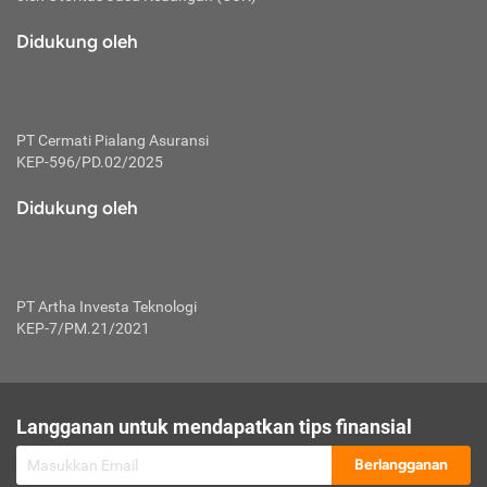
macam risiko dan manfaat investasi.
Didukung oleh
Karena mengombinasikan 2 produk
keuangan sekaligus, premi yang
dibayarkan oleh nasabah akan dibagi
dengan rasio tertentu ke manfaat asuransi
dan investasi sekaligus.
PT Cermati Pialang Asuransi
KEP-596/PD.02/2025
Dengan cara kerja yang lebih lengkap
tersebut, asuransi jenis ini mampu
Didukung oleh
diuangkan kembali saat nasabah tak
pernah melakukan pengajuan klaim
perlindungan. Ketika suatu saat tidak
mampu membayar premi, nasabah juga
PT Artha Investa Teknologi
bisa mengalihkan sebagian dana investasi
KEP-7/PM.21/2021
untuk melunasinya. Tentunya, keuntungan
dari aktivitas investasi bisa sepenuhnya
didapatkan oleh nasabah tanpa harus
repot mengelola modalnya.
Langganan untuk mendapatkan tips finansial
Namun, kekurangannya, manfaat investasi
Berlangganan
tidak bisa dirasakan secara optimal karena