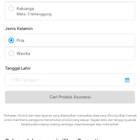
Keluarga
Maks. 5 tertanggung
Jenis Kelamin
Pria
Wanita
Tanggal Lahir
Cari Produk Asuransi
Perhatian: Produk dan/atau layanan yang ditampilkan merupakan data yang dikumpulkan Cermati
untuk membantu pengguna menemukan produk yang sesuai. Segala risiko dan tanggung jawab
berada pada masing-masing Lembaga Jasa Keuangan atau mitra terkait.