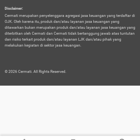
harus terpotong biaya asuransi. Selain itu,
Disclaimer
:
risiko kerugian akibat investasi juga bisa
Cermati merupakan penyelenggara agregasi jasa keuangan yang terdaftar di
turut mempengaruhi saldo asuransi dan
OJK. Oleh karena itu, produk dan/atau layanan jasa keuangan yang
menurunkan manfaatnya.
ditawarkan bukan merupakan produk dan/atau layanan jasa keuangan yang
diterbitkan oleh Cermati dan Cermati tidak bertanggung jawab atas tuntutan
dan risiko terkait produk dan/atau layanan LJK dan/atau pihak yang
Asuransi
Menawarkan manfaat perlindungan yang
melakukan kegiatan di sektor jasa keuangan.
Jiwa
dilengkapi dengan tabungan. Selayaknya
Dwiguna
jenis asuransi yang sebelumnya, produk ini
akan membagi sebagian premi ke rekening
©
2026
Cermati. All Rights Reserved.
tabungan, dan sisanya akan dialokasikan
ke manfaat perlindungan asuransi.
Saat memilih jenis asuransi ini, kamu bisa
merasakan keunggulan berupa
kemudahan dalam mencairkan dana
asuransi sebelum durasi atau masa
asuransinya berakhir. Selain itu, apabila
nasabah masih hidup hingga akhir masa
aktif asuransi, seluruh uang
pertanggungan bisa didapatkan kembali.