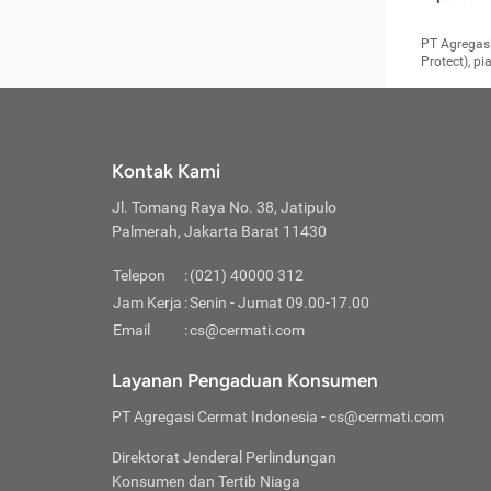
pengga
member
Layanan 
seperti:
persya
apabil
Cermati.
konsultas
PT Agregasi
bisa m
Layana
Asuran
data ata
di era pa
Protect), p
Mendap
Layana
Jiwa
teknologi
tersedia 
Memili
(Obat W
Berjan
pelayanan
dibutu
Layana
Agar keam
atau
T
operasi
labora
perlu dip
Life
rawat 
Inform
Kontak Kami
di ruma
Jangan
Jl. Tomang Raya No. 38, Jatipulo
tindak
Jangan
yang di
Palmerah, Jakarta Barat 11430
Cermati
Layana
passw
Nikmat
Telepon
:
(021) 40000 312
Jaga K
dibutu
Jangan
Jam Kerja
:
Senin - Jumat 09.00-17.00
Anda b
pihak-
Email
:
cs@cermati.com
untuk 
Janga
Indone
Jangan
Layanan Pengaduan Konsumen
apabil
manapu
Menghi
Waspad
PT Agregasi Cermat Indonesia
- cs@cermati.com
Memili
Hati-h
penyak
mengat
Asuran
Direktorat Jenderal Perlindungan
rumah 
terverif
Jiwa
Konsumen dan Tertib Niaga