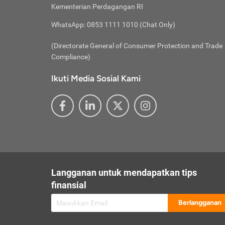
besar t
Inst
Seumu
Kementerian Perdagangan RI
pengel
Face
Hidup
membay
Gunaka
WhatsApp: 0853 1111 1010 (Chat Only)
atau
ditawa
Unduh
Whole
website
(Directorate General of Consumer Protection and Trade
Life
Waspad
Compliance)
Websit
hati-h
Ikuti Media Sosial Kami
mengaks
Perhat
Penyam
lewat a
@ce
@new
@inf
Asuran
Abaika
sebaga
Jiwa
U
Langganan untuk mendapatkan tips
Selalu
Link
Supaya
finansial
Pembar
Berlangganan
lalai 
Anda s