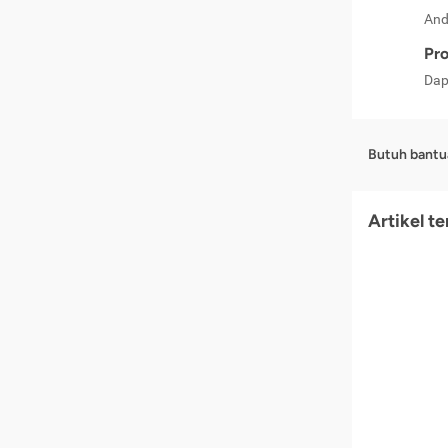
And
Pro
Dap
Butuh bantu
Artikel t