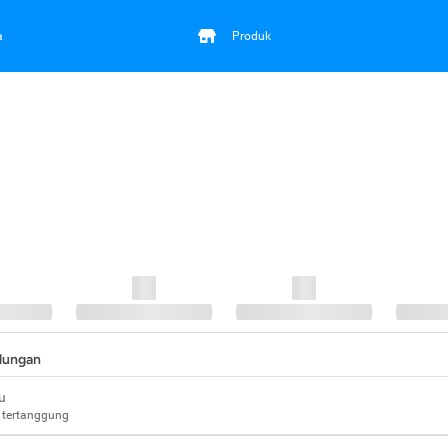
a
Produk
ndungan
u
 tertanggung