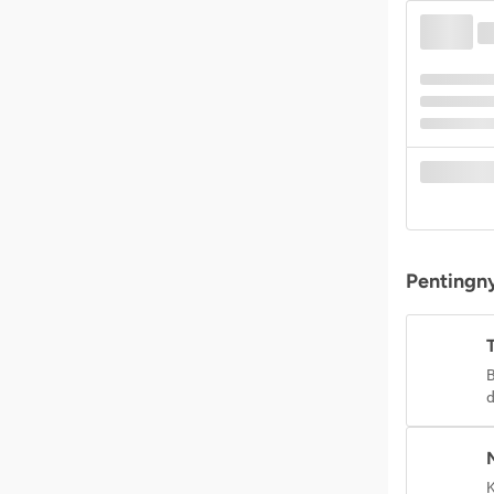
Pentingny
B
d
K