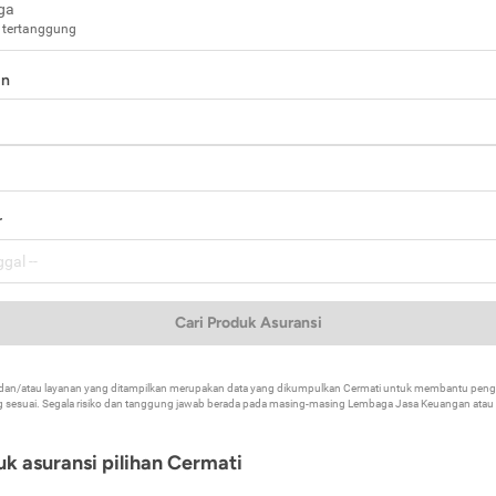
ga
 tertanggung
in
a
r
Cari Produk Asuransi
k dan/atau layanan yang ditampilkan merupakan data yang dikumpulkan Cermati untuk membantu p
 sesuai. Segala risiko dan tanggung jawab berada pada masing-masing Lembaga Jasa Keuangan atau mi
k asuransi pilihan Cermati