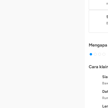
m
B
Mengapa 
Cara klai
Si
Baw
Dat
Rum
Le