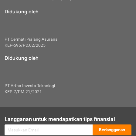
macam risiko dan manfaat investasi.
Didukung oleh
Karena mengombinasikan 2 produk
keuangan sekaligus, premi yang
dibayarkan oleh nasabah akan dibagi
dengan rasio tertentu ke manfaat asuransi
dan investasi sekaligus.
PT Cermati Pialang Asuransi
KEP-596/PD.02/2025
Dengan cara kerja yang lebih lengkap
tersebut, asuransi jenis ini mampu
Didukung oleh
diuangkan kembali saat nasabah tak
pernah melakukan pengajuan klaim
perlindungan. Ketika suatu saat tidak
mampu membayar premi, nasabah juga
PT Artha Investa Teknologi
bisa mengalihkan sebagian dana investasi
KEP-7/PM.21/2021
untuk melunasinya. Tentunya, keuntungan
dari aktivitas investasi bisa sepenuhnya
didapatkan oleh nasabah tanpa harus
repot mengelola modalnya.
Langganan untuk mendapatkan tips finansial
Namun, kekurangannya, manfaat investasi
Berlangganan
tidak bisa dirasakan secara optimal karena