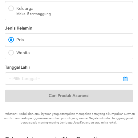
Keluarga
Maks. 5 tertanggung
Jenis Kelamin
Pria
Wanita
Tanggal Lahir
Cari Produk Asuransi
Perhatian: Produk dan/atau layanan yang ditampilkan merupakan data yang dikumpulkan Cermati
untuk membantu pengguna menemukan produk yang sesuai. Segala risiko dan tanggung jawab
berada pada masing-masing Lembaga Jasa Keuangan atau mitra terkait.