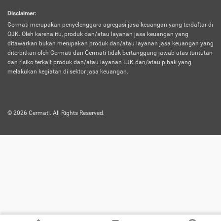
harus terpotong biaya asuransi. Selain itu,
Disclaimer
:
risiko kerugian akibat investasi juga bisa
Cermati merupakan penyelenggara agregasi jasa keuangan yang terdaftar di
turut mempengaruhi saldo asuransi dan
OJK. Oleh karena itu, produk dan/atau layanan jasa keuangan yang
menurunkan manfaatnya.
ditawarkan bukan merupakan produk dan/atau layanan jasa keuangan yang
diterbitkan oleh Cermati dan Cermati tidak bertanggung jawab atas tuntutan
dan risiko terkait produk dan/atau layanan LJK dan/atau pihak yang
Asuransi
Menawarkan manfaat perlindungan yang
melakukan kegiatan di sektor jasa keuangan.
Jiwa
dilengkapi dengan tabungan. Selayaknya
Dwiguna
jenis asuransi yang sebelumnya, produk ini
akan membagi sebagian premi ke rekening
©
2026
Cermati. All Rights Reserved.
tabungan, dan sisanya akan dialokasikan
ke manfaat perlindungan asuransi.
Saat memilih jenis asuransi ini, kamu bisa
merasakan keunggulan berupa
kemudahan dalam mencairkan dana
asuransi sebelum durasi atau masa
asuransinya berakhir. Selain itu, apabila
nasabah masih hidup hingga akhir masa
aktif asuransi, seluruh uang
pertanggungan bisa didapatkan kembali.