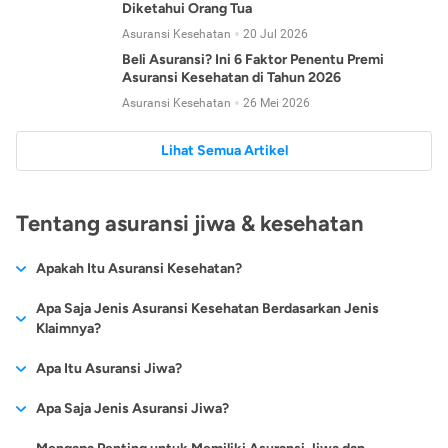
Diketahui Orang Tua
Asuransi Kesehatan
20 Jul 2026
Beli Asuransi? Ini 6 Faktor Penentu Premi
Asuransi Kesehatan di Tahun 2026
Asuransi Kesehatan
26 Mei 2026
Lihat Semua Artikel
Tentang asuransi jiwa & kesehatan
Apakah Itu Asuransi Kesehatan?
Asuransi kesehatan adalah jenis asuransi yang diperuntukkan
Apa Saja Jenis Asuransi Kesehatan Berdasarkan Jenis
untuk memberikan jaminan kesehatan kepada para
Klaimnya?
tertanggungnya jika mengalami sakit atau kecelakaan.
Secara umum, ada 2 jenis asuransi kesehatan yang
Apa Itu Asuransi Jiwa?
Asuransi kesehatan pada umumnya ditawarkan oleh berbagai
dikelompokkan berdasarkan jenis klaimnya:
perusahaan asuransi dengan berbagai pilihan perlindungan
Asuransi jiwa adalah jenis asuransi yang memberikan
Apa Saja Jenis Asuransi Jiwa?
mulai dari jaminan rawat inap di rumah sakit, hingga rawat
Asuransi Kesehatan
Cashless
:
pertanggungan berupa uang santunan atau ganti rugi kepada
jalan.
Proses klaim dilakukan oleh perusahaan asuransi tanpa
Secara umum, berikut jenis-jenis asuransi jiwa yang tersedia di