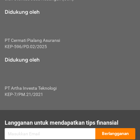
macam risiko dan manfaat investasi.
Didukung oleh
Karena mengombinasikan 2 produk
keuangan sekaligus, premi yang
dibayarkan oleh nasabah akan dibagi
dengan rasio tertentu ke manfaat asuransi
dan investasi sekaligus.
PT Cermati Pialang Asuransi
KEP-596/PD.02/2025
Dengan cara kerja yang lebih lengkap
tersebut, asuransi jenis ini mampu
Didukung oleh
diuangkan kembali saat nasabah tak
pernah melakukan pengajuan klaim
perlindungan. Ketika suatu saat tidak
mampu membayar premi, nasabah juga
PT Artha Investa Teknologi
bisa mengalihkan sebagian dana investasi
KEP-7/PM.21/2021
untuk melunasinya. Tentunya, keuntungan
dari aktivitas investasi bisa sepenuhnya
didapatkan oleh nasabah tanpa harus
repot mengelola modalnya.
Langganan untuk mendapatkan tips finansial
Namun, kekurangannya, manfaat investasi
Berlangganan
tidak bisa dirasakan secara optimal karena