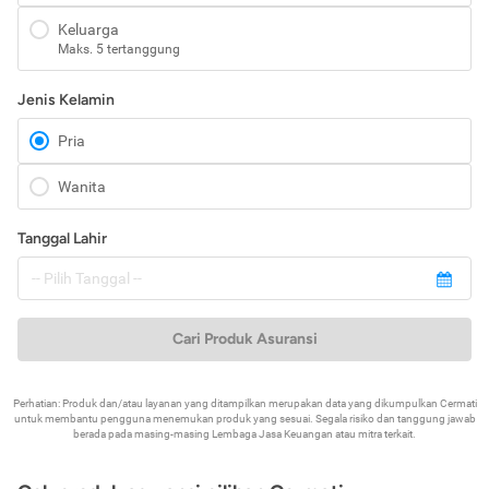
Keluarga
Maks. 5 tertanggung
Jenis Kelamin
Pria
Wanita
Tanggal Lahir
Cari Produk Asuransi
Perhatian: Produk dan/atau layanan yang ditampilkan merupakan data yang dikumpulkan Cermati
untuk membantu pengguna menemukan produk yang sesuai. Segala risiko dan tanggung jawab
berada pada masing-masing Lembaga Jasa Keuangan atau mitra terkait.