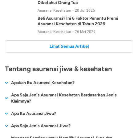
Diketahui Orang Tua
Asuransi Kesehatan
20 Jul 2026
Beli Asuransi? Ini 6 Faktor Penentu Premi
Asuransi Kesehatan di Tahun 2026
Asuransi Kesehatan
26 Mei 2026
Lihat Semua Artikel
Tentang asuransi jiwa & kesehatan
Apakah Itu Asuransi Kesehatan?
Asuransi kesehatan adalah jenis asuransi yang diperuntukkan
Apa Saja Jenis Asuransi Kesehatan Berdasarkan Jenis
untuk memberikan jaminan kesehatan kepada para
Klaimnya?
tertanggungnya jika mengalami sakit atau kecelakaan.
Secara umum, ada 2 jenis asuransi kesehatan yang
Apa Itu Asuransi Jiwa?
Asuransi kesehatan pada umumnya ditawarkan oleh berbagai
dikelompokkan berdasarkan jenis klaimnya:
perusahaan asuransi dengan berbagai pilihan perlindungan
Asuransi jiwa adalah jenis asuransi yang memberikan
Apa Saja Jenis Asuransi Jiwa?
mulai dari jaminan rawat inap di rumah sakit, hingga rawat
Asuransi Kesehatan
Cashless
:
pertanggungan berupa uang santunan atau ganti rugi kepada
jalan.
Proses klaim dilakukan oleh perusahaan asuransi tanpa
Secara umum, berikut jenis-jenis asuransi jiwa yang tersedia di