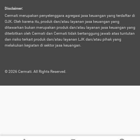
harus terpotong biaya asuransi. Selain itu,
Disclaimer
:
risiko kerugian akibat investasi juga bisa
Cermati merupakan penyelenggara agregasi jasa keuangan yang terdaftar di
turut mempengaruhi saldo asuransi dan
OJK. Oleh karena itu, produk dan/atau layanan jasa keuangan yang
menurunkan manfaatnya.
ditawarkan bukan merupakan produk dan/atau layanan jasa keuangan yang
diterbitkan oleh Cermati dan Cermati tidak bertanggung jawab atas tuntutan
dan risiko terkait produk dan/atau layanan LJK dan/atau pihak yang
Asuransi
Menawarkan manfaat perlindungan yang
melakukan kegiatan di sektor jasa keuangan.
Jiwa
dilengkapi dengan tabungan. Selayaknya
Dwiguna
jenis asuransi yang sebelumnya, produk ini
akan membagi sebagian premi ke rekening
©
2026
Cermati. All Rights Reserved.
tabungan, dan sisanya akan dialokasikan
ke manfaat perlindungan asuransi.
Saat memilih jenis asuransi ini, kamu bisa
merasakan keunggulan berupa
kemudahan dalam mencairkan dana
asuransi sebelum durasi atau masa
asuransinya berakhir. Selain itu, apabila
nasabah masih hidup hingga akhir masa
aktif asuransi, seluruh uang
pertanggungan bisa didapatkan kembali.