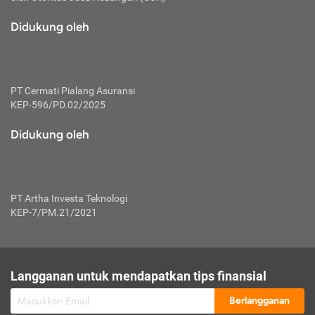
macam risiko dan manfaat investasi.
Didukung oleh
Karena mengombinasikan 2 produk
keuangan sekaligus, premi yang
dibayarkan oleh nasabah akan dibagi
dengan rasio tertentu ke manfaat asuransi
dan investasi sekaligus.
PT Cermati Pialang Asuransi
KEP-596/PD.02/2025
Dengan cara kerja yang lebih lengkap
tersebut, asuransi jenis ini mampu
Didukung oleh
diuangkan kembali saat nasabah tak
pernah melakukan pengajuan klaim
perlindungan. Ketika suatu saat tidak
mampu membayar premi, nasabah juga
PT Artha Investa Teknologi
bisa mengalihkan sebagian dana investasi
KEP-7/PM.21/2021
untuk melunasinya. Tentunya, keuntungan
dari aktivitas investasi bisa sepenuhnya
didapatkan oleh nasabah tanpa harus
repot mengelola modalnya.
Langganan untuk mendapatkan tips finansial
Namun, kekurangannya, manfaat investasi
Berlangganan
tidak bisa dirasakan secara optimal karena