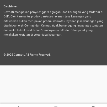
harus terpotong biaya asuransi. Selain itu,
Disclaimer
:
risiko kerugian akibat investasi juga bisa
Cermati merupakan penyelenggara agregasi jasa keuangan yang terdaftar di
turut mempengaruhi saldo asuransi dan
OJK. Oleh karena itu, produk dan/atau layanan jasa keuangan yang
menurunkan manfaatnya.
ditawarkan bukan merupakan produk dan/atau layanan jasa keuangan yang
diterbitkan oleh Cermati dan Cermati tidak bertanggung jawab atas tuntutan
dan risiko terkait produk dan/atau layanan LJK dan/atau pihak yang
Asuransi
Menawarkan manfaat perlindungan yang
melakukan kegiatan di sektor jasa keuangan.
Jiwa
dilengkapi dengan tabungan. Selayaknya
Dwiguna
jenis asuransi yang sebelumnya, produk ini
akan membagi sebagian premi ke rekening
©
2026
Cermati. All Rights Reserved.
tabungan, dan sisanya akan dialokasikan
ke manfaat perlindungan asuransi.
Saat memilih jenis asuransi ini, kamu bisa
merasakan keunggulan berupa
kemudahan dalam mencairkan dana
asuransi sebelum durasi atau masa
asuransinya berakhir. Selain itu, apabila
nasabah masih hidup hingga akhir masa
aktif asuransi, seluruh uang
pertanggungan bisa didapatkan kembali.