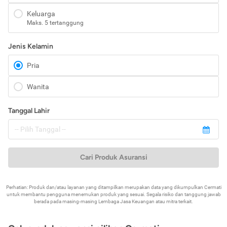
Keluarga
Maks. 5 tertanggung
Jenis Kelamin
Pria
Wanita
Tanggal Lahir
Cari Produk Asuransi
Perhatian: Produk dan/atau layanan yang ditampilkan merupakan data yang dikumpulkan Cermati
untuk membantu pengguna menemukan produk yang sesuai. Segala risiko dan tanggung jawab
berada pada masing-masing Lembaga Jasa Keuangan atau mitra terkait.