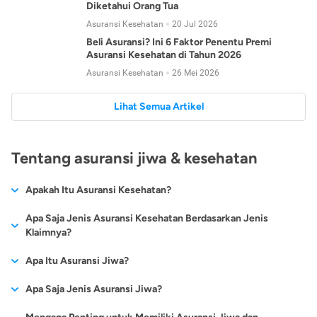
Diketahui Orang Tua
Asuransi Kesehatan
20 Jul 2026
Beli Asuransi? Ini 6 Faktor Penentu Premi
Asuransi Kesehatan di Tahun 2026
Asuransi Kesehatan
26 Mei 2026
Lihat Semua Artikel
Tentang asuransi jiwa & kesehatan
Apakah Itu Asuransi Kesehatan?
Asuransi kesehatan adalah jenis asuransi yang diperuntukkan
Apa Saja Jenis Asuransi Kesehatan Berdasarkan Jenis
untuk memberikan jaminan kesehatan kepada para
Klaimnya?
tertanggungnya jika mengalami sakit atau kecelakaan.
Secara umum, ada 2 jenis asuransi kesehatan yang
Apa Itu Asuransi Jiwa?
Asuransi kesehatan pada umumnya ditawarkan oleh berbagai
dikelompokkan berdasarkan jenis klaimnya:
perusahaan asuransi dengan berbagai pilihan perlindungan
Asuransi jiwa adalah jenis asuransi yang memberikan
Apa Saja Jenis Asuransi Jiwa?
mulai dari jaminan rawat inap di rumah sakit, hingga rawat
Asuransi Kesehatan
Cashless
:
pertanggungan berupa uang santunan atau ganti rugi kepada
jalan.
Proses klaim dilakukan oleh perusahaan asuransi tanpa
Secara umum, berikut jenis-jenis asuransi jiwa yang tersedia di