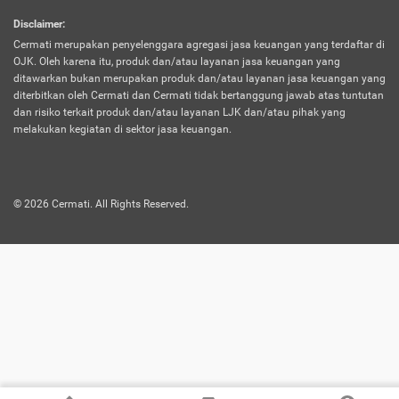
harus terpotong biaya asuransi. Selain itu,
Disclaimer
:
risiko kerugian akibat investasi juga bisa
Cermati merupakan penyelenggara agregasi jasa keuangan yang terdaftar di
turut mempengaruhi saldo asuransi dan
OJK. Oleh karena itu, produk dan/atau layanan jasa keuangan yang
menurunkan manfaatnya.
ditawarkan bukan merupakan produk dan/atau layanan jasa keuangan yang
diterbitkan oleh Cermati dan Cermati tidak bertanggung jawab atas tuntutan
dan risiko terkait produk dan/atau layanan LJK dan/atau pihak yang
Asuransi
Menawarkan manfaat perlindungan yang
melakukan kegiatan di sektor jasa keuangan.
Jiwa
dilengkapi dengan tabungan. Selayaknya
Dwiguna
jenis asuransi yang sebelumnya, produk ini
akan membagi sebagian premi ke rekening
©
2026
Cermati. All Rights Reserved.
tabungan, dan sisanya akan dialokasikan
ke manfaat perlindungan asuransi.
Saat memilih jenis asuransi ini, kamu bisa
merasakan keunggulan berupa
kemudahan dalam mencairkan dana
asuransi sebelum durasi atau masa
asuransinya berakhir. Selain itu, apabila
nasabah masih hidup hingga akhir masa
aktif asuransi, seluruh uang
pertanggungan bisa didapatkan kembali.