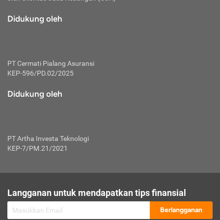
macam risiko dan manfaat investasi.
Didukung oleh
Karena mengombinasikan 2 produk
keuangan sekaligus, premi yang
dibayarkan oleh nasabah akan dibagi
dengan rasio tertentu ke manfaat asuransi
dan investasi sekaligus.
PT Cermati Pialang Asuransi
KEP-596/PD.02/2025
Dengan cara kerja yang lebih lengkap
tersebut, asuransi jenis ini mampu
Didukung oleh
diuangkan kembali saat nasabah tak
pernah melakukan pengajuan klaim
perlindungan. Ketika suatu saat tidak
mampu membayar premi, nasabah juga
PT Artha Investa Teknologi
bisa mengalihkan sebagian dana investasi
KEP-7/PM.21/2021
untuk melunasinya. Tentunya, keuntungan
dari aktivitas investasi bisa sepenuhnya
didapatkan oleh nasabah tanpa harus
repot mengelola modalnya.
Langganan untuk mendapatkan tips finansial
Namun, kekurangannya, manfaat investasi
Berlangganan
tidak bisa dirasakan secara optimal karena