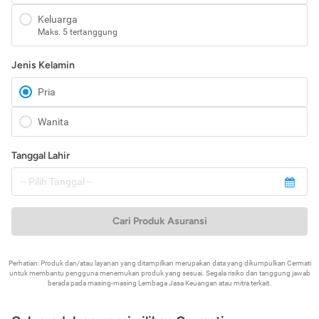
Keluarga
Maks. 5 tertanggung
Jenis Kelamin
Pria
Wanita
Tanggal Lahir
Cari Produk Asuransi
Perhatian: Produk dan/atau layanan yang ditampilkan merupakan data yang dikumpulkan Cermati
untuk membantu pengguna menemukan produk yang sesuai. Segala risiko dan tanggung jawab
berada pada masing-masing Lembaga Jasa Keuangan atau mitra terkait.