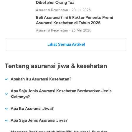
Diketahui Orang Tua
Asuransi Kesehatan
20 Jul 2026
Beli Asuransi? Ini 6 Faktor Penentu Premi
Asuransi Kesehatan di Tahun 2026
Asuransi Kesehatan
26 Mei 2026
Lihat Semua Artikel
Tentang asuransi jiwa & kesehatan
Apakah Itu Asuransi Kesehatan?
Asuransi kesehatan adalah jenis asuransi yang diperuntukkan
Apa Saja Jenis Asuransi Kesehatan Berdasarkan Jenis
untuk memberikan jaminan kesehatan kepada para
Klaimnya?
tertanggungnya jika mengalami sakit atau kecelakaan.
Secara umum, ada 2 jenis asuransi kesehatan yang
Apa Itu Asuransi Jiwa?
Asuransi kesehatan pada umumnya ditawarkan oleh berbagai
dikelompokkan berdasarkan jenis klaimnya:
perusahaan asuransi dengan berbagai pilihan perlindungan
Asuransi jiwa adalah jenis asuransi yang memberikan
Apa Saja Jenis Asuransi Jiwa?
mulai dari jaminan rawat inap di rumah sakit, hingga rawat
Asuransi Kesehatan
Cashless
:
pertanggungan berupa uang santunan atau ganti rugi kepada
jalan.
Proses klaim dilakukan oleh perusahaan asuransi tanpa
Secara umum, berikut jenis-jenis asuransi jiwa yang tersedia di