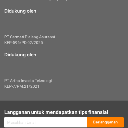
macam risiko dan manfaat investasi.
Didukung oleh
Karena mengombinasikan 2 produk
keuangan sekaligus, premi yang
dibayarkan oleh nasabah akan dibagi
dengan rasio tertentu ke manfaat asuransi
dan investasi sekaligus.
PT Cermati Pialang Asuransi
KEP-596/PD.02/2025
Dengan cara kerja yang lebih lengkap
tersebut, asuransi jenis ini mampu
Didukung oleh
diuangkan kembali saat nasabah tak
pernah melakukan pengajuan klaim
perlindungan. Ketika suatu saat tidak
mampu membayar premi, nasabah juga
PT Artha Investa Teknologi
bisa mengalihkan sebagian dana investasi
KEP-7/PM.21/2021
untuk melunasinya. Tentunya, keuntungan
dari aktivitas investasi bisa sepenuhnya
didapatkan oleh nasabah tanpa harus
repot mengelola modalnya.
Langganan untuk mendapatkan tips finansial
Namun, kekurangannya, manfaat investasi
Berlangganan
tidak bisa dirasakan secara optimal karena