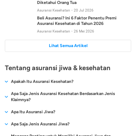
Diketahui Orang Tua
Asuransi Kesehatan
20 Jul 2026
Beli Asuransi? Ini 6 Faktor Penentu Premi
Asuransi Kesehatan di Tahun 2026
Asuransi Kesehatan
26 Mei 2026
Lihat Semua Artikel
Tentang asuransi jiwa & kesehatan
Apakah Itu Asuransi Kesehatan?
Asuransi kesehatan adalah jenis asuransi yang diperuntukkan
Apa Saja Jenis Asuransi Kesehatan Berdasarkan Jenis
untuk memberikan jaminan kesehatan kepada para
Klaimnya?
tertanggungnya jika mengalami sakit atau kecelakaan.
Secara umum, ada 2 jenis asuransi kesehatan yang
Apa Itu Asuransi Jiwa?
Asuransi kesehatan pada umumnya ditawarkan oleh berbagai
dikelompokkan berdasarkan jenis klaimnya:
perusahaan asuransi dengan berbagai pilihan perlindungan
Asuransi jiwa adalah jenis asuransi yang memberikan
Apa Saja Jenis Asuransi Jiwa?
mulai dari jaminan rawat inap di rumah sakit, hingga rawat
Asuransi Kesehatan
Cashless
:
pertanggungan berupa uang santunan atau ganti rugi kepada
jalan.
Proses klaim dilakukan oleh perusahaan asuransi tanpa
Secara umum, berikut jenis-jenis asuransi jiwa yang tersedia di