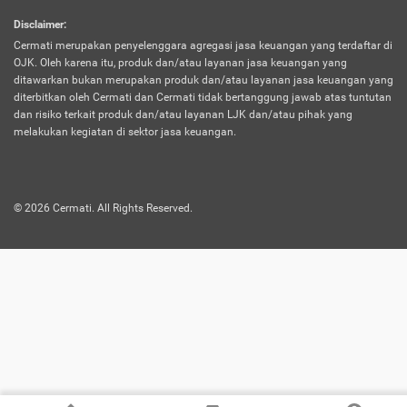
harus terpotong biaya asuransi. Selain itu,
Disclaimer
:
risiko kerugian akibat investasi juga bisa
Cermati merupakan penyelenggara agregasi jasa keuangan yang terdaftar di
turut mempengaruhi saldo asuransi dan
OJK. Oleh karena itu, produk dan/atau layanan jasa keuangan yang
menurunkan manfaatnya.
ditawarkan bukan merupakan produk dan/atau layanan jasa keuangan yang
diterbitkan oleh Cermati dan Cermati tidak bertanggung jawab atas tuntutan
dan risiko terkait produk dan/atau layanan LJK dan/atau pihak yang
Asuransi
Menawarkan manfaat perlindungan yang
melakukan kegiatan di sektor jasa keuangan.
Jiwa
dilengkapi dengan tabungan. Selayaknya
Dwiguna
jenis asuransi yang sebelumnya, produk ini
akan membagi sebagian premi ke rekening
©
2026
Cermati. All Rights Reserved.
tabungan, dan sisanya akan dialokasikan
ke manfaat perlindungan asuransi.
Saat memilih jenis asuransi ini, kamu bisa
merasakan keunggulan berupa
kemudahan dalam mencairkan dana
asuransi sebelum durasi atau masa
asuransinya berakhir. Selain itu, apabila
nasabah masih hidup hingga akhir masa
aktif asuransi, seluruh uang
pertanggungan bisa didapatkan kembali.