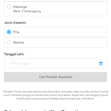
Keluarga
Maks. 5 tertanggung
Jenis Kelamin
Pria
Wanita
Tanggal Lahir
Cari Produk Asuransi
Perhatian: Produk dan/atau layanan yang ditampilkan merupakan data yang dikumpulkan Cermati
untuk membantu pengguna menemukan produk yang sesuai. Segala risiko dan tanggung jawab
berada pada masing-masing Lembaga Jasa Keuangan atau mitra terkait.