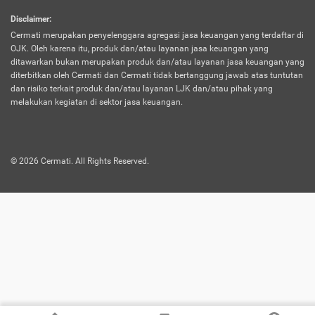
harus terpotong biaya asuransi. Selain itu,
Disclaimer
:
risiko kerugian akibat investasi juga bisa
Cermati merupakan penyelenggara agregasi jasa keuangan yang terdaftar di
turut mempengaruhi saldo asuransi dan
OJK. Oleh karena itu, produk dan/atau layanan jasa keuangan yang
menurunkan manfaatnya.
ditawarkan bukan merupakan produk dan/atau layanan jasa keuangan yang
diterbitkan oleh Cermati dan Cermati tidak bertanggung jawab atas tuntutan
dan risiko terkait produk dan/atau layanan LJK dan/atau pihak yang
Asuransi
Menawarkan manfaat perlindungan yang
melakukan kegiatan di sektor jasa keuangan.
Jiwa
dilengkapi dengan tabungan. Selayaknya
Dwiguna
jenis asuransi yang sebelumnya, produk ini
akan membagi sebagian premi ke rekening
©
2026
Cermati. All Rights Reserved.
tabungan, dan sisanya akan dialokasikan
ke manfaat perlindungan asuransi.
Saat memilih jenis asuransi ini, kamu bisa
merasakan keunggulan berupa
kemudahan dalam mencairkan dana
asuransi sebelum durasi atau masa
asuransinya berakhir. Selain itu, apabila
nasabah masih hidup hingga akhir masa
aktif asuransi, seluruh uang
pertanggungan bisa didapatkan kembali.