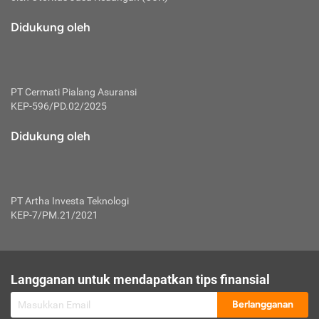
macam risiko dan manfaat investasi.
Didukung oleh
Karena mengombinasikan 2 produk
keuangan sekaligus, premi yang
dibayarkan oleh nasabah akan dibagi
dengan rasio tertentu ke manfaat asuransi
dan investasi sekaligus.
PT Cermati Pialang Asuransi
KEP-596/PD.02/2025
Dengan cara kerja yang lebih lengkap
tersebut, asuransi jenis ini mampu
Didukung oleh
diuangkan kembali saat nasabah tak
pernah melakukan pengajuan klaim
perlindungan. Ketika suatu saat tidak
mampu membayar premi, nasabah juga
PT Artha Investa Teknologi
bisa mengalihkan sebagian dana investasi
KEP-7/PM.21/2021
untuk melunasinya. Tentunya, keuntungan
dari aktivitas investasi bisa sepenuhnya
didapatkan oleh nasabah tanpa harus
repot mengelola modalnya.
Langganan untuk mendapatkan tips finansial
Namun, kekurangannya, manfaat investasi
Berlangganan
tidak bisa dirasakan secara optimal karena