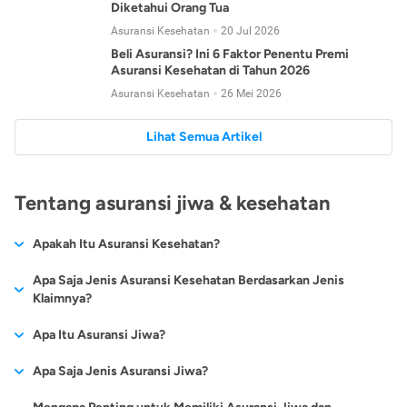
Diketahui Orang Tua
Asuransi Kesehatan
20 Jul 2026
Beli Asuransi? Ini 6 Faktor Penentu Premi
Asuransi Kesehatan di Tahun 2026
Asuransi Kesehatan
26 Mei 2026
Lihat Semua Artikel
Tentang asuransi jiwa & kesehatan
Apakah Itu Asuransi Kesehatan?
Asuransi kesehatan adalah jenis asuransi yang diperuntukkan
Apa Saja Jenis Asuransi Kesehatan Berdasarkan Jenis
untuk memberikan jaminan kesehatan kepada para
Klaimnya?
tertanggungnya jika mengalami sakit atau kecelakaan.
Secara umum, ada 2 jenis asuransi kesehatan yang
Apa Itu Asuransi Jiwa?
Asuransi kesehatan pada umumnya ditawarkan oleh berbagai
dikelompokkan berdasarkan jenis klaimnya:
perusahaan asuransi dengan berbagai pilihan perlindungan
Asuransi jiwa adalah jenis asuransi yang memberikan
Apa Saja Jenis Asuransi Jiwa?
mulai dari jaminan rawat inap di rumah sakit, hingga rawat
Asuransi Kesehatan
Cashless
:
pertanggungan berupa uang santunan atau ganti rugi kepada
jalan.
Proses klaim dilakukan oleh perusahaan asuransi tanpa
Secara umum, berikut jenis-jenis asuransi jiwa yang tersedia di