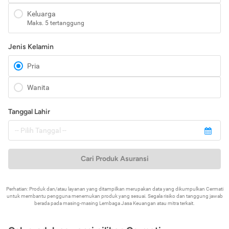
Keluarga
Maks. 5 tertanggung
Jenis Kelamin
Pria
Wanita
Tanggal Lahir
Cari Produk Asuransi
Perhatian: Produk dan/atau layanan yang ditampilkan merupakan data yang dikumpulkan Cermati
untuk membantu pengguna menemukan produk yang sesuai. Segala risiko dan tanggung jawab
berada pada masing-masing Lembaga Jasa Keuangan atau mitra terkait.