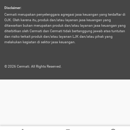
harus terpotong biaya asuransi. Selain itu,
Disclaimer
:
risiko kerugian akibat investasi juga bisa
Cermati merupakan penyelenggara agregasi jasa keuangan yang terdaftar di
turut mempengaruhi saldo asuransi dan
OJK. Oleh karena itu, produk dan/atau layanan jasa keuangan yang
menurunkan manfaatnya.
ditawarkan bukan merupakan produk dan/atau layanan jasa keuangan yang
diterbitkan oleh Cermati dan Cermati tidak bertanggung jawab atas tuntutan
dan risiko terkait produk dan/atau layanan LJK dan/atau pihak yang
Asuransi
Menawarkan manfaat perlindungan yang
melakukan kegiatan di sektor jasa keuangan.
Jiwa
dilengkapi dengan tabungan. Selayaknya
Dwiguna
jenis asuransi yang sebelumnya, produk ini
akan membagi sebagian premi ke rekening
©
2026
Cermati. All Rights Reserved.
tabungan, dan sisanya akan dialokasikan
ke manfaat perlindungan asuransi.
Saat memilih jenis asuransi ini, kamu bisa
merasakan keunggulan berupa
kemudahan dalam mencairkan dana
asuransi sebelum durasi atau masa
asuransinya berakhir. Selain itu, apabila
nasabah masih hidup hingga akhir masa
aktif asuransi, seluruh uang
pertanggungan bisa didapatkan kembali.