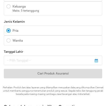
Keluarga
Maks. 5 tertanggung
Jenis Kelamin
Pria
Wanita
Tanggal Lahir
Cari Produk Asuransi
Perhatian: Produk dan/atau layanan yang ditampilkan merupakan data yang dikumpulkan Cermati
untuk membantu pengguna menemukan produk yang sesuai. Segala risiko dan tanggung jawab
berada pada masing-masing Lembaga Jasa Keuangan atau mitra terkait.