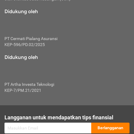
macam risiko dan manfaat investasi.
Didukung oleh
Karena mengombinasikan 2 produk
keuangan sekaligus, premi yang
dibayarkan oleh nasabah akan dibagi
dengan rasio tertentu ke manfaat asuransi
dan investasi sekaligus.
PT Cermati Pialang Asuransi
KEP-596/PD.02/2025
Dengan cara kerja yang lebih lengkap
tersebut, asuransi jenis ini mampu
Didukung oleh
diuangkan kembali saat nasabah tak
pernah melakukan pengajuan klaim
perlindungan. Ketika suatu saat tidak
mampu membayar premi, nasabah juga
PT Artha Investa Teknologi
bisa mengalihkan sebagian dana investasi
KEP-7/PM.21/2021
untuk melunasinya. Tentunya, keuntungan
dari aktivitas investasi bisa sepenuhnya
didapatkan oleh nasabah tanpa harus
repot mengelola modalnya.
Langganan untuk mendapatkan tips finansial
Namun, kekurangannya, manfaat investasi
Berlangganan
tidak bisa dirasakan secara optimal karena