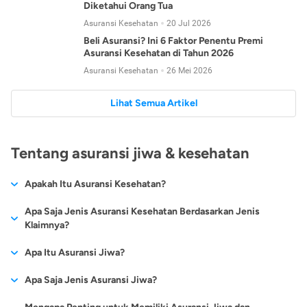
Diketahui Orang Tua
Asuransi Kesehatan
20 Jul 2026
Beli Asuransi? Ini 6 Faktor Penentu Premi
Asuransi Kesehatan di Tahun 2026
Asuransi Kesehatan
26 Mei 2026
Lihat Semua Artikel
Tentang asuransi jiwa & kesehatan
Apakah Itu Asuransi Kesehatan?
Asuransi kesehatan adalah jenis asuransi yang diperuntukkan
Apa Saja Jenis Asuransi Kesehatan Berdasarkan Jenis
untuk memberikan jaminan kesehatan kepada para
Klaimnya?
tertanggungnya jika mengalami sakit atau kecelakaan.
Secara umum, ada 2 jenis asuransi kesehatan yang
Apa Itu Asuransi Jiwa?
Asuransi kesehatan pada umumnya ditawarkan oleh berbagai
dikelompokkan berdasarkan jenis klaimnya:
perusahaan asuransi dengan berbagai pilihan perlindungan
Asuransi jiwa adalah jenis asuransi yang memberikan
Apa Saja Jenis Asuransi Jiwa?
mulai dari jaminan rawat inap di rumah sakit, hingga rawat
Asuransi Kesehatan
Cashless
:
pertanggungan berupa uang santunan atau ganti rugi kepada
jalan.
Proses klaim dilakukan oleh perusahaan asuransi tanpa
Secara umum, berikut jenis-jenis asuransi jiwa yang tersedia di