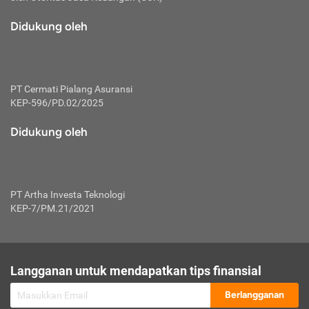
macam risiko dan manfaat investasi.
Didukung oleh
Karena mengombinasikan 2 produk
keuangan sekaligus, premi yang
dibayarkan oleh nasabah akan dibagi
dengan rasio tertentu ke manfaat asuransi
dan investasi sekaligus.
PT Cermati Pialang Asuransi
KEP-596/PD.02/2025
Dengan cara kerja yang lebih lengkap
tersebut, asuransi jenis ini mampu
Didukung oleh
diuangkan kembali saat nasabah tak
pernah melakukan pengajuan klaim
perlindungan. Ketika suatu saat tidak
mampu membayar premi, nasabah juga
PT Artha Investa Teknologi
bisa mengalihkan sebagian dana investasi
KEP-7/PM.21/2021
untuk melunasinya. Tentunya, keuntungan
dari aktivitas investasi bisa sepenuhnya
didapatkan oleh nasabah tanpa harus
repot mengelola modalnya.
Langganan untuk mendapatkan tips finansial
Namun, kekurangannya, manfaat investasi
Berlangganan
tidak bisa dirasakan secara optimal karena