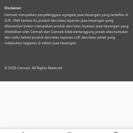
harus terpotong biaya asuransi. Selain itu,
Disclaimer
:
risiko kerugian akibat investasi juga bisa
Cermati merupakan penyelenggara agregasi jasa keuangan yang terdaftar di
turut mempengaruhi saldo asuransi dan
OJK. Oleh karena itu, produk dan/atau layanan jasa keuangan yang
menurunkan manfaatnya.
ditawarkan bukan merupakan produk dan/atau layanan jasa keuangan yang
diterbitkan oleh Cermati dan Cermati tidak bertanggung jawab atas tuntutan
dan risiko terkait produk dan/atau layanan LJK dan/atau pihak yang
Asuransi
Menawarkan manfaat perlindungan yang
melakukan kegiatan di sektor jasa keuangan.
Jiwa
dilengkapi dengan tabungan. Selayaknya
Dwiguna
jenis asuransi yang sebelumnya, produk ini
akan membagi sebagian premi ke rekening
©
2026
Cermati. All Rights Reserved.
tabungan, dan sisanya akan dialokasikan
ke manfaat perlindungan asuransi.
Saat memilih jenis asuransi ini, kamu bisa
merasakan keunggulan berupa
kemudahan dalam mencairkan dana
asuransi sebelum durasi atau masa
asuransinya berakhir. Selain itu, apabila
nasabah masih hidup hingga akhir masa
aktif asuransi, seluruh uang
pertanggungan bisa didapatkan kembali.