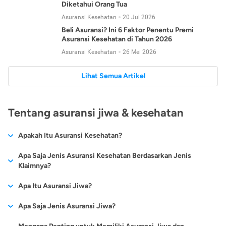
Diketahui Orang Tua
Asuransi Kesehatan
20 Jul 2026
Beli Asuransi? Ini 6 Faktor Penentu Premi
Asuransi Kesehatan di Tahun 2026
Asuransi Kesehatan
26 Mei 2026
Lihat Semua Artikel
Tentang asuransi jiwa & kesehatan
Apakah Itu Asuransi Kesehatan?
Asuransi kesehatan adalah jenis asuransi yang diperuntukkan
Apa Saja Jenis Asuransi Kesehatan Berdasarkan Jenis
untuk memberikan jaminan kesehatan kepada para
Klaimnya?
tertanggungnya jika mengalami sakit atau kecelakaan.
Secara umum, ada 2 jenis asuransi kesehatan yang
Apa Itu Asuransi Jiwa?
Asuransi kesehatan pada umumnya ditawarkan oleh berbagai
dikelompokkan berdasarkan jenis klaimnya:
perusahaan asuransi dengan berbagai pilihan perlindungan
Asuransi jiwa adalah jenis asuransi yang memberikan
Apa Saja Jenis Asuransi Jiwa?
mulai dari jaminan rawat inap di rumah sakit, hingga rawat
Asuransi Kesehatan
Cashless
:
pertanggungan berupa uang santunan atau ganti rugi kepada
jalan.
Proses klaim dilakukan oleh perusahaan asuransi tanpa
Secara umum, berikut jenis-jenis asuransi jiwa yang tersedia di