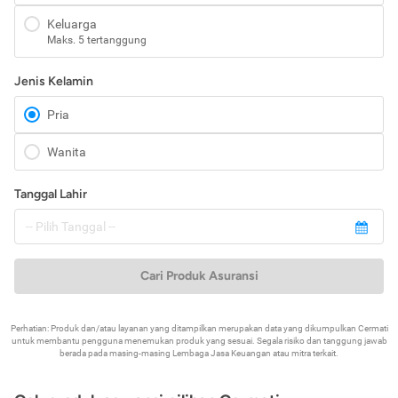
Keluarga
Maks. 5 tertanggung
Jenis Kelamin
Pria
Wanita
Tanggal Lahir
Cari Produk Asuransi
Perhatian: Produk dan/atau layanan yang ditampilkan merupakan data yang dikumpulkan Cermati
untuk membantu pengguna menemukan produk yang sesuai. Segala risiko dan tanggung jawab
berada pada masing-masing Lembaga Jasa Keuangan atau mitra terkait.