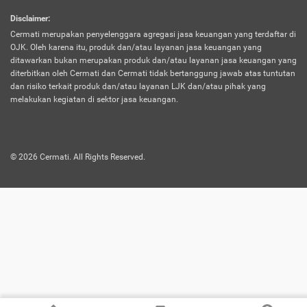
harus terpotong biaya asuransi. Selain itu,
Disclaimer
:
risiko kerugian akibat investasi juga bisa
Cermati merupakan penyelenggara agregasi jasa keuangan yang terdaftar di
turut mempengaruhi saldo asuransi dan
OJK. Oleh karena itu, produk dan/atau layanan jasa keuangan yang
menurunkan manfaatnya.
ditawarkan bukan merupakan produk dan/atau layanan jasa keuangan yang
diterbitkan oleh Cermati dan Cermati tidak bertanggung jawab atas tuntutan
dan risiko terkait produk dan/atau layanan LJK dan/atau pihak yang
Asuransi
Menawarkan manfaat perlindungan yang
melakukan kegiatan di sektor jasa keuangan.
Jiwa
dilengkapi dengan tabungan. Selayaknya
Dwiguna
jenis asuransi yang sebelumnya, produk ini
akan membagi sebagian premi ke rekening
©
2026
Cermati. All Rights Reserved.
tabungan, dan sisanya akan dialokasikan
ke manfaat perlindungan asuransi.
Saat memilih jenis asuransi ini, kamu bisa
merasakan keunggulan berupa
kemudahan dalam mencairkan dana
asuransi sebelum durasi atau masa
asuransinya berakhir. Selain itu, apabila
nasabah masih hidup hingga akhir masa
aktif asuransi, seluruh uang
pertanggungan bisa didapatkan kembali.