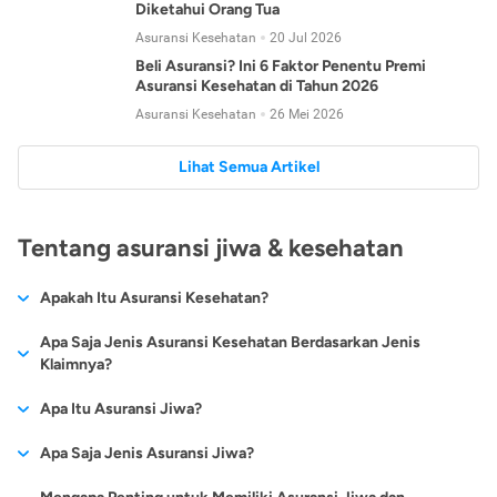
Diketahui Orang Tua
Asuransi Kesehatan
20 Jul 2026
Beli Asuransi? Ini 6 Faktor Penentu Premi
Asuransi Kesehatan di Tahun 2026
Asuransi Kesehatan
26 Mei 2026
Lihat Semua Artikel
Tentang asuransi jiwa & kesehatan
Apakah Itu Asuransi Kesehatan?
Asuransi kesehatan adalah jenis asuransi yang diperuntukkan
Apa Saja Jenis Asuransi Kesehatan Berdasarkan Jenis
untuk memberikan jaminan kesehatan kepada para
Klaimnya?
tertanggungnya jika mengalami sakit atau kecelakaan.
Secara umum, ada 2 jenis asuransi kesehatan yang
Apa Itu Asuransi Jiwa?
Asuransi kesehatan pada umumnya ditawarkan oleh berbagai
dikelompokkan berdasarkan jenis klaimnya:
perusahaan asuransi dengan berbagai pilihan perlindungan
Asuransi jiwa adalah jenis asuransi yang memberikan
Apa Saja Jenis Asuransi Jiwa?
mulai dari jaminan rawat inap di rumah sakit, hingga rawat
Asuransi Kesehatan
Cashless
:
pertanggungan berupa uang santunan atau ganti rugi kepada
jalan.
Proses klaim dilakukan oleh perusahaan asuransi tanpa
Secara umum, berikut jenis-jenis asuransi jiwa yang tersedia di