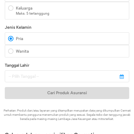
Keluarga
Maks. 5 tertanggung
Jenis Kelamin
Pria
Wanita
Tanggal Lahir
Cari Produk Asuransi
Perhatian: Produk dan/atau layanan yang ditampilkan merupakan data yang dikumpulkan Cermati
untuk membantu pengguna menemukan produk yang sesuai. Segala risiko dan tanggung jawab
berada pada masing-masing Lembaga Jasa Keuangan atau mitra terkait.