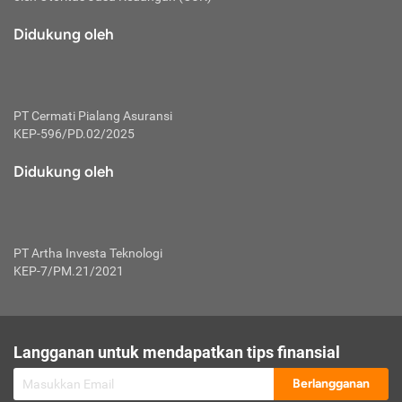
macam risiko dan manfaat investasi.
Didukung oleh
Karena mengombinasikan 2 produk
keuangan sekaligus, premi yang
dibayarkan oleh nasabah akan dibagi
dengan rasio tertentu ke manfaat asuransi
dan investasi sekaligus.
PT Cermati Pialang Asuransi
KEP-596/PD.02/2025
Dengan cara kerja yang lebih lengkap
tersebut, asuransi jenis ini mampu
Didukung oleh
diuangkan kembali saat nasabah tak
pernah melakukan pengajuan klaim
perlindungan. Ketika suatu saat tidak
mampu membayar premi, nasabah juga
PT Artha Investa Teknologi
bisa mengalihkan sebagian dana investasi
KEP-7/PM.21/2021
untuk melunasinya. Tentunya, keuntungan
dari aktivitas investasi bisa sepenuhnya
didapatkan oleh nasabah tanpa harus
repot mengelola modalnya.
Langganan untuk mendapatkan tips finansial
Namun, kekurangannya, manfaat investasi
Berlangganan
tidak bisa dirasakan secara optimal karena