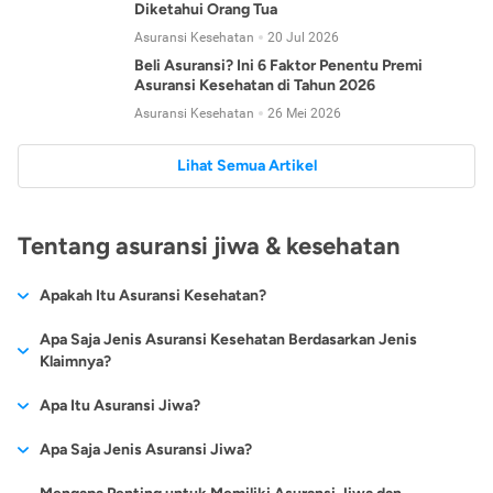
Diketahui Orang Tua
Asuransi Kesehatan
20 Jul 2026
Beli Asuransi? Ini 6 Faktor Penentu Premi
Asuransi Kesehatan di Tahun 2026
Asuransi Kesehatan
26 Mei 2026
Lihat Semua Artikel
Tentang asuransi jiwa & kesehatan
Apakah Itu Asuransi Kesehatan?
Asuransi kesehatan adalah jenis asuransi yang diperuntukkan
Apa Saja Jenis Asuransi Kesehatan Berdasarkan Jenis
untuk memberikan jaminan kesehatan kepada para
Klaimnya?
tertanggungnya jika mengalami sakit atau kecelakaan.
Secara umum, ada 2 jenis asuransi kesehatan yang
Apa Itu Asuransi Jiwa?
Asuransi kesehatan pada umumnya ditawarkan oleh berbagai
dikelompokkan berdasarkan jenis klaimnya:
perusahaan asuransi dengan berbagai pilihan perlindungan
Asuransi jiwa adalah jenis asuransi yang memberikan
Apa Saja Jenis Asuransi Jiwa?
mulai dari jaminan rawat inap di rumah sakit, hingga rawat
Asuransi Kesehatan
Cashless
:
pertanggungan berupa uang santunan atau ganti rugi kepada
jalan.
Proses klaim dilakukan oleh perusahaan asuransi tanpa
Secara umum, berikut jenis-jenis asuransi jiwa yang tersedia di