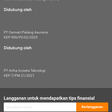
macam risiko dan manfaat investasi.
Didukung oleh
Karena mengombinasikan 2 produk
keuangan sekaligus, premi yang
dibayarkan oleh nasabah akan dibagi
dengan rasio tertentu ke manfaat asuransi
dan investasi sekaligus.
PT Cermati Pialang Asuransi
KEP-596/PD.02/2025
Dengan cara kerja yang lebih lengkap
tersebut, asuransi jenis ini mampu
Didukung oleh
diuangkan kembali saat nasabah tak
pernah melakukan pengajuan klaim
perlindungan. Ketika suatu saat tidak
mampu membayar premi, nasabah juga
PT Artha Investa Teknologi
bisa mengalihkan sebagian dana investasi
KEP-7/PM.21/2021
untuk melunasinya. Tentunya, keuntungan
dari aktivitas investasi bisa sepenuhnya
didapatkan oleh nasabah tanpa harus
repot mengelola modalnya.
Langganan untuk mendapatkan tips finansial
Namun, kekurangannya, manfaat investasi
Berlangganan
tidak bisa dirasakan secara optimal karena