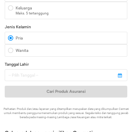
Keluarga
Maks. 5 tertanggung
Jenis Kelamin
Pria
Wanita
Tanggal Lahir
Cari Produk Asuransi
Perhatian: Produk dan/atau layanan yang ditampilkan merupakan data yang dikumpulkan Cermati
untuk membantu pengguna menemukan produk yang sesuai. Segala risiko dan tanggung jawab
berada pada masing-masing Lembaga Jasa Keuangan atau mitra terkait.