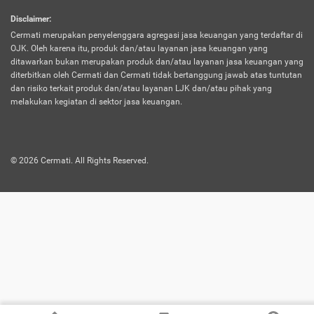
harus terpotong biaya asuransi. Selain itu,
Disclaimer
:
risiko kerugian akibat investasi juga bisa
Cermati merupakan penyelenggara agregasi jasa keuangan yang terdaftar di
turut mempengaruhi saldo asuransi dan
OJK. Oleh karena itu, produk dan/atau layanan jasa keuangan yang
menurunkan manfaatnya.
ditawarkan bukan merupakan produk dan/atau layanan jasa keuangan yang
diterbitkan oleh Cermati dan Cermati tidak bertanggung jawab atas tuntutan
dan risiko terkait produk dan/atau layanan LJK dan/atau pihak yang
Asuransi
Menawarkan manfaat perlindungan yang
melakukan kegiatan di sektor jasa keuangan.
Jiwa
dilengkapi dengan tabungan. Selayaknya
Dwiguna
jenis asuransi yang sebelumnya, produk ini
akan membagi sebagian premi ke rekening
©
2026
Cermati. All Rights Reserved.
tabungan, dan sisanya akan dialokasikan
ke manfaat perlindungan asuransi.
Saat memilih jenis asuransi ini, kamu bisa
merasakan keunggulan berupa
kemudahan dalam mencairkan dana
asuransi sebelum durasi atau masa
asuransinya berakhir. Selain itu, apabila
nasabah masih hidup hingga akhir masa
aktif asuransi, seluruh uang
pertanggungan bisa didapatkan kembali.