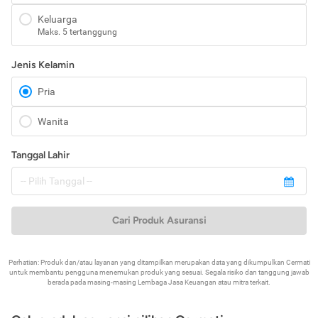
Keluarga
Maks. 5 tertanggung
Jenis Kelamin
Pria
Wanita
Tanggal Lahir
Cari Produk Asuransi
Perhatian: Produk dan/atau layanan yang ditampilkan merupakan data yang dikumpulkan Cermati
untuk membantu pengguna menemukan produk yang sesuai. Segala risiko dan tanggung jawab
berada pada masing-masing Lembaga Jasa Keuangan atau mitra terkait.