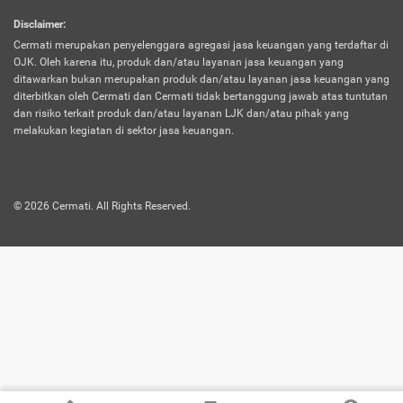
harus terpotong biaya asuransi. Selain itu,
Disclaimer
:
risiko kerugian akibat investasi juga bisa
Cermati merupakan penyelenggara agregasi jasa keuangan yang terdaftar di
turut mempengaruhi saldo asuransi dan
OJK. Oleh karena itu, produk dan/atau layanan jasa keuangan yang
menurunkan manfaatnya.
ditawarkan bukan merupakan produk dan/atau layanan jasa keuangan yang
diterbitkan oleh Cermati dan Cermati tidak bertanggung jawab atas tuntutan
dan risiko terkait produk dan/atau layanan LJK dan/atau pihak yang
Asuransi
Menawarkan manfaat perlindungan yang
melakukan kegiatan di sektor jasa keuangan.
Jiwa
dilengkapi dengan tabungan. Selayaknya
Dwiguna
jenis asuransi yang sebelumnya, produk ini
akan membagi sebagian premi ke rekening
©
2026
Cermati. All Rights Reserved.
tabungan, dan sisanya akan dialokasikan
ke manfaat perlindungan asuransi.
Saat memilih jenis asuransi ini, kamu bisa
merasakan keunggulan berupa
kemudahan dalam mencairkan dana
asuransi sebelum durasi atau masa
asuransinya berakhir. Selain itu, apabila
nasabah masih hidup hingga akhir masa
aktif asuransi, seluruh uang
pertanggungan bisa didapatkan kembali.