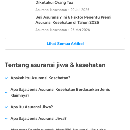
Diketahui Orang Tua
Asuransi Kesehatan
20 Jul 2026
Beli Asuransi? Ini 6 Faktor Penentu Premi
Asuransi Kesehatan di Tahun 2026
Asuransi Kesehatan
26 Mei 2026
Lihat Semua Artikel
Tentang asuransi jiwa & kesehatan
Apakah Itu Asuransi Kesehatan?
Asuransi kesehatan adalah jenis asuransi yang diperuntukkan
Apa Saja Jenis Asuransi Kesehatan Berdasarkan Jenis
untuk memberikan jaminan kesehatan kepada para
Klaimnya?
tertanggungnya jika mengalami sakit atau kecelakaan.
Secara umum, ada 2 jenis asuransi kesehatan yang
Apa Itu Asuransi Jiwa?
Asuransi kesehatan pada umumnya ditawarkan oleh berbagai
dikelompokkan berdasarkan jenis klaimnya:
perusahaan asuransi dengan berbagai pilihan perlindungan
Asuransi jiwa adalah jenis asuransi yang memberikan
Apa Saja Jenis Asuransi Jiwa?
mulai dari jaminan rawat inap di rumah sakit, hingga rawat
Asuransi Kesehatan
Cashless
:
pertanggungan berupa uang santunan atau ganti rugi kepada
jalan.
Proses klaim dilakukan oleh perusahaan asuransi tanpa
Secara umum, berikut jenis-jenis asuransi jiwa yang tersedia di