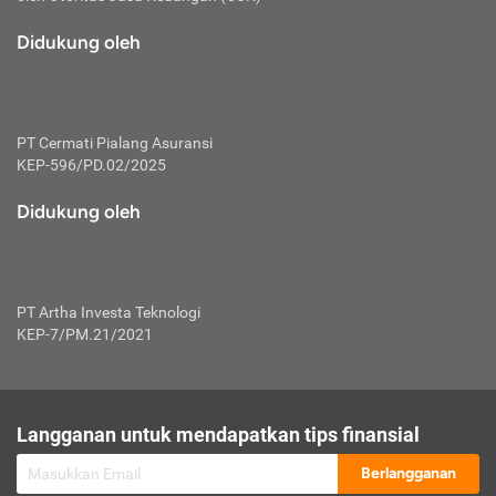
macam risiko dan manfaat investasi.
Didukung oleh
Karena mengombinasikan 2 produk
keuangan sekaligus, premi yang
dibayarkan oleh nasabah akan dibagi
dengan rasio tertentu ke manfaat asuransi
dan investasi sekaligus.
PT Cermati Pialang Asuransi
KEP-596/PD.02/2025
Dengan cara kerja yang lebih lengkap
tersebut, asuransi jenis ini mampu
Didukung oleh
diuangkan kembali saat nasabah tak
pernah melakukan pengajuan klaim
perlindungan. Ketika suatu saat tidak
mampu membayar premi, nasabah juga
PT Artha Investa Teknologi
bisa mengalihkan sebagian dana investasi
KEP-7/PM.21/2021
untuk melunasinya. Tentunya, keuntungan
dari aktivitas investasi bisa sepenuhnya
didapatkan oleh nasabah tanpa harus
repot mengelola modalnya.
Langganan untuk mendapatkan tips finansial
Namun, kekurangannya, manfaat investasi
Berlangganan
tidak bisa dirasakan secara optimal karena