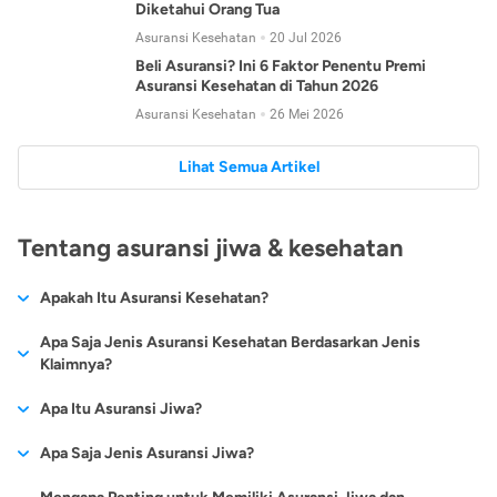
Diketahui Orang Tua
Asuransi Kesehatan
20 Jul 2026
Beli Asuransi? Ini 6 Faktor Penentu Premi
Asuransi Kesehatan di Tahun 2026
Asuransi Kesehatan
26 Mei 2026
Lihat Semua Artikel
Tentang asuransi jiwa & kesehatan
Apakah Itu Asuransi Kesehatan?
Asuransi kesehatan adalah jenis asuransi yang diperuntukkan
Apa Saja Jenis Asuransi Kesehatan Berdasarkan Jenis
untuk memberikan jaminan kesehatan kepada para
Klaimnya?
tertanggungnya jika mengalami sakit atau kecelakaan.
Secara umum, ada 2 jenis asuransi kesehatan yang
Apa Itu Asuransi Jiwa?
Asuransi kesehatan pada umumnya ditawarkan oleh berbagai
dikelompokkan berdasarkan jenis klaimnya:
perusahaan asuransi dengan berbagai pilihan perlindungan
Asuransi jiwa adalah jenis asuransi yang memberikan
Apa Saja Jenis Asuransi Jiwa?
mulai dari jaminan rawat inap di rumah sakit, hingga rawat
Asuransi Kesehatan
Cashless
:
pertanggungan berupa uang santunan atau ganti rugi kepada
jalan.
Proses klaim dilakukan oleh perusahaan asuransi tanpa
Secara umum, berikut jenis-jenis asuransi jiwa yang tersedia di