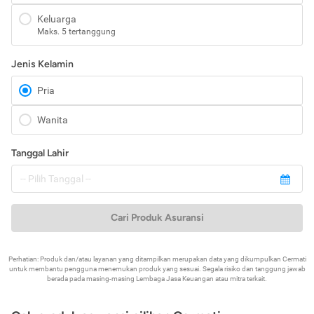
Keluarga
Maks. 5 tertanggung
Jenis Kelamin
Pria
Wanita
Tanggal Lahir
Cari Produk Asuransi
Perhatian: Produk dan/atau layanan yang ditampilkan merupakan data yang dikumpulkan Cermati
untuk membantu pengguna menemukan produk yang sesuai. Segala risiko dan tanggung jawab
berada pada masing-masing Lembaga Jasa Keuangan atau mitra terkait.