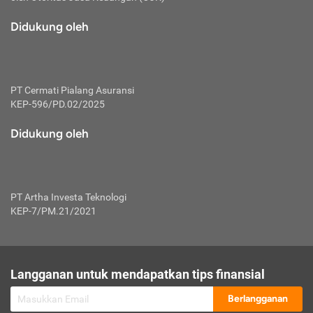
macam risiko dan manfaat investasi.
Didukung oleh
Karena mengombinasikan 2 produk
keuangan sekaligus, premi yang
dibayarkan oleh nasabah akan dibagi
dengan rasio tertentu ke manfaat asuransi
dan investasi sekaligus.
PT Cermati Pialang Asuransi
KEP-596/PD.02/2025
Dengan cara kerja yang lebih lengkap
tersebut, asuransi jenis ini mampu
Didukung oleh
diuangkan kembali saat nasabah tak
pernah melakukan pengajuan klaim
perlindungan. Ketika suatu saat tidak
mampu membayar premi, nasabah juga
PT Artha Investa Teknologi
bisa mengalihkan sebagian dana investasi
KEP-7/PM.21/2021
untuk melunasinya. Tentunya, keuntungan
dari aktivitas investasi bisa sepenuhnya
didapatkan oleh nasabah tanpa harus
repot mengelola modalnya.
Langganan untuk mendapatkan tips finansial
Namun, kekurangannya, manfaat investasi
Berlangganan
tidak bisa dirasakan secara optimal karena