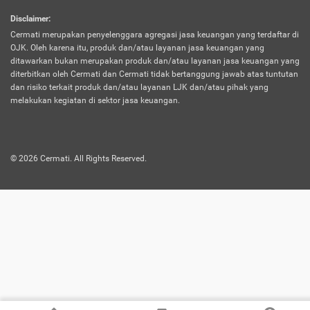
harus terpotong biaya asuransi. Selain itu,
Disclaimer
:
risiko kerugian akibat investasi juga bisa
Cermati merupakan penyelenggara agregasi jasa keuangan yang terdaftar di
turut mempengaruhi saldo asuransi dan
OJK. Oleh karena itu, produk dan/atau layanan jasa keuangan yang
menurunkan manfaatnya.
ditawarkan bukan merupakan produk dan/atau layanan jasa keuangan yang
diterbitkan oleh Cermati dan Cermati tidak bertanggung jawab atas tuntutan
dan risiko terkait produk dan/atau layanan LJK dan/atau pihak yang
Asuransi
Menawarkan manfaat perlindungan yang
melakukan kegiatan di sektor jasa keuangan.
Jiwa
dilengkapi dengan tabungan. Selayaknya
Dwiguna
jenis asuransi yang sebelumnya, produk ini
akan membagi sebagian premi ke rekening
©
2026
Cermati. All Rights Reserved.
tabungan, dan sisanya akan dialokasikan
ke manfaat perlindungan asuransi.
Saat memilih jenis asuransi ini, kamu bisa
merasakan keunggulan berupa
kemudahan dalam mencairkan dana
asuransi sebelum durasi atau masa
asuransinya berakhir. Selain itu, apabila
nasabah masih hidup hingga akhir masa
aktif asuransi, seluruh uang
pertanggungan bisa didapatkan kembali.