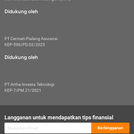
macam risiko dan manfaat investasi.
Didukung oleh
Karena mengombinasikan 2 produk
keuangan sekaligus, premi yang
dibayarkan oleh nasabah akan dibagi
dengan rasio tertentu ke manfaat asuransi
dan investasi sekaligus.
PT Cermati Pialang Asuransi
KEP-596/PD.02/2025
Dengan cara kerja yang lebih lengkap
tersebut, asuransi jenis ini mampu
Didukung oleh
diuangkan kembali saat nasabah tak
pernah melakukan pengajuan klaim
perlindungan. Ketika suatu saat tidak
mampu membayar premi, nasabah juga
PT Artha Investa Teknologi
bisa mengalihkan sebagian dana investasi
KEP-7/PM.21/2021
untuk melunasinya. Tentunya, keuntungan
dari aktivitas investasi bisa sepenuhnya
didapatkan oleh nasabah tanpa harus
repot mengelola modalnya.
Langganan untuk mendapatkan tips finansial
Namun, kekurangannya, manfaat investasi
Berlangganan
tidak bisa dirasakan secara optimal karena