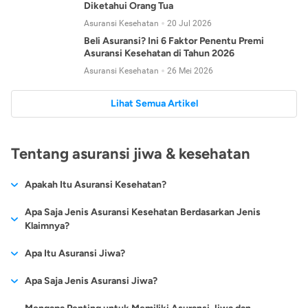
Diketahui Orang Tua
Asuransi Kesehatan
20 Jul 2026
Beli Asuransi? Ini 6 Faktor Penentu Premi
Asuransi Kesehatan di Tahun 2026
Asuransi Kesehatan
26 Mei 2026
Lihat Semua Artikel
Tentang asuransi jiwa & kesehatan
Apakah Itu Asuransi Kesehatan?
Asuransi kesehatan adalah jenis asuransi yang diperuntukkan
Apa Saja Jenis Asuransi Kesehatan Berdasarkan Jenis
untuk memberikan jaminan kesehatan kepada para
Klaimnya?
tertanggungnya jika mengalami sakit atau kecelakaan.
Secara umum, ada 2 jenis asuransi kesehatan yang
Apa Itu Asuransi Jiwa?
Asuransi kesehatan pada umumnya ditawarkan oleh berbagai
dikelompokkan berdasarkan jenis klaimnya:
perusahaan asuransi dengan berbagai pilihan perlindungan
Asuransi jiwa adalah jenis asuransi yang memberikan
Apa Saja Jenis Asuransi Jiwa?
mulai dari jaminan rawat inap di rumah sakit, hingga rawat
Asuransi Kesehatan
Cashless
:
pertanggungan berupa uang santunan atau ganti rugi kepada
jalan.
Proses klaim dilakukan oleh perusahaan asuransi tanpa
Secara umum, berikut jenis-jenis asuransi jiwa yang tersedia di