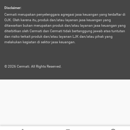
harus terpotong biaya asuransi. Selain itu,
Disclaimer
:
risiko kerugian akibat investasi juga bisa
Cermati merupakan penyelenggara agregasi jasa keuangan yang terdaftar di
turut mempengaruhi saldo asuransi dan
OJK. Oleh karena itu, produk dan/atau layanan jasa keuangan yang
menurunkan manfaatnya.
ditawarkan bukan merupakan produk dan/atau layanan jasa keuangan yang
diterbitkan oleh Cermati dan Cermati tidak bertanggung jawab atas tuntutan
dan risiko terkait produk dan/atau layanan LJK dan/atau pihak yang
Asuransi
Menawarkan manfaat perlindungan yang
melakukan kegiatan di sektor jasa keuangan.
Jiwa
dilengkapi dengan tabungan. Selayaknya
Dwiguna
jenis asuransi yang sebelumnya, produk ini
akan membagi sebagian premi ke rekening
©
2026
Cermati. All Rights Reserved.
tabungan, dan sisanya akan dialokasikan
ke manfaat perlindungan asuransi.
Saat memilih jenis asuransi ini, kamu bisa
merasakan keunggulan berupa
kemudahan dalam mencairkan dana
asuransi sebelum durasi atau masa
asuransinya berakhir. Selain itu, apabila
nasabah masih hidup hingga akhir masa
aktif asuransi, seluruh uang
pertanggungan bisa didapatkan kembali.