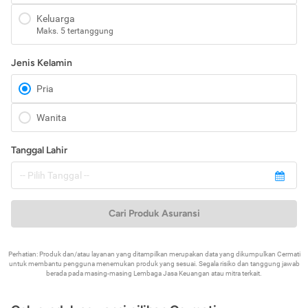
Keluarga
Maks. 5 tertanggung
Jenis Kelamin
Pria
Wanita
Tanggal Lahir
Cari Produk Asuransi
Perhatian: Produk dan/atau layanan yang ditampilkan merupakan data yang dikumpulkan Cermati
untuk membantu pengguna menemukan produk yang sesuai. Segala risiko dan tanggung jawab
berada pada masing-masing Lembaga Jasa Keuangan atau mitra terkait.