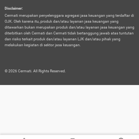
harus terpotong biaya asuransi. Selain itu,
Disclaimer
:
risiko kerugian akibat investasi juga bisa
Cermati merupakan penyelenggara agregasi jasa keuangan yang terdaftar di
turut mempengaruhi saldo asuransi dan
OJK. Oleh karena itu, produk dan/atau layanan jasa keuangan yang
menurunkan manfaatnya.
ditawarkan bukan merupakan produk dan/atau layanan jasa keuangan yang
diterbitkan oleh Cermati dan Cermati tidak bertanggung jawab atas tuntutan
dan risiko terkait produk dan/atau layanan LJK dan/atau pihak yang
Asuransi
Menawarkan manfaat perlindungan yang
melakukan kegiatan di sektor jasa keuangan.
Jiwa
dilengkapi dengan tabungan. Selayaknya
Dwiguna
jenis asuransi yang sebelumnya, produk ini
akan membagi sebagian premi ke rekening
©
2026
Cermati. All Rights Reserved.
tabungan, dan sisanya akan dialokasikan
ke manfaat perlindungan asuransi.
Saat memilih jenis asuransi ini, kamu bisa
merasakan keunggulan berupa
kemudahan dalam mencairkan dana
asuransi sebelum durasi atau masa
asuransinya berakhir. Selain itu, apabila
nasabah masih hidup hingga akhir masa
aktif asuransi, seluruh uang
pertanggungan bisa didapatkan kembali.