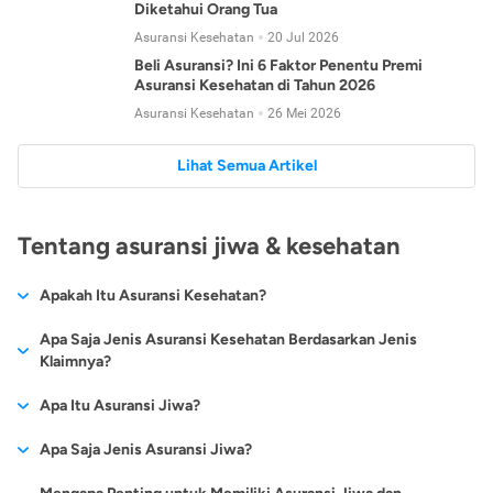
Diketahui Orang Tua
Asuransi Kesehatan
20 Jul 2026
Beli Asuransi? Ini 6 Faktor Penentu Premi
Asuransi Kesehatan di Tahun 2026
Asuransi Kesehatan
26 Mei 2026
Lihat Semua Artikel
Tentang asuransi jiwa & kesehatan
Apakah Itu Asuransi Kesehatan?
Asuransi kesehatan adalah jenis asuransi yang diperuntukkan
Apa Saja Jenis Asuransi Kesehatan Berdasarkan Jenis
untuk memberikan jaminan kesehatan kepada para
Klaimnya?
tertanggungnya jika mengalami sakit atau kecelakaan.
Secara umum, ada 2 jenis asuransi kesehatan yang
Apa Itu Asuransi Jiwa?
Asuransi kesehatan pada umumnya ditawarkan oleh berbagai
dikelompokkan berdasarkan jenis klaimnya:
perusahaan asuransi dengan berbagai pilihan perlindungan
Asuransi jiwa adalah jenis asuransi yang memberikan
Apa Saja Jenis Asuransi Jiwa?
mulai dari jaminan rawat inap di rumah sakit, hingga rawat
Asuransi Kesehatan
Cashless
:
pertanggungan berupa uang santunan atau ganti rugi kepada
jalan.
Proses klaim dilakukan oleh perusahaan asuransi tanpa
Secara umum, berikut jenis-jenis asuransi jiwa yang tersedia di