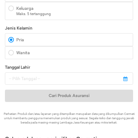
Keluarga
Maks. 5 tertanggung
Jenis Kelamin
Pria
Wanita
Tanggal Lahir
Cari Produk Asuransi
Perhatian: Produk dan/atau layanan yang ditampilkan merupakan data yang dikumpulkan Cermati
untuk membantu pengguna menemukan produk yang sesuai. Segala risiko dan tanggung jawab
berada pada masing-masing Lembaga Jasa Keuangan atau mitra terkait.