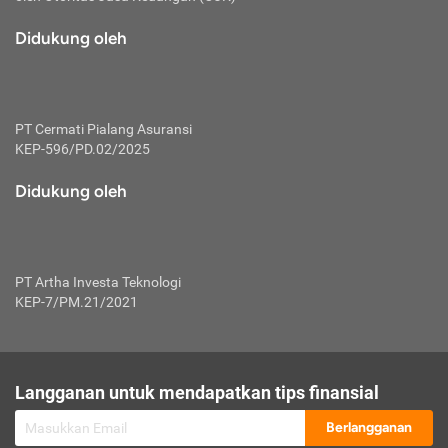
macam risiko dan manfaat investasi.
Didukung oleh
Karena mengombinasikan 2 produk
keuangan sekaligus, premi yang
dibayarkan oleh nasabah akan dibagi
dengan rasio tertentu ke manfaat asuransi
dan investasi sekaligus.
PT Cermati Pialang Asuransi
KEP-596/PD.02/2025
Dengan cara kerja yang lebih lengkap
tersebut, asuransi jenis ini mampu
Didukung oleh
diuangkan kembali saat nasabah tak
pernah melakukan pengajuan klaim
perlindungan. Ketika suatu saat tidak
mampu membayar premi, nasabah juga
PT Artha Investa Teknologi
bisa mengalihkan sebagian dana investasi
KEP-7/PM.21/2021
untuk melunasinya. Tentunya, keuntungan
dari aktivitas investasi bisa sepenuhnya
didapatkan oleh nasabah tanpa harus
repot mengelola modalnya.
Langganan untuk mendapatkan tips finansial
Namun, kekurangannya, manfaat investasi
Berlangganan
tidak bisa dirasakan secara optimal karena