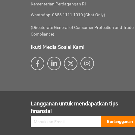
besar t
Inst
Seumu
Kementerian Perdagangan RI
pengel
Face
Hidup
membay
Gunaka
WhatsApp: 0853 1111 1010 (Chat Only)
atau
ditawa
Unduh
Whole
website
(Directorate General of Consumer Protection and Trade
Life
Waspad
Compliance)
Websit
hati-h
Ikuti Media Sosial Kami
mengaks
Perhat
Penyam
lewat a
@ce
@new
@inf
Asuran
Abaika
sebaga
Jiwa
U
Langganan untuk mendapatkan tips
Selalu
Link
Supaya
finansial
Pembar
Berlangganan
lalai 
Anda s