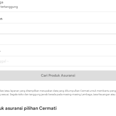
ga
 tertanggung
in
a
r
Cari Produk Asuransi
k dan/atau layanan yang ditampilkan merupakan data yang dikumpulkan Cermati untuk membantu p
 sesuai. Segala risiko dan tanggung jawab berada pada masing-masing Lembaga Jasa Keuangan atau mi
k asuransi pilihan Cermati