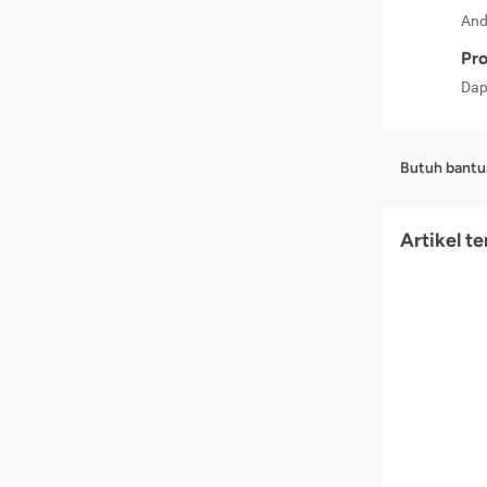
And
Pro
Dap
Butuh bantu
Artikel t