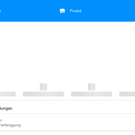
a
Produk
ndungan
u
 tertanggung