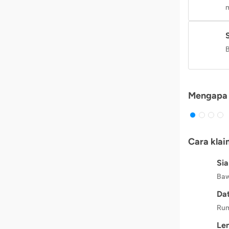
m
B
Mengapa 
Cara klai
Si
Baw
Dat
Rum
Le