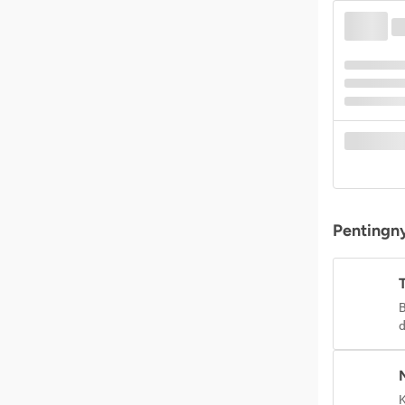
Pentingny
B
d
K