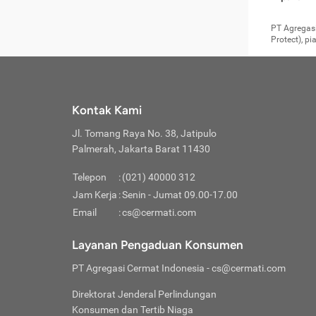
pengga
member
Layanan 
seperti:
persya
apabil
Cermati.
konsultas
PT Agregasi
bisa m
Layana
Asuran
data ata
di era pa
Protect), p
Mendap
Layana
Jiwa
teknologi
tersedia 
Memili
(Obat W
Berjan
pelayanan
dibutu
Layana
Agar keam
atau
T
operasi
labora
perlu dip
Life
rawat 
Inform
Kontak Kami
di ruma
Jangan
Jl. Tomang Raya No. 38, Jatipulo
tindak
Jangan
yang di
Palmerah, Jakarta Barat 11430
Cermati
Layana
passw
Nikmat
Telepon
:
(021) 40000 312
Jaga K
dibutu
Jangan
Jam Kerja
:
Senin - Jumat 09.00-17.00
Anda b
pihak-
Email
:
cs@cermati.com
untuk 
Janga
Indone
Jangan
Layanan Pengaduan Konsumen
apabil
manapu
Menghi
Waspad
PT Agregasi Cermat Indonesia
- cs@cermati.com
Memili
Hati-h
penyak
mengat
Asuran
Direktorat Jenderal Perlindungan
rumah 
terverif
Jiwa
Konsumen dan Tertib Niaga