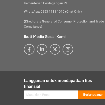
besar t
Inst
Seumu
Kementerian Perdagangan RI
pengel
Face
Hidup
membay
Gunaka
WhatsApp: 0853 1111 1010 (Chat Only)
atau
ditawa
Unduh
Whole
website
(Directorate General of Consumer Protection and Trade
Life
Waspad
Compliance)
Websit
hati-h
Ikuti Media Sosial Kami
mengaks
Perhat
Penyam
lewat a
@ce
@new
@inf
Asuran
Abaika
sebaga
Jiwa
U
Langganan untuk mendapatkan tips
Selalu
Link
Supaya
finansial
Pembar
Berlangganan
lalai 
Anda s