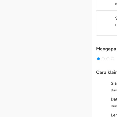
m
B
Mengapa 
Cara klai
Si
Baw
Dat
Rum
Le