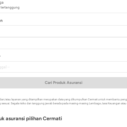
ga
 tertanggung
in
a
r
Cari Produk Asuransi
k dan/atau layanan yang ditampilkan merupakan data yang dikumpulkan Cermati untuk membantu p
 sesuai. Segala risiko dan tanggung jawab berada pada masing-masing Lembaga Jasa Keuangan atau mi
k asuransi pilihan Cermati