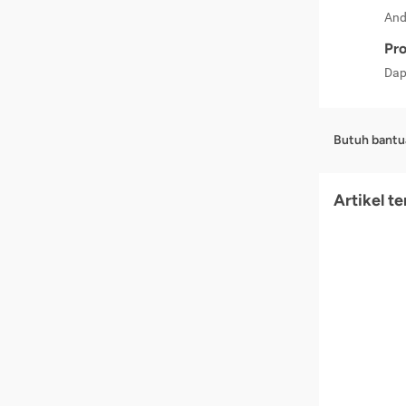
And
Pro
Dap
Butuh bantu
Artikel t