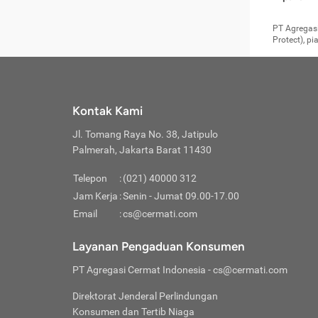
pengga
member
Layanan 
seperti:
persya
apabil
Cermati.
konsultas
PT Agregasi
bisa m
Layana
Asuran
data ata
di era pa
Protect), p
Mendap
Layana
Jiwa
teknologi
tersedia 
Memili
(Obat W
Berjan
pelayanan
dibutu
Layana
Agar keam
atau
T
operasi
labora
perlu dip
Life
rawat 
Inform
Kontak Kami
di ruma
Jangan
Jl. Tomang Raya No. 38, Jatipulo
tindak
Jangan
yang di
Palmerah, Jakarta Barat 11430
Cermati
Layana
passw
Nikmat
Telepon
:
(021) 40000 312
Jaga K
dibutu
Jangan
Jam Kerja
:
Senin - Jumat 09.00-17.00
Anda b
pihak-
Email
:
cs@cermati.com
untuk 
Janga
Indone
Jangan
Layanan Pengaduan Konsumen
apabil
manapu
Menghi
Waspad
PT Agregasi Cermat Indonesia
- cs@cermati.com
Memili
Hati-h
penyak
mengat
Asuran
Direktorat Jenderal Perlindungan
rumah 
terverif
Jiwa
Konsumen dan Tertib Niaga