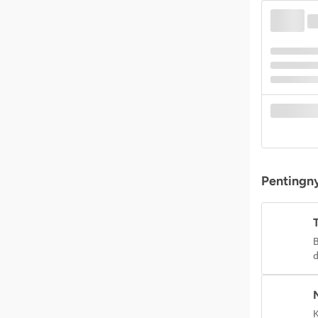
Pentingny
B
d
K