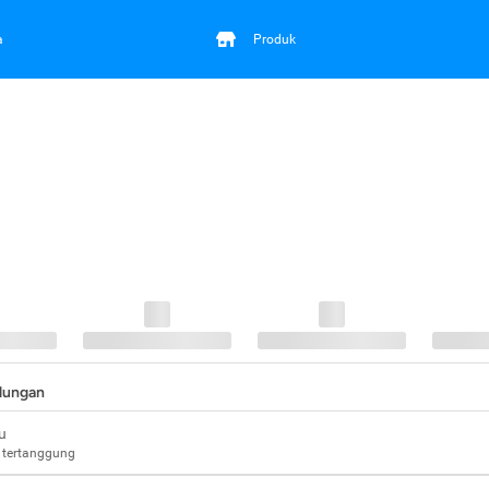
a
Produk
ndungan
u
 tertanggung