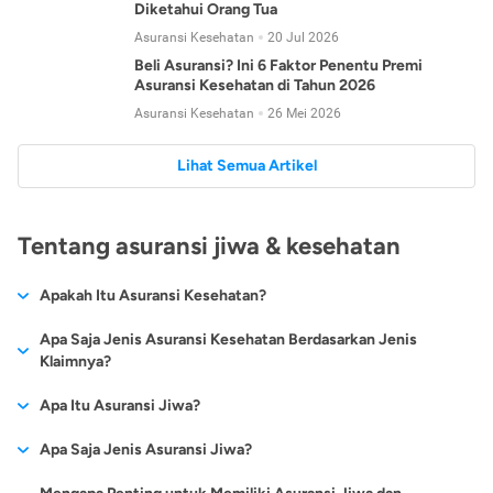
Diketahui Orang Tua
Asuransi Kesehatan
20 Jul 2026
Beli Asuransi? Ini 6 Faktor Penentu Premi
Asuransi Kesehatan di Tahun 2026
Asuransi Kesehatan
26 Mei 2026
Lihat Semua Artikel
Tentang asuransi jiwa & kesehatan
Apakah Itu Asuransi Kesehatan?
Asuransi kesehatan adalah jenis asuransi yang diperuntukkan
Apa Saja Jenis Asuransi Kesehatan Berdasarkan Jenis
untuk memberikan jaminan kesehatan kepada para
Klaimnya?
tertanggungnya jika mengalami sakit atau kecelakaan.
Secara umum, ada 2 jenis asuransi kesehatan yang
Apa Itu Asuransi Jiwa?
Asuransi kesehatan pada umumnya ditawarkan oleh berbagai
dikelompokkan berdasarkan jenis klaimnya:
perusahaan asuransi dengan berbagai pilihan perlindungan
Asuransi jiwa adalah jenis asuransi yang memberikan
Apa Saja Jenis Asuransi Jiwa?
mulai dari jaminan rawat inap di rumah sakit, hingga rawat
Asuransi Kesehatan
Cashless
:
pertanggungan berupa uang santunan atau ganti rugi kepada
jalan.
Proses klaim dilakukan oleh perusahaan asuransi tanpa
Secara umum, berikut jenis-jenis asuransi jiwa yang tersedia di