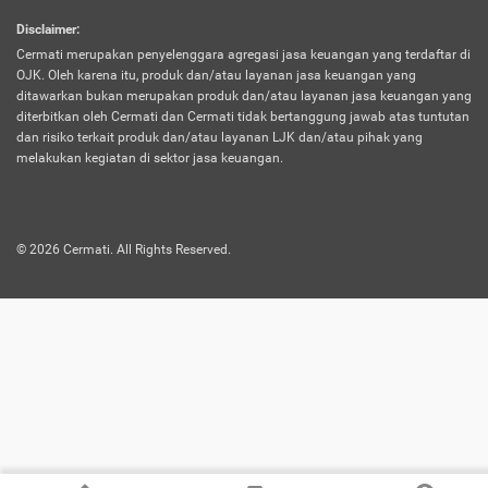
harus terpotong biaya asuransi. Selain itu,
Disclaimer
:
risiko kerugian akibat investasi juga bisa
Cermati merupakan penyelenggara agregasi jasa keuangan yang terdaftar di
turut mempengaruhi saldo asuransi dan
OJK. Oleh karena itu, produk dan/atau layanan jasa keuangan yang
menurunkan manfaatnya.
ditawarkan bukan merupakan produk dan/atau layanan jasa keuangan yang
diterbitkan oleh Cermati dan Cermati tidak bertanggung jawab atas tuntutan
dan risiko terkait produk dan/atau layanan LJK dan/atau pihak yang
Asuransi
Menawarkan manfaat perlindungan yang
melakukan kegiatan di sektor jasa keuangan.
Jiwa
dilengkapi dengan tabungan. Selayaknya
Dwiguna
jenis asuransi yang sebelumnya, produk ini
akan membagi sebagian premi ke rekening
©
2026
Cermati. All Rights Reserved.
tabungan, dan sisanya akan dialokasikan
ke manfaat perlindungan asuransi.
Saat memilih jenis asuransi ini, kamu bisa
merasakan keunggulan berupa
kemudahan dalam mencairkan dana
asuransi sebelum durasi atau masa
asuransinya berakhir. Selain itu, apabila
nasabah masih hidup hingga akhir masa
aktif asuransi, seluruh uang
pertanggungan bisa didapatkan kembali.