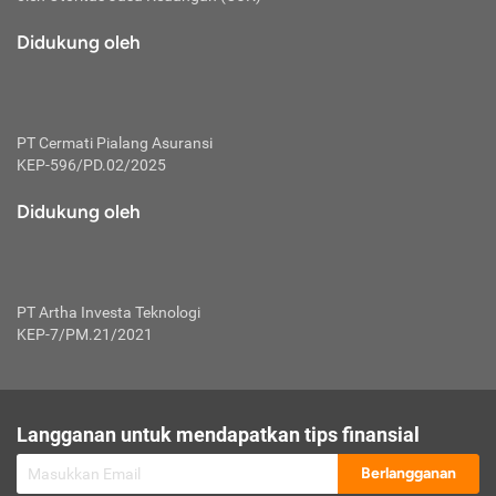
macam risiko dan manfaat investasi.
Didukung oleh
Karena mengombinasikan 2 produk
keuangan sekaligus, premi yang
dibayarkan oleh nasabah akan dibagi
dengan rasio tertentu ke manfaat asuransi
dan investasi sekaligus.
PT Cermati Pialang Asuransi
KEP-596/PD.02/2025
Dengan cara kerja yang lebih lengkap
tersebut, asuransi jenis ini mampu
Didukung oleh
diuangkan kembali saat nasabah tak
pernah melakukan pengajuan klaim
perlindungan. Ketika suatu saat tidak
mampu membayar premi, nasabah juga
PT Artha Investa Teknologi
bisa mengalihkan sebagian dana investasi
KEP-7/PM.21/2021
untuk melunasinya. Tentunya, keuntungan
dari aktivitas investasi bisa sepenuhnya
didapatkan oleh nasabah tanpa harus
repot mengelola modalnya.
Langganan untuk mendapatkan tips finansial
Namun, kekurangannya, manfaat investasi
Berlangganan
tidak bisa dirasakan secara optimal karena