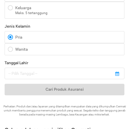
Keluarga
Maks. 5 tertanggung
Jenis Kelamin
Pria
Wanita
Tanggal Lahir
Cari Produk Asuransi
Perhatian: Produk dan/atau layanan yang ditampilkan merupakan data yang dikumpulkan Cermati
untuk membantu pengguna menemukan produk yang sesuai. Segala risiko dan tanggung jawab
berada pada masing-masing Lembaga Jasa Keuangan atau mitra terkait.