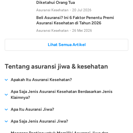
Diketahui Orang Tua
Asuransi Kesehatan
20 Jul 2026
Beli Asuransi? Ini 6 Faktor Penentu Premi
Asuransi Kesehatan di Tahun 2026
Asuransi Kesehatan
26 Mei 2026
Lihat Semua Artikel
Tentang asuransi jiwa & kesehatan
Apakah Itu Asuransi Kesehatan?
Asuransi kesehatan adalah jenis asuransi yang diperuntukkan
Apa Saja Jenis Asuransi Kesehatan Berdasarkan Jenis
untuk memberikan jaminan kesehatan kepada para
Klaimnya?
tertanggungnya jika mengalami sakit atau kecelakaan.
Secara umum, ada 2 jenis asuransi kesehatan yang
Apa Itu Asuransi Jiwa?
Asuransi kesehatan pada umumnya ditawarkan oleh berbagai
dikelompokkan berdasarkan jenis klaimnya:
perusahaan asuransi dengan berbagai pilihan perlindungan
Asuransi jiwa adalah jenis asuransi yang memberikan
Apa Saja Jenis Asuransi Jiwa?
mulai dari jaminan rawat inap di rumah sakit, hingga rawat
Asuransi Kesehatan
Cashless
:
pertanggungan berupa uang santunan atau ganti rugi kepada
jalan.
Proses klaim dilakukan oleh perusahaan asuransi tanpa
Secara umum, berikut jenis-jenis asuransi jiwa yang tersedia di