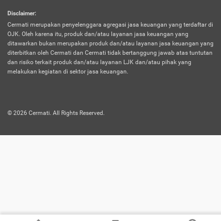
harus terpotong biaya asuransi. Selain itu,
Disclaimer
:
risiko kerugian akibat investasi juga bisa
Cermati merupakan penyelenggara agregasi jasa keuangan yang terdaftar di
turut mempengaruhi saldo asuransi dan
OJK. Oleh karena itu, produk dan/atau layanan jasa keuangan yang
menurunkan manfaatnya.
ditawarkan bukan merupakan produk dan/atau layanan jasa keuangan yang
diterbitkan oleh Cermati dan Cermati tidak bertanggung jawab atas tuntutan
dan risiko terkait produk dan/atau layanan LJK dan/atau pihak yang
Asuransi
Menawarkan manfaat perlindungan yang
melakukan kegiatan di sektor jasa keuangan.
Jiwa
dilengkapi dengan tabungan. Selayaknya
Dwiguna
jenis asuransi yang sebelumnya, produk ini
akan membagi sebagian premi ke rekening
©
2026
Cermati. All Rights Reserved.
tabungan, dan sisanya akan dialokasikan
ke manfaat perlindungan asuransi.
Saat memilih jenis asuransi ini, kamu bisa
merasakan keunggulan berupa
kemudahan dalam mencairkan dana
asuransi sebelum durasi atau masa
asuransinya berakhir. Selain itu, apabila
nasabah masih hidup hingga akhir masa
aktif asuransi, seluruh uang
pertanggungan bisa didapatkan kembali.