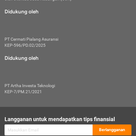
macam risiko dan manfaat investasi.
Didukung oleh
Karena mengombinasikan 2 produk
keuangan sekaligus, premi yang
dibayarkan oleh nasabah akan dibagi
dengan rasio tertentu ke manfaat asuransi
dan investasi sekaligus.
PT Cermati Pialang Asuransi
KEP-596/PD.02/2025
Dengan cara kerja yang lebih lengkap
tersebut, asuransi jenis ini mampu
Didukung oleh
diuangkan kembali saat nasabah tak
pernah melakukan pengajuan klaim
perlindungan. Ketika suatu saat tidak
mampu membayar premi, nasabah juga
PT Artha Investa Teknologi
bisa mengalihkan sebagian dana investasi
KEP-7/PM.21/2021
untuk melunasinya. Tentunya, keuntungan
dari aktivitas investasi bisa sepenuhnya
didapatkan oleh nasabah tanpa harus
repot mengelola modalnya.
Langganan untuk mendapatkan tips finansial
Namun, kekurangannya, manfaat investasi
Berlangganan
tidak bisa dirasakan secara optimal karena