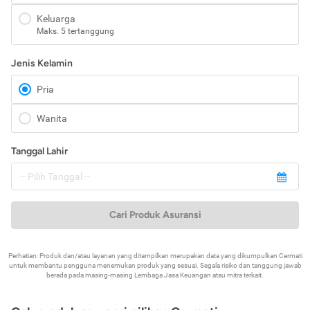
Keluarga
Maks. 5 tertanggung
Jenis Kelamin
Pria
Wanita
Tanggal Lahir
Cari Produk Asuransi
Perhatian: Produk dan/atau layanan yang ditampilkan merupakan data yang dikumpulkan Cermati
untuk membantu pengguna menemukan produk yang sesuai. Segala risiko dan tanggung jawab
berada pada masing-masing Lembaga Jasa Keuangan atau mitra terkait.