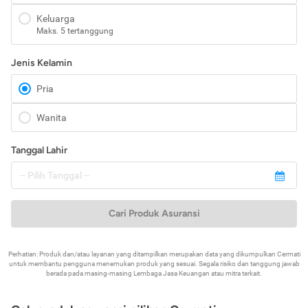
Keluarga
Maks. 5 tertanggung
Jenis Kelamin
Pria
Wanita
Tanggal Lahir
Cari Produk Asuransi
Perhatian: Produk dan/atau layanan yang ditampilkan merupakan data yang dikumpulkan Cermati
untuk membantu pengguna menemukan produk yang sesuai. Segala risiko dan tanggung jawab
berada pada masing-masing Lembaga Jasa Keuangan atau mitra terkait.