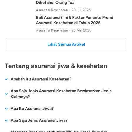
Diketahui Orang Tua
Asuransi Kesehatan
20 Jul 2026
Beli Asuransi? Ini 6 Faktor Penentu Premi
Asuransi Kesehatan di Tahun 2026
Asuransi Kesehatan
26 Mei 2026
Lihat Semua Artikel
Tentang asuransi jiwa & kesehatan
Apakah Itu Asuransi Kesehatan?
Asuransi kesehatan adalah jenis asuransi yang diperuntukkan
Apa Saja Jenis Asuransi Kesehatan Berdasarkan Jenis
untuk memberikan jaminan kesehatan kepada para
Klaimnya?
tertanggungnya jika mengalami sakit atau kecelakaan.
Secara umum, ada 2 jenis asuransi kesehatan yang
Apa Itu Asuransi Jiwa?
Asuransi kesehatan pada umumnya ditawarkan oleh berbagai
dikelompokkan berdasarkan jenis klaimnya:
perusahaan asuransi dengan berbagai pilihan perlindungan
Asuransi jiwa adalah jenis asuransi yang memberikan
Apa Saja Jenis Asuransi Jiwa?
mulai dari jaminan rawat inap di rumah sakit, hingga rawat
Asuransi Kesehatan
Cashless
:
pertanggungan berupa uang santunan atau ganti rugi kepada
jalan.
Proses klaim dilakukan oleh perusahaan asuransi tanpa
Secara umum, berikut jenis-jenis asuransi jiwa yang tersedia di