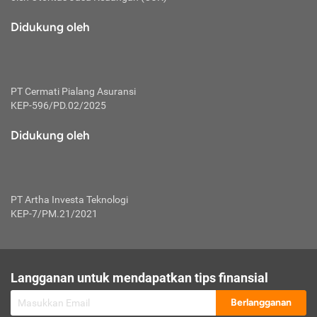
macam risiko dan manfaat investasi.
Didukung oleh
Karena mengombinasikan 2 produk
keuangan sekaligus, premi yang
dibayarkan oleh nasabah akan dibagi
dengan rasio tertentu ke manfaat asuransi
dan investasi sekaligus.
PT Cermati Pialang Asuransi
KEP-596/PD.02/2025
Dengan cara kerja yang lebih lengkap
tersebut, asuransi jenis ini mampu
Didukung oleh
diuangkan kembali saat nasabah tak
pernah melakukan pengajuan klaim
perlindungan. Ketika suatu saat tidak
mampu membayar premi, nasabah juga
PT Artha Investa Teknologi
bisa mengalihkan sebagian dana investasi
KEP-7/PM.21/2021
untuk melunasinya. Tentunya, keuntungan
dari aktivitas investasi bisa sepenuhnya
didapatkan oleh nasabah tanpa harus
repot mengelola modalnya.
Langganan untuk mendapatkan tips finansial
Namun, kekurangannya, manfaat investasi
Berlangganan
tidak bisa dirasakan secara optimal karena