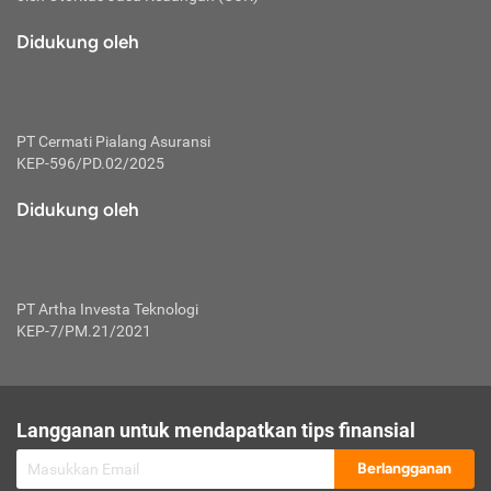
macam risiko dan manfaat investasi.
Didukung oleh
Karena mengombinasikan 2 produk
keuangan sekaligus, premi yang
dibayarkan oleh nasabah akan dibagi
dengan rasio tertentu ke manfaat asuransi
dan investasi sekaligus.
PT Cermati Pialang Asuransi
KEP-596/PD.02/2025
Dengan cara kerja yang lebih lengkap
tersebut, asuransi jenis ini mampu
Didukung oleh
diuangkan kembali saat nasabah tak
pernah melakukan pengajuan klaim
perlindungan. Ketika suatu saat tidak
mampu membayar premi, nasabah juga
PT Artha Investa Teknologi
bisa mengalihkan sebagian dana investasi
KEP-7/PM.21/2021
untuk melunasinya. Tentunya, keuntungan
dari aktivitas investasi bisa sepenuhnya
didapatkan oleh nasabah tanpa harus
repot mengelola modalnya.
Langganan untuk mendapatkan tips finansial
Namun, kekurangannya, manfaat investasi
Berlangganan
tidak bisa dirasakan secara optimal karena