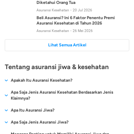
Diketahui Orang Tua
Asuransi Kesehatan
20 Jul 2026
Beli Asuransi? Ini 6 Faktor Penentu Premi
Asuransi Kesehatan di Tahun 2026
Asuransi Kesehatan
26 Mei 2026
Lihat Semua Artikel
Tentang asuransi jiwa & kesehatan
Apakah Itu Asuransi Kesehatan?
Asuransi kesehatan adalah jenis asuransi yang diperuntukkan
Apa Saja Jenis Asuransi Kesehatan Berdasarkan Jenis
untuk memberikan jaminan kesehatan kepada para
Klaimnya?
tertanggungnya jika mengalami sakit atau kecelakaan.
Secara umum, ada 2 jenis asuransi kesehatan yang
Apa Itu Asuransi Jiwa?
Asuransi kesehatan pada umumnya ditawarkan oleh berbagai
dikelompokkan berdasarkan jenis klaimnya:
perusahaan asuransi dengan berbagai pilihan perlindungan
Asuransi jiwa adalah jenis asuransi yang memberikan
Apa Saja Jenis Asuransi Jiwa?
mulai dari jaminan rawat inap di rumah sakit, hingga rawat
Asuransi Kesehatan
Cashless
:
pertanggungan berupa uang santunan atau ganti rugi kepada
jalan.
Proses klaim dilakukan oleh perusahaan asuransi tanpa
Secara umum, berikut jenis-jenis asuransi jiwa yang tersedia di