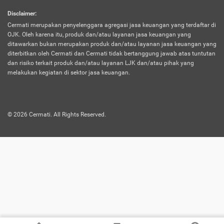
harus terpotong biaya asuransi. Selain itu,
Disclaimer
:
risiko kerugian akibat investasi juga bisa
Cermati merupakan penyelenggara agregasi jasa keuangan yang terdaftar di
turut mempengaruhi saldo asuransi dan
OJK. Oleh karena itu, produk dan/atau layanan jasa keuangan yang
menurunkan manfaatnya.
ditawarkan bukan merupakan produk dan/atau layanan jasa keuangan yang
diterbitkan oleh Cermati dan Cermati tidak bertanggung jawab atas tuntutan
dan risiko terkait produk dan/atau layanan LJK dan/atau pihak yang
Asuransi
Menawarkan manfaat perlindungan yang
melakukan kegiatan di sektor jasa keuangan.
Jiwa
dilengkapi dengan tabungan. Selayaknya
Dwiguna
jenis asuransi yang sebelumnya, produk ini
akan membagi sebagian premi ke rekening
©
2026
Cermati. All Rights Reserved.
tabungan, dan sisanya akan dialokasikan
ke manfaat perlindungan asuransi.
Saat memilih jenis asuransi ini, kamu bisa
merasakan keunggulan berupa
kemudahan dalam mencairkan dana
asuransi sebelum durasi atau masa
asuransinya berakhir. Selain itu, apabila
nasabah masih hidup hingga akhir masa
aktif asuransi, seluruh uang
pertanggungan bisa didapatkan kembali.