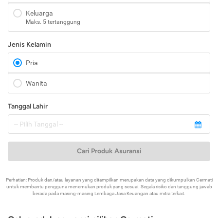
Keluarga
Maks. 5 tertanggung
Jenis Kelamin
Pria
Wanita
Tanggal Lahir
Cari Produk Asuransi
Perhatian: Produk dan/atau layanan yang ditampilkan merupakan data yang dikumpulkan Cermati
untuk membantu pengguna menemukan produk yang sesuai. Segala risiko dan tanggung jawab
berada pada masing-masing Lembaga Jasa Keuangan atau mitra terkait.