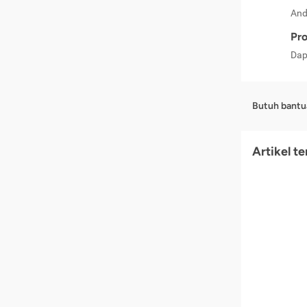
And
Pro
Dap
Butuh bantu
Artikel t