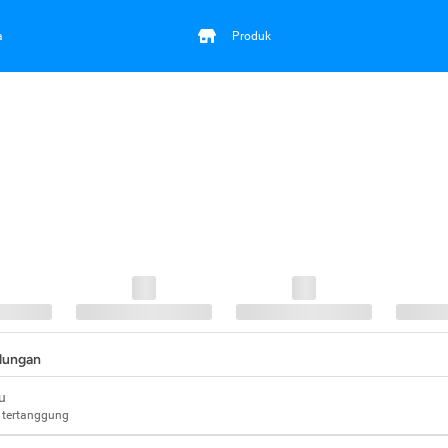
a
Produk
ndungan
u
 tertanggung