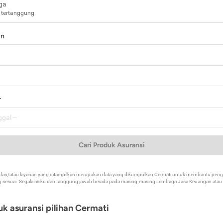
ga
 tertanggung
in
a
r
Cari Produk Asuransi
k dan/atau layanan yang ditampilkan merupakan data yang dikumpulkan Cermati untuk membantu p
 sesuai. Segala risiko dan tanggung jawab berada pada masing-masing Lembaga Jasa Keuangan atau mi
k asuransi pilihan Cermati