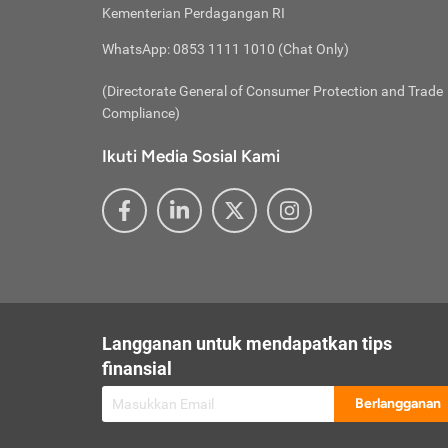
besar t
Inst
Seumu
Kementerian Perdagangan RI
pengel
Face
Hidup
membay
Gunaka
WhatsApp: 0853 1111 1010 (Chat Only)
atau
ditawa
Unduh
Whole
website
(Directorate General of Consumer Protection and Trade
Life
Waspad
Compliance)
Websit
hati-h
Ikuti Media Sosial Kami
mengaks
Perhat
Penyam
lewat a
@ce
@new
@inf
Asuran
Abaika
sebaga
Jiwa
U
Langganan untuk mendapatkan tips
Selalu
Link
Supaya
finansial
Pembar
Berlangganan
lalai 
Anda s