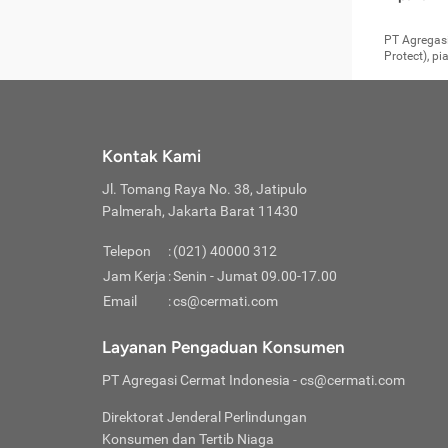
pengga
member
Layanan 
seperti:
persya
apabil
Cermati.
konsultas
PT Agregasi
bisa m
Layana
Asuran
data ata
di era pa
Protect), p
Mendap
Layana
Jiwa
teknologi
tersedia 
Memili
(Obat W
Berjan
pelayanan
dibutu
Layana
Agar keam
atau
T
operasi
labora
perlu dip
Life
rawat 
Inform
Kontak Kami
di ruma
Jangan
Jl. Tomang Raya No. 38, Jatipulo
tindak
Jangan
yang di
Palmerah, Jakarta Barat 11430
Cermati
Layana
passw
Nikmat
Telepon
:
(021) 40000 312
Jaga K
dibutu
Jangan
Jam Kerja
:
Senin - Jumat 09.00-17.00
Anda b
pihak-
Email
:
cs@cermati.com
untuk 
Janga
Indone
Jangan
Layanan Pengaduan Konsumen
apabil
manapu
Menghi
Waspad
PT Agregasi Cermat Indonesia
- cs@cermati.com
Memili
Hati-h
penyak
mengat
Asuran
Direktorat Jenderal Perlindungan
rumah 
terverif
Jiwa
Konsumen dan Tertib Niaga