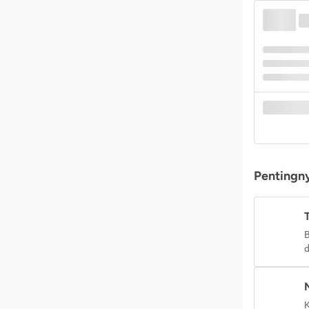
Pentingny
B
d
K