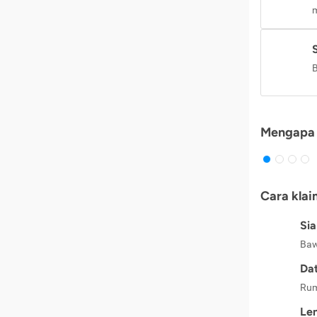
m
B
Mengapa 
Cara klai
Si
Baw
Dat
Rum
Le