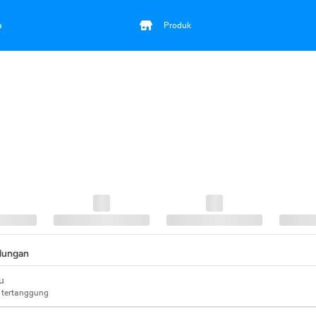
a
Produk
ndungan
u
 tertanggung