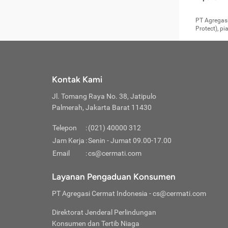
pengga
member
Layanan 
seperti:
persya
apabil
Cermati.
konsultas
PT Agregasi
bisa m
Layana
Asuran
data ata
di era pa
Protect), p
Mendap
Layana
Jiwa
teknologi
tersedia 
Memili
(Obat W
Berjan
pelayanan
dibutu
Layana
Agar keam
atau
T
operasi
labora
perlu dip
Life
rawat 
Inform
Kontak Kami
di ruma
Jangan
Jl. Tomang Raya No. 38, Jatipulo
tindak
Jangan
yang di
Palmerah, Jakarta Barat 11430
Cermati
Layana
passw
Nikmat
Telepon
:
(021) 40000 312
Jaga K
dibutu
Jangan
Jam Kerja
:
Senin - Jumat 09.00-17.00
Anda b
pihak-
Email
:
cs@cermati.com
untuk 
Janga
Indone
Jangan
Layanan Pengaduan Konsumen
apabil
manapu
Menghi
Waspad
PT Agregasi Cermat Indonesia
- cs@cermati.com
Memili
Hati-h
penyak
mengat
Asuran
Direktorat Jenderal Perlindungan
rumah 
terverif
Jiwa
Konsumen dan Tertib Niaga