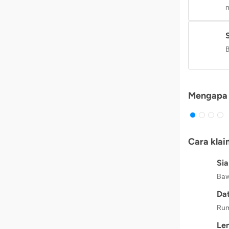
m
B
Mengapa 
Cara klai
Si
Baw
Dat
Rum
Le