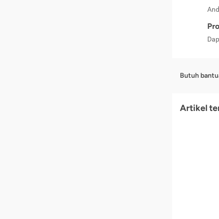
And
Pro
Dap
Butuh bantu
Artikel t