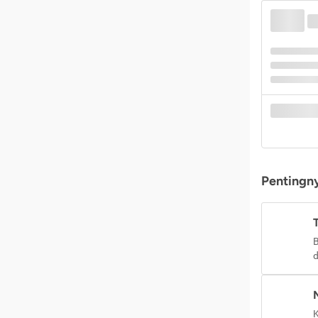
Pentingny
B
d
K