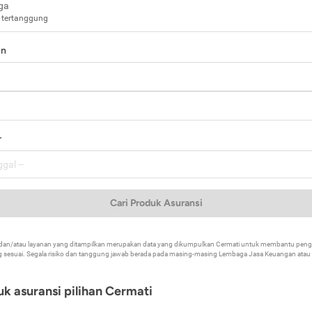
ga
 tertanggung
in
a
r
Cari Produk Asuransi
k dan/atau layanan yang ditampilkan merupakan data yang dikumpulkan Cermati untuk membantu p
 sesuai. Segala risiko dan tanggung jawab berada pada masing-masing Lembaga Jasa Keuangan atau mi
k asuransi pilihan Cermati