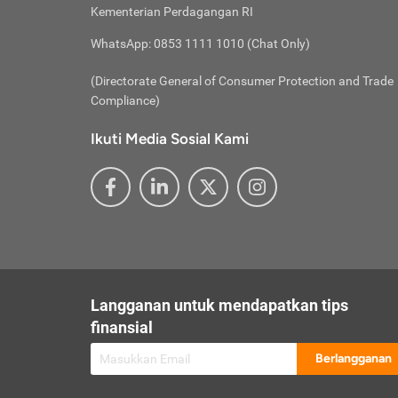
besar t
Inst
Seumu
Kementerian Perdagangan RI
pengel
Face
Hidup
membay
Gunaka
WhatsApp: 0853 1111 1010 (Chat Only)
atau
ditawa
Unduh
Whole
website
(Directorate General of Consumer Protection and Trade
Life
Waspad
Compliance)
Websit
hati-h
Ikuti Media Sosial Kami
mengaks
Perhat
Penyam
lewat a
@ce
@new
@inf
Asuran
Abaika
sebaga
Jiwa
U
Langganan untuk mendapatkan tips
Selalu
Link
Supaya
finansial
Pembar
Berlangganan
lalai 
Anda s