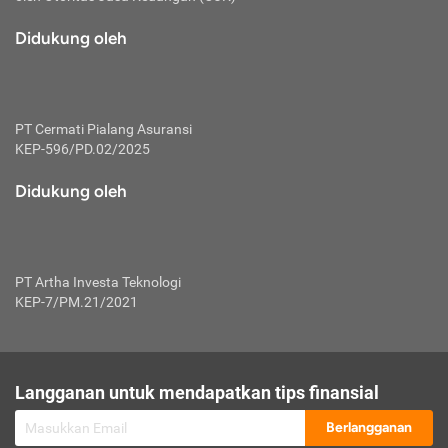
macam risiko dan manfaat investasi.
Didukung oleh
Karena mengombinasikan 2 produk
keuangan sekaligus, premi yang
dibayarkan oleh nasabah akan dibagi
dengan rasio tertentu ke manfaat asuransi
dan investasi sekaligus.
PT Cermati Pialang Asuransi
KEP-596/PD.02/2025
Dengan cara kerja yang lebih lengkap
tersebut, asuransi jenis ini mampu
Didukung oleh
diuangkan kembali saat nasabah tak
pernah melakukan pengajuan klaim
perlindungan. Ketika suatu saat tidak
mampu membayar premi, nasabah juga
PT Artha Investa Teknologi
bisa mengalihkan sebagian dana investasi
KEP-7/PM.21/2021
untuk melunasinya. Tentunya, keuntungan
dari aktivitas investasi bisa sepenuhnya
didapatkan oleh nasabah tanpa harus
repot mengelola modalnya.
Langganan untuk mendapatkan tips finansial
Namun, kekurangannya, manfaat investasi
Berlangganan
tidak bisa dirasakan secara optimal karena