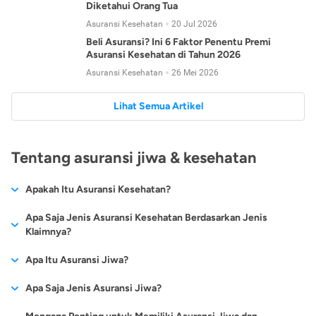
Diketahui Orang Tua
Asuransi Kesehatan
20 Jul 2026
Beli Asuransi? Ini 6 Faktor Penentu Premi
Asuransi Kesehatan di Tahun 2026
Asuransi Kesehatan
26 Mei 2026
Lihat Semua Artikel
Tentang asuransi jiwa & kesehatan
Apakah Itu Asuransi Kesehatan?
Asuransi kesehatan adalah jenis asuransi yang diperuntukkan
Apa Saja Jenis Asuransi Kesehatan Berdasarkan Jenis
untuk memberikan jaminan kesehatan kepada para
Klaimnya?
tertanggungnya jika mengalami sakit atau kecelakaan.
Secara umum, ada 2 jenis asuransi kesehatan yang
Apa Itu Asuransi Jiwa?
Asuransi kesehatan pada umumnya ditawarkan oleh berbagai
dikelompokkan berdasarkan jenis klaimnya:
perusahaan asuransi dengan berbagai pilihan perlindungan
Asuransi jiwa adalah jenis asuransi yang memberikan
Apa Saja Jenis Asuransi Jiwa?
mulai dari jaminan rawat inap di rumah sakit, hingga rawat
Asuransi Kesehatan
Cashless
:
pertanggungan berupa uang santunan atau ganti rugi kepada
jalan.
Proses klaim dilakukan oleh perusahaan asuransi tanpa
Secara umum, berikut jenis-jenis asuransi jiwa yang tersedia di