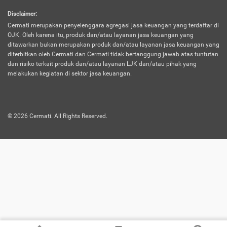
harus terpotong biaya asuransi. Selain itu,
Disclaimer
:
risiko kerugian akibat investasi juga bisa
Cermati merupakan penyelenggara agregasi jasa keuangan yang terdaftar di
turut mempengaruhi saldo asuransi dan
OJK. Oleh karena itu, produk dan/atau layanan jasa keuangan yang
menurunkan manfaatnya.
ditawarkan bukan merupakan produk dan/atau layanan jasa keuangan yang
diterbitkan oleh Cermati dan Cermati tidak bertanggung jawab atas tuntutan
dan risiko terkait produk dan/atau layanan LJK dan/atau pihak yang
Asuransi
Menawarkan manfaat perlindungan yang
melakukan kegiatan di sektor jasa keuangan.
Jiwa
dilengkapi dengan tabungan. Selayaknya
Dwiguna
jenis asuransi yang sebelumnya, produk ini
akan membagi sebagian premi ke rekening
©
2026
Cermati. All Rights Reserved.
tabungan, dan sisanya akan dialokasikan
ke manfaat perlindungan asuransi.
Saat memilih jenis asuransi ini, kamu bisa
merasakan keunggulan berupa
kemudahan dalam mencairkan dana
asuransi sebelum durasi atau masa
asuransinya berakhir. Selain itu, apabila
nasabah masih hidup hingga akhir masa
aktif asuransi, seluruh uang
pertanggungan bisa didapatkan kembali.