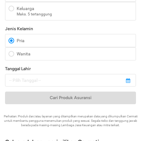
Keluarga
Maks. 5 tertanggung
Jenis Kelamin
Pria
Wanita
Tanggal Lahir
Cari Produk Asuransi
Perhatian: Produk dan/atau layanan yang ditampilkan merupakan data yang dikumpulkan Cermati
untuk membantu pengguna menemukan produk yang sesuai. Segala risiko dan tanggung jawab
berada pada masing-masing Lembaga Jasa Keuangan atau mitra terkait.