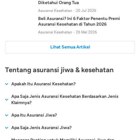
Diketahui Orang Tua
Asuransi Kesehatan
20 Jul 2026
Beli Asuransi? Ini 6 Faktor Penentu Premi
Asuransi Kesehatan di Tahun 2026
Asuransi Kesehatan
26 Mei 2026
Lihat Semua Artikel
Tentang asuransi jiwa & kesehatan
Apakah Itu Asuransi Kesehatan?
Asuransi kesehatan adalah jenis asuransi yang diperuntukkan
Apa Saja Jenis Asuransi Kesehatan Berdasarkan Jenis
untuk memberikan jaminan kesehatan kepada para
Klaimnya?
tertanggungnya jika mengalami sakit atau kecelakaan.
Secara umum, ada 2 jenis asuransi kesehatan yang
Apa Itu Asuransi Jiwa?
Asuransi kesehatan pada umumnya ditawarkan oleh berbagai
dikelompokkan berdasarkan jenis klaimnya:
perusahaan asuransi dengan berbagai pilihan perlindungan
Asuransi jiwa adalah jenis asuransi yang memberikan
Apa Saja Jenis Asuransi Jiwa?
mulai dari jaminan rawat inap di rumah sakit, hingga rawat
Asuransi Kesehatan
Cashless
:
pertanggungan berupa uang santunan atau ganti rugi kepada
jalan.
Proses klaim dilakukan oleh perusahaan asuransi tanpa
Secara umum, berikut jenis-jenis asuransi jiwa yang tersedia di