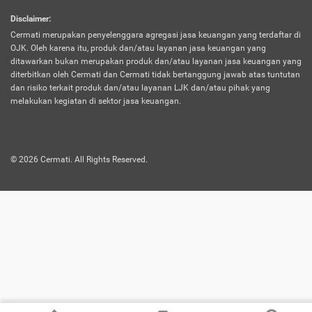
harus terpotong biaya asuransi. Selain itu,
Disclaimer
:
risiko kerugian akibat investasi juga bisa
Cermati merupakan penyelenggara agregasi jasa keuangan yang terdaftar di
turut mempengaruhi saldo asuransi dan
OJK. Oleh karena itu, produk dan/atau layanan jasa keuangan yang
menurunkan manfaatnya.
ditawarkan bukan merupakan produk dan/atau layanan jasa keuangan yang
diterbitkan oleh Cermati dan Cermati tidak bertanggung jawab atas tuntutan
dan risiko terkait produk dan/atau layanan LJK dan/atau pihak yang
Asuransi
Menawarkan manfaat perlindungan yang
melakukan kegiatan di sektor jasa keuangan.
Jiwa
dilengkapi dengan tabungan. Selayaknya
Dwiguna
jenis asuransi yang sebelumnya, produk ini
akan membagi sebagian premi ke rekening
©
2026
Cermati. All Rights Reserved.
tabungan, dan sisanya akan dialokasikan
ke manfaat perlindungan asuransi.
Saat memilih jenis asuransi ini, kamu bisa
merasakan keunggulan berupa
kemudahan dalam mencairkan dana
asuransi sebelum durasi atau masa
asuransinya berakhir. Selain itu, apabila
nasabah masih hidup hingga akhir masa
aktif asuransi, seluruh uang
pertanggungan bisa didapatkan kembali.