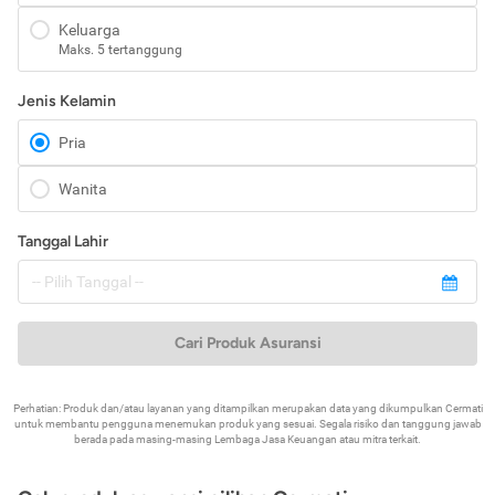
Keluarga
Maks. 5 tertanggung
Jenis Kelamin
Pria
Wanita
Tanggal Lahir
Cari Produk Asuransi
Perhatian: Produk dan/atau layanan yang ditampilkan merupakan data yang dikumpulkan Cermati
untuk membantu pengguna menemukan produk yang sesuai. Segala risiko dan tanggung jawab
berada pada masing-masing Lembaga Jasa Keuangan atau mitra terkait.