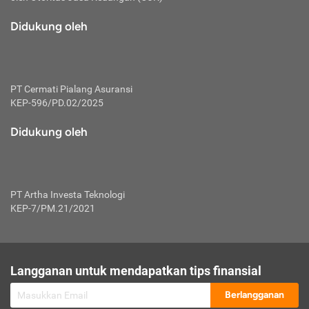
macam risiko dan manfaat investasi.
Didukung oleh
Karena mengombinasikan 2 produk
keuangan sekaligus, premi yang
dibayarkan oleh nasabah akan dibagi
dengan rasio tertentu ke manfaat asuransi
dan investasi sekaligus.
PT Cermati Pialang Asuransi
KEP-596/PD.02/2025
Dengan cara kerja yang lebih lengkap
tersebut, asuransi jenis ini mampu
Didukung oleh
diuangkan kembali saat nasabah tak
pernah melakukan pengajuan klaim
perlindungan. Ketika suatu saat tidak
mampu membayar premi, nasabah juga
PT Artha Investa Teknologi
bisa mengalihkan sebagian dana investasi
KEP-7/PM.21/2021
untuk melunasinya. Tentunya, keuntungan
dari aktivitas investasi bisa sepenuhnya
didapatkan oleh nasabah tanpa harus
repot mengelola modalnya.
Langganan untuk mendapatkan tips finansial
Namun, kekurangannya, manfaat investasi
Berlangganan
tidak bisa dirasakan secara optimal karena