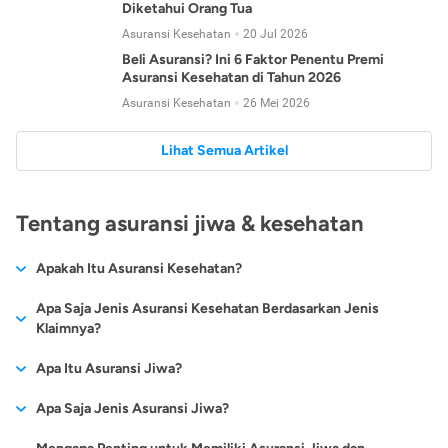
Diketahui Orang Tua
Asuransi Kesehatan
20 Jul 2026
Beli Asuransi? Ini 6 Faktor Penentu Premi
Asuransi Kesehatan di Tahun 2026
Asuransi Kesehatan
26 Mei 2026
Lihat Semua Artikel
Tentang asuransi jiwa & kesehatan
Apakah Itu Asuransi Kesehatan?
Asuransi kesehatan adalah jenis asuransi yang diperuntukkan
Apa Saja Jenis Asuransi Kesehatan Berdasarkan Jenis
untuk memberikan jaminan kesehatan kepada para
Klaimnya?
tertanggungnya jika mengalami sakit atau kecelakaan.
Secara umum, ada 2 jenis asuransi kesehatan yang
Apa Itu Asuransi Jiwa?
Asuransi kesehatan pada umumnya ditawarkan oleh berbagai
dikelompokkan berdasarkan jenis klaimnya:
perusahaan asuransi dengan berbagai pilihan perlindungan
Asuransi jiwa adalah jenis asuransi yang memberikan
Apa Saja Jenis Asuransi Jiwa?
mulai dari jaminan rawat inap di rumah sakit, hingga rawat
Asuransi Kesehatan
Cashless
:
pertanggungan berupa uang santunan atau ganti rugi kepada
jalan.
Proses klaim dilakukan oleh perusahaan asuransi tanpa
Secara umum, berikut jenis-jenis asuransi jiwa yang tersedia di