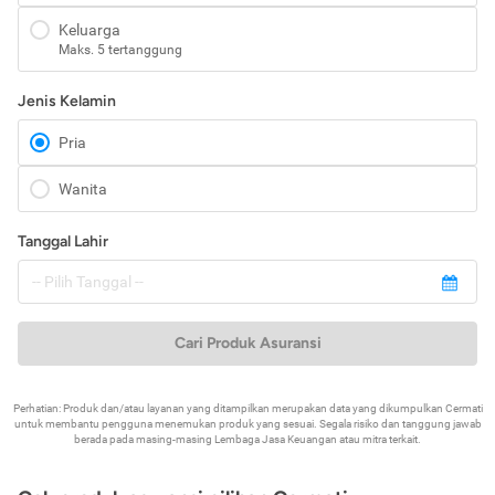
Keluarga
Maks. 5 tertanggung
Jenis Kelamin
Pria
Wanita
Tanggal Lahir
Cari Produk Asuransi
Perhatian: Produk dan/atau layanan yang ditampilkan merupakan data yang dikumpulkan Cermati
untuk membantu pengguna menemukan produk yang sesuai. Segala risiko dan tanggung jawab
berada pada masing-masing Lembaga Jasa Keuangan atau mitra terkait.