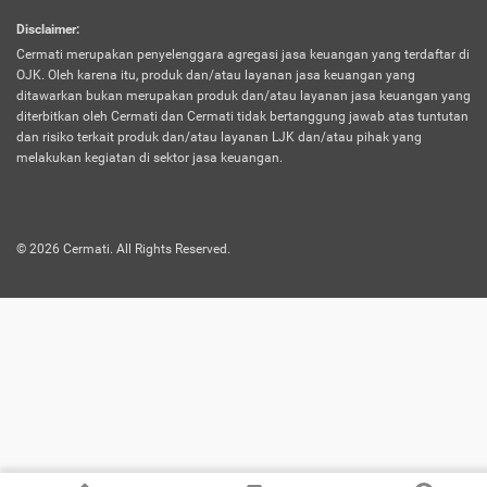
harus terpotong biaya asuransi. Selain itu,
Disclaimer
:
risiko kerugian akibat investasi juga bisa
Cermati merupakan penyelenggara agregasi jasa keuangan yang terdaftar di
turut mempengaruhi saldo asuransi dan
OJK. Oleh karena itu, produk dan/atau layanan jasa keuangan yang
menurunkan manfaatnya.
ditawarkan bukan merupakan produk dan/atau layanan jasa keuangan yang
diterbitkan oleh Cermati dan Cermati tidak bertanggung jawab atas tuntutan
dan risiko terkait produk dan/atau layanan LJK dan/atau pihak yang
Asuransi
Menawarkan manfaat perlindungan yang
melakukan kegiatan di sektor jasa keuangan.
Jiwa
dilengkapi dengan tabungan. Selayaknya
Dwiguna
jenis asuransi yang sebelumnya, produk ini
akan membagi sebagian premi ke rekening
©
2026
Cermati. All Rights Reserved.
tabungan, dan sisanya akan dialokasikan
ke manfaat perlindungan asuransi.
Saat memilih jenis asuransi ini, kamu bisa
merasakan keunggulan berupa
kemudahan dalam mencairkan dana
asuransi sebelum durasi atau masa
asuransinya berakhir. Selain itu, apabila
nasabah masih hidup hingga akhir masa
aktif asuransi, seluruh uang
pertanggungan bisa didapatkan kembali.