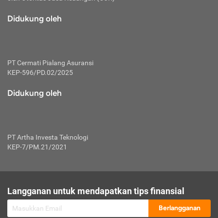
macam risiko dan manfaat investasi.
Didukung oleh
Karena mengombinasikan 2 produk
keuangan sekaligus, premi yang
dibayarkan oleh nasabah akan dibagi
dengan rasio tertentu ke manfaat asuransi
dan investasi sekaligus.
PT Cermati Pialang Asuransi
KEP-596/PD.02/2025
Dengan cara kerja yang lebih lengkap
tersebut, asuransi jenis ini mampu
Didukung oleh
diuangkan kembali saat nasabah tak
pernah melakukan pengajuan klaim
perlindungan. Ketika suatu saat tidak
mampu membayar premi, nasabah juga
PT Artha Investa Teknologi
bisa mengalihkan sebagian dana investasi
KEP-7/PM.21/2021
untuk melunasinya. Tentunya, keuntungan
dari aktivitas investasi bisa sepenuhnya
didapatkan oleh nasabah tanpa harus
repot mengelola modalnya.
Langganan untuk mendapatkan tips finansial
Namun, kekurangannya, manfaat investasi
Berlangganan
tidak bisa dirasakan secara optimal karena