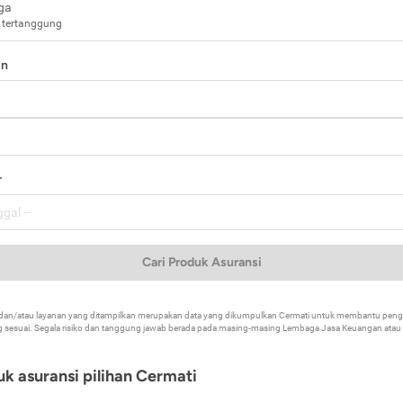
ga
 tertanggung
in
a
r
Cari Produk Asuransi
k dan/atau layanan yang ditampilkan merupakan data yang dikumpulkan Cermati untuk membantu p
 sesuai. Segala risiko dan tanggung jawab berada pada masing-masing Lembaga Jasa Keuangan atau mi
k asuransi pilihan Cermati