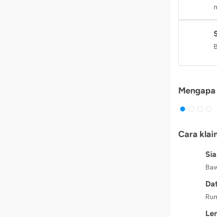
m
B
Mengapa 
Cara klai
Si
Baw
Dat
Rum
Le