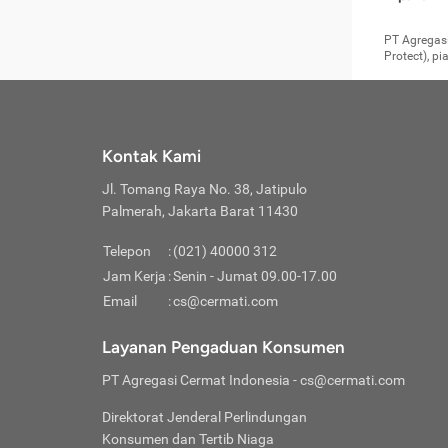
pengga
member
Layanan 
seperti:
persya
apabil
Cermati.
konsultas
PT Agregasi
bisa m
Layana
Asuran
data ata
di era pa
Protect), p
Mendap
Layana
Jiwa
teknologi
tersedia 
Memili
(Obat W
Berjan
pelayanan
dibutu
Layana
Agar keam
atau
T
operasi
labora
perlu dip
Life
rawat 
Inform
Kontak Kami
di ruma
Jangan
Jl. Tomang Raya No. 38, Jatipulo
tindak
Jangan
yang di
Palmerah, Jakarta Barat 11430
Cermati
Layana
passw
Nikmat
Telepon
:
(021) 40000 312
Jaga K
dibutu
Jangan
Jam Kerja
:
Senin - Jumat 09.00-17.00
Anda b
pihak-
Email
:
cs@cermati.com
untuk 
Janga
Indone
Jangan
Layanan Pengaduan Konsumen
apabil
manapu
Menghi
Waspad
PT Agregasi Cermat Indonesia
- cs@cermati.com
Memili
Hati-h
penyak
mengat
Asuran
Direktorat Jenderal Perlindungan
rumah 
terverif
Jiwa
Konsumen dan Tertib Niaga