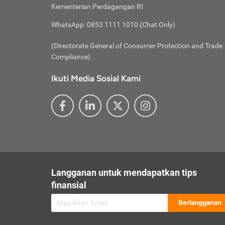
besar t
Inst
Seumu
Kementerian Perdagangan RI
pengel
Face
Hidup
membay
Gunaka
WhatsApp: 0853 1111 1010 (Chat Only)
atau
ditawa
Unduh
Whole
website
(Directorate General of Consumer Protection and Trade
Life
Waspad
Compliance)
Websit
hati-h
Ikuti Media Sosial Kami
mengaks
Perhat
Penyam
lewat a
@ce
@new
@inf
Asuran
Abaika
sebaga
Jiwa
U
Langganan untuk mendapatkan tips
Selalu
Link
Supaya
finansial
Pembar
Berlangganan
lalai 
Anda s