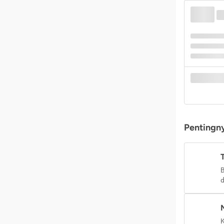
Pentingny
B
d
K