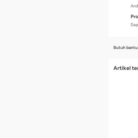
And
Pro
Dap
Butuh bantu
Artikel t