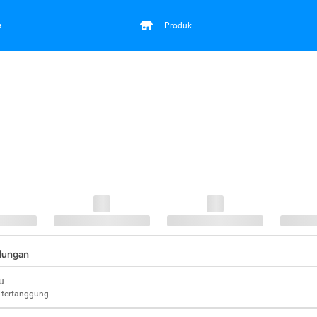
a
Produk
ndungan
u
 tertanggung