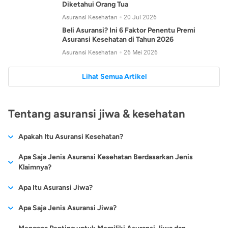
Diketahui Orang Tua
Asuransi Kesehatan
20 Jul 2026
Beli Asuransi? Ini 6 Faktor Penentu Premi
Asuransi Kesehatan di Tahun 2026
Asuransi Kesehatan
26 Mei 2026
Lihat Semua Artikel
Tentang asuransi jiwa & kesehatan
Apakah Itu Asuransi Kesehatan?
Asuransi kesehatan adalah jenis asuransi yang diperuntukkan
Apa Saja Jenis Asuransi Kesehatan Berdasarkan Jenis
untuk memberikan jaminan kesehatan kepada para
Klaimnya?
tertanggungnya jika mengalami sakit atau kecelakaan.
Secara umum, ada 2 jenis asuransi kesehatan yang
Apa Itu Asuransi Jiwa?
Asuransi kesehatan pada umumnya ditawarkan oleh berbagai
dikelompokkan berdasarkan jenis klaimnya:
perusahaan asuransi dengan berbagai pilihan perlindungan
Asuransi jiwa adalah jenis asuransi yang memberikan
Apa Saja Jenis Asuransi Jiwa?
mulai dari jaminan rawat inap di rumah sakit, hingga rawat
Asuransi Kesehatan
Cashless
:
pertanggungan berupa uang santunan atau ganti rugi kepada
jalan.
Proses klaim dilakukan oleh perusahaan asuransi tanpa
Secara umum, berikut jenis-jenis asuransi jiwa yang tersedia di