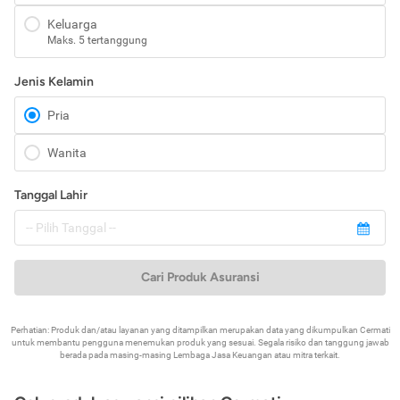
Keluarga
Maks. 5 tertanggung
Jenis Kelamin
Pria
Wanita
Tanggal Lahir
Cari Produk Asuransi
Perhatian: Produk dan/atau layanan yang ditampilkan merupakan data yang dikumpulkan Cermati
untuk membantu pengguna menemukan produk yang sesuai. Segala risiko dan tanggung jawab
berada pada masing-masing Lembaga Jasa Keuangan atau mitra terkait.