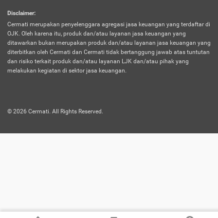
harus terpotong biaya asuransi. Selain itu,
Disclaimer
:
risiko kerugian akibat investasi juga bisa
Cermati merupakan penyelenggara agregasi jasa keuangan yang terdaftar di
turut mempengaruhi saldo asuransi dan
OJK. Oleh karena itu, produk dan/atau layanan jasa keuangan yang
menurunkan manfaatnya.
ditawarkan bukan merupakan produk dan/atau layanan jasa keuangan yang
diterbitkan oleh Cermati dan Cermati tidak bertanggung jawab atas tuntutan
dan risiko terkait produk dan/atau layanan LJK dan/atau pihak yang
Asuransi
Menawarkan manfaat perlindungan yang
melakukan kegiatan di sektor jasa keuangan.
Jiwa
dilengkapi dengan tabungan. Selayaknya
Dwiguna
jenis asuransi yang sebelumnya, produk ini
akan membagi sebagian premi ke rekening
©
2026
Cermati. All Rights Reserved.
tabungan, dan sisanya akan dialokasikan
ke manfaat perlindungan asuransi.
Saat memilih jenis asuransi ini, kamu bisa
merasakan keunggulan berupa
kemudahan dalam mencairkan dana
asuransi sebelum durasi atau masa
asuransinya berakhir. Selain itu, apabila
nasabah masih hidup hingga akhir masa
aktif asuransi, seluruh uang
pertanggungan bisa didapatkan kembali.