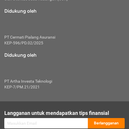
macam risiko dan manfaat investasi.
Didukung oleh
Karena mengombinasikan 2 produk
keuangan sekaligus, premi yang
dibayarkan oleh nasabah akan dibagi
dengan rasio tertentu ke manfaat asuransi
dan investasi sekaligus.
PT Cermati Pialang Asuransi
KEP-596/PD.02/2025
Dengan cara kerja yang lebih lengkap
tersebut, asuransi jenis ini mampu
Didukung oleh
diuangkan kembali saat nasabah tak
pernah melakukan pengajuan klaim
perlindungan. Ketika suatu saat tidak
mampu membayar premi, nasabah juga
PT Artha Investa Teknologi
bisa mengalihkan sebagian dana investasi
KEP-7/PM.21/2021
untuk melunasinya. Tentunya, keuntungan
dari aktivitas investasi bisa sepenuhnya
didapatkan oleh nasabah tanpa harus
repot mengelola modalnya.
Langganan untuk mendapatkan tips finansial
Namun, kekurangannya, manfaat investasi
Berlangganan
tidak bisa dirasakan secara optimal karena