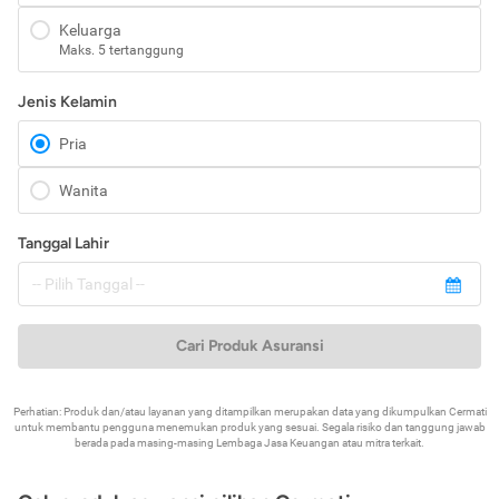
Keluarga
Maks. 5 tertanggung
Jenis Kelamin
Pria
Wanita
Tanggal Lahir
Cari Produk Asuransi
Perhatian: Produk dan/atau layanan yang ditampilkan merupakan data yang dikumpulkan Cermati
untuk membantu pengguna menemukan produk yang sesuai. Segala risiko dan tanggung jawab
berada pada masing-masing Lembaga Jasa Keuangan atau mitra terkait.