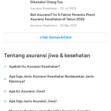
Diketahui Orang Tua
Asuransi Kesehatan
20 Jul 2026
Beli Asuransi? Ini 6 Faktor Penentu Premi
Asuransi Kesehatan di Tahun 2026
Asuransi Kesehatan
26 Mei 2026
Lihat Semua Artikel
Tentang asuransi jiwa & kesehatan
Apakah Itu Asuransi Kesehatan?
Asuransi kesehatan adalah jenis asuransi yang diperuntukkan
Apa Saja Jenis Asuransi Kesehatan Berdasarkan Jenis
untuk memberikan jaminan kesehatan kepada para
Klaimnya?
tertanggungnya jika mengalami sakit atau kecelakaan.
Secara umum, ada 2 jenis asuransi kesehatan yang
Apa Itu Asuransi Jiwa?
Asuransi kesehatan pada umumnya ditawarkan oleh berbagai
dikelompokkan berdasarkan jenis klaimnya:
perusahaan asuransi dengan berbagai pilihan perlindungan
Asuransi jiwa adalah jenis asuransi yang memberikan
Apa Saja Jenis Asuransi Jiwa?
mulai dari jaminan rawat inap di rumah sakit, hingga rawat
Asuransi Kesehatan
Cashless
:
pertanggungan berupa uang santunan atau ganti rugi kepada
jalan.
Proses klaim dilakukan oleh perusahaan asuransi tanpa
Secara umum, berikut jenis-jenis asuransi jiwa yang tersedia di