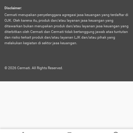
harus terpotong biaya asuransi. Selain itu,
Disclaimer
:
risiko kerugian akibat investasi juga bisa
Cermati merupakan penyelenggara agregasi jasa keuangan yang terdaftar di
turut mempengaruhi saldo asuransi dan
OJK. Oleh karena itu, produk dan/atau layanan jasa keuangan yang
menurunkan manfaatnya.
ditawarkan bukan merupakan produk dan/atau layanan jasa keuangan yang
diterbitkan oleh Cermati dan Cermati tidak bertanggung jawab atas tuntutan
dan risiko terkait produk dan/atau layanan LJK dan/atau pihak yang
Asuransi
Menawarkan manfaat perlindungan yang
melakukan kegiatan di sektor jasa keuangan.
Jiwa
dilengkapi dengan tabungan. Selayaknya
Dwiguna
jenis asuransi yang sebelumnya, produk ini
akan membagi sebagian premi ke rekening
©
2026
Cermati. All Rights Reserved.
tabungan, dan sisanya akan dialokasikan
ke manfaat perlindungan asuransi.
Saat memilih jenis asuransi ini, kamu bisa
merasakan keunggulan berupa
kemudahan dalam mencairkan dana
asuransi sebelum durasi atau masa
asuransinya berakhir. Selain itu, apabila
nasabah masih hidup hingga akhir masa
aktif asuransi, seluruh uang
pertanggungan bisa didapatkan kembali.