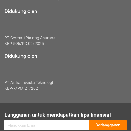
macam risiko dan manfaat investasi.
Didukung oleh
Karena mengombinasikan 2 produk
keuangan sekaligus, premi yang
dibayarkan oleh nasabah akan dibagi
dengan rasio tertentu ke manfaat asuransi
dan investasi sekaligus.
PT Cermati Pialang Asuransi
KEP-596/PD.02/2025
Dengan cara kerja yang lebih lengkap
tersebut, asuransi jenis ini mampu
Didukung oleh
diuangkan kembali saat nasabah tak
pernah melakukan pengajuan klaim
perlindungan. Ketika suatu saat tidak
mampu membayar premi, nasabah juga
PT Artha Investa Teknologi
bisa mengalihkan sebagian dana investasi
KEP-7/PM.21/2021
untuk melunasinya. Tentunya, keuntungan
dari aktivitas investasi bisa sepenuhnya
didapatkan oleh nasabah tanpa harus
repot mengelola modalnya.
Langganan untuk mendapatkan tips finansial
Namun, kekurangannya, manfaat investasi
Berlangganan
tidak bisa dirasakan secara optimal karena