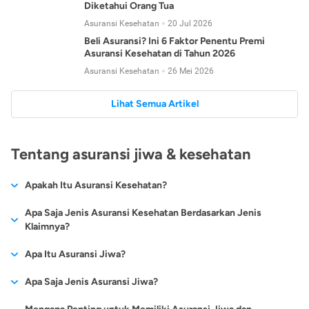
Diketahui Orang Tua
Asuransi Kesehatan
20 Jul 2026
Beli Asuransi? Ini 6 Faktor Penentu Premi
Asuransi Kesehatan di Tahun 2026
Asuransi Kesehatan
26 Mei 2026
Lihat Semua Artikel
Tentang asuransi jiwa & kesehatan
Apakah Itu Asuransi Kesehatan?
Asuransi kesehatan adalah jenis asuransi yang diperuntukkan
Apa Saja Jenis Asuransi Kesehatan Berdasarkan Jenis
untuk memberikan jaminan kesehatan kepada para
Klaimnya?
tertanggungnya jika mengalami sakit atau kecelakaan.
Secara umum, ada 2 jenis asuransi kesehatan yang
Apa Itu Asuransi Jiwa?
Asuransi kesehatan pada umumnya ditawarkan oleh berbagai
dikelompokkan berdasarkan jenis klaimnya:
perusahaan asuransi dengan berbagai pilihan perlindungan
Asuransi jiwa adalah jenis asuransi yang memberikan
Apa Saja Jenis Asuransi Jiwa?
mulai dari jaminan rawat inap di rumah sakit, hingga rawat
Asuransi Kesehatan
Cashless
:
pertanggungan berupa uang santunan atau ganti rugi kepada
jalan.
Proses klaim dilakukan oleh perusahaan asuransi tanpa
Secara umum, berikut jenis-jenis asuransi jiwa yang tersedia di