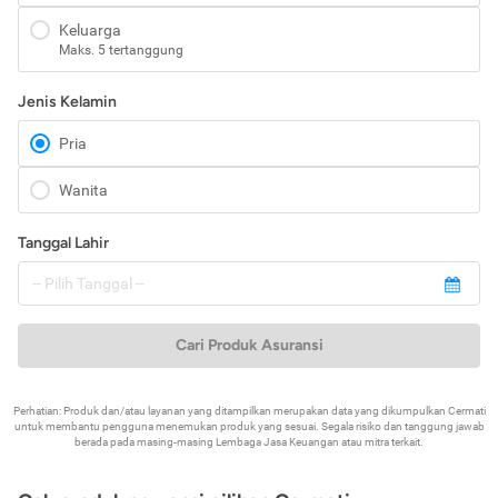
Keluarga
Maks. 5 tertanggung
Jenis Kelamin
Pria
Wanita
Tanggal Lahir
Cari Produk Asuransi
Perhatian: Produk dan/atau layanan yang ditampilkan merupakan data yang dikumpulkan Cermati
untuk membantu pengguna menemukan produk yang sesuai. Segala risiko dan tanggung jawab
berada pada masing-masing Lembaga Jasa Keuangan atau mitra terkait.