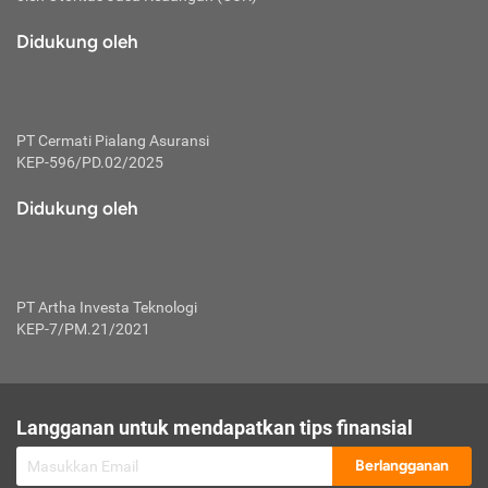
macam risiko dan manfaat investasi.
Didukung oleh
Karena mengombinasikan 2 produk
keuangan sekaligus, premi yang
dibayarkan oleh nasabah akan dibagi
dengan rasio tertentu ke manfaat asuransi
dan investasi sekaligus.
PT Cermati Pialang Asuransi
KEP-596/PD.02/2025
Dengan cara kerja yang lebih lengkap
tersebut, asuransi jenis ini mampu
Didukung oleh
diuangkan kembali saat nasabah tak
pernah melakukan pengajuan klaim
perlindungan. Ketika suatu saat tidak
mampu membayar premi, nasabah juga
PT Artha Investa Teknologi
bisa mengalihkan sebagian dana investasi
KEP-7/PM.21/2021
untuk melunasinya. Tentunya, keuntungan
dari aktivitas investasi bisa sepenuhnya
didapatkan oleh nasabah tanpa harus
repot mengelola modalnya.
Langganan untuk mendapatkan tips finansial
Namun, kekurangannya, manfaat investasi
Berlangganan
tidak bisa dirasakan secara optimal karena