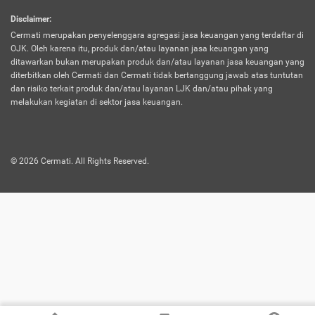
harus terpotong biaya asuransi. Selain itu,
Disclaimer
:
risiko kerugian akibat investasi juga bisa
Cermati merupakan penyelenggara agregasi jasa keuangan yang terdaftar di
turut mempengaruhi saldo asuransi dan
OJK. Oleh karena itu, produk dan/atau layanan jasa keuangan yang
menurunkan manfaatnya.
ditawarkan bukan merupakan produk dan/atau layanan jasa keuangan yang
diterbitkan oleh Cermati dan Cermati tidak bertanggung jawab atas tuntutan
dan risiko terkait produk dan/atau layanan LJK dan/atau pihak yang
Asuransi
Menawarkan manfaat perlindungan yang
melakukan kegiatan di sektor jasa keuangan.
Jiwa
dilengkapi dengan tabungan. Selayaknya
Dwiguna
jenis asuransi yang sebelumnya, produk ini
akan membagi sebagian premi ke rekening
©
2026
Cermati. All Rights Reserved.
tabungan, dan sisanya akan dialokasikan
ke manfaat perlindungan asuransi.
Saat memilih jenis asuransi ini, kamu bisa
merasakan keunggulan berupa
kemudahan dalam mencairkan dana
asuransi sebelum durasi atau masa
asuransinya berakhir. Selain itu, apabila
nasabah masih hidup hingga akhir masa
aktif asuransi, seluruh uang
pertanggungan bisa didapatkan kembali.