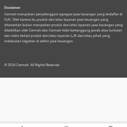
harus terpotong biaya asuransi. Selain itu,
Disclaimer
:
risiko kerugian akibat investasi juga bisa
Cermati merupakan penyelenggara agregasi jasa keuangan yang terdaftar di
turut mempengaruhi saldo asuransi dan
OJK. Oleh karena itu, produk dan/atau layanan jasa keuangan yang
menurunkan manfaatnya.
ditawarkan bukan merupakan produk dan/atau layanan jasa keuangan yang
diterbitkan oleh Cermati dan Cermati tidak bertanggung jawab atas tuntutan
dan risiko terkait produk dan/atau layanan LJK dan/atau pihak yang
Asuransi
Menawarkan manfaat perlindungan yang
melakukan kegiatan di sektor jasa keuangan.
Jiwa
dilengkapi dengan tabungan. Selayaknya
Dwiguna
jenis asuransi yang sebelumnya, produk ini
akan membagi sebagian premi ke rekening
©
2026
Cermati. All Rights Reserved.
tabungan, dan sisanya akan dialokasikan
ke manfaat perlindungan asuransi.
Saat memilih jenis asuransi ini, kamu bisa
merasakan keunggulan berupa
kemudahan dalam mencairkan dana
asuransi sebelum durasi atau masa
asuransinya berakhir. Selain itu, apabila
nasabah masih hidup hingga akhir masa
aktif asuransi, seluruh uang
pertanggungan bisa didapatkan kembali.