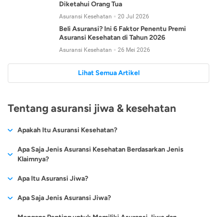
Diketahui Orang Tua
Asuransi Kesehatan
20 Jul 2026
Beli Asuransi? Ini 6 Faktor Penentu Premi
Asuransi Kesehatan di Tahun 2026
Asuransi Kesehatan
26 Mei 2026
Lihat Semua Artikel
Tentang asuransi jiwa & kesehatan
Apakah Itu Asuransi Kesehatan?
Asuransi kesehatan adalah jenis asuransi yang diperuntukkan
Apa Saja Jenis Asuransi Kesehatan Berdasarkan Jenis
untuk memberikan jaminan kesehatan kepada para
Klaimnya?
tertanggungnya jika mengalami sakit atau kecelakaan.
Secara umum, ada 2 jenis asuransi kesehatan yang
Apa Itu Asuransi Jiwa?
Asuransi kesehatan pada umumnya ditawarkan oleh berbagai
dikelompokkan berdasarkan jenis klaimnya:
perusahaan asuransi dengan berbagai pilihan perlindungan
Asuransi jiwa adalah jenis asuransi yang memberikan
Apa Saja Jenis Asuransi Jiwa?
mulai dari jaminan rawat inap di rumah sakit, hingga rawat
Asuransi Kesehatan
Cashless
:
pertanggungan berupa uang santunan atau ganti rugi kepada
jalan.
Proses klaim dilakukan oleh perusahaan asuransi tanpa
Secara umum, berikut jenis-jenis asuransi jiwa yang tersedia di