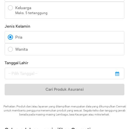
Keluarga
Maks. 5 tertanggung
Jenis Kelamin
Pria
Wanita
Tanggal Lahir
Cari Produk Asuransi
Perhatian: Produk dan/atau layanan yang ditampilkan merupakan data yang dikumpulkan Cermati
untuk membantu pengguna menemukan produk yang sesuai. Segala risiko dan tanggung jawab
berada pada masing-masing Lembaga Jasa Keuangan atau mitra terkait.