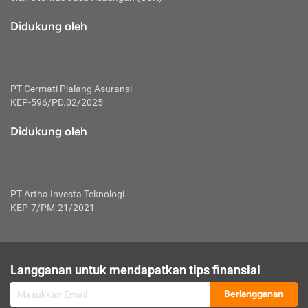
macam risiko dan manfaat investasi.
Didukung oleh
Karena mengombinasikan 2 produk
keuangan sekaligus, premi yang
dibayarkan oleh nasabah akan dibagi
dengan rasio tertentu ke manfaat asuransi
dan investasi sekaligus.
PT Cermati Pialang Asuransi
KEP-596/PD.02/2025
Dengan cara kerja yang lebih lengkap
tersebut, asuransi jenis ini mampu
Didukung oleh
diuangkan kembali saat nasabah tak
pernah melakukan pengajuan klaim
perlindungan. Ketika suatu saat tidak
mampu membayar premi, nasabah juga
PT Artha Investa Teknologi
bisa mengalihkan sebagian dana investasi
KEP-7/PM.21/2021
untuk melunasinya. Tentunya, keuntungan
dari aktivitas investasi bisa sepenuhnya
didapatkan oleh nasabah tanpa harus
repot mengelola modalnya.
Langganan untuk mendapatkan tips finansial
Namun, kekurangannya, manfaat investasi
Berlangganan
tidak bisa dirasakan secara optimal karena