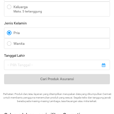
Keluarga
Maks. 5 tertanggung
Jenis Kelamin
Pria
Wanita
Tanggal Lahir
Cari Produk Asuransi
Perhatian: Produk dan/atau layanan yang ditampilkan merupakan data yang dikumpulkan Cermati
untuk membantu pengguna menemukan produk yang sesuai. Segala risiko dan tanggung jawab
berada pada masing-masing Lembaga Jasa Keuangan atau mitra terkait.