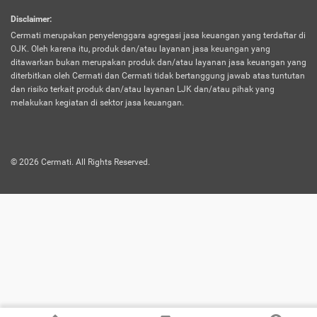
harus terpotong biaya asuransi. Selain itu,
Disclaimer
:
risiko kerugian akibat investasi juga bisa
Cermati merupakan penyelenggara agregasi jasa keuangan yang terdaftar di
turut mempengaruhi saldo asuransi dan
OJK. Oleh karena itu, produk dan/atau layanan jasa keuangan yang
menurunkan manfaatnya.
ditawarkan bukan merupakan produk dan/atau layanan jasa keuangan yang
diterbitkan oleh Cermati dan Cermati tidak bertanggung jawab atas tuntutan
dan risiko terkait produk dan/atau layanan LJK dan/atau pihak yang
Asuransi
Menawarkan manfaat perlindungan yang
melakukan kegiatan di sektor jasa keuangan.
Jiwa
dilengkapi dengan tabungan. Selayaknya
Dwiguna
jenis asuransi yang sebelumnya, produk ini
akan membagi sebagian premi ke rekening
©
2026
Cermati. All Rights Reserved.
tabungan, dan sisanya akan dialokasikan
ke manfaat perlindungan asuransi.
Saat memilih jenis asuransi ini, kamu bisa
merasakan keunggulan berupa
kemudahan dalam mencairkan dana
asuransi sebelum durasi atau masa
asuransinya berakhir. Selain itu, apabila
nasabah masih hidup hingga akhir masa
aktif asuransi, seluruh uang
pertanggungan bisa didapatkan kembali.