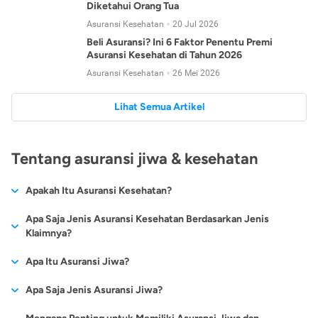
Diketahui Orang Tua
Asuransi Kesehatan
20 Jul 2026
Beli Asuransi? Ini 6 Faktor Penentu Premi
Asuransi Kesehatan di Tahun 2026
Asuransi Kesehatan
26 Mei 2026
Lihat Semua Artikel
Tentang asuransi jiwa & kesehatan
Apakah Itu Asuransi Kesehatan?
Asuransi kesehatan adalah jenis asuransi yang diperuntukkan
Apa Saja Jenis Asuransi Kesehatan Berdasarkan Jenis
untuk memberikan jaminan kesehatan kepada para
Klaimnya?
tertanggungnya jika mengalami sakit atau kecelakaan.
Secara umum, ada 2 jenis asuransi kesehatan yang
Apa Itu Asuransi Jiwa?
Asuransi kesehatan pada umumnya ditawarkan oleh berbagai
dikelompokkan berdasarkan jenis klaimnya:
perusahaan asuransi dengan berbagai pilihan perlindungan
Asuransi jiwa adalah jenis asuransi yang memberikan
Apa Saja Jenis Asuransi Jiwa?
mulai dari jaminan rawat inap di rumah sakit, hingga rawat
Asuransi Kesehatan
Cashless
:
pertanggungan berupa uang santunan atau ganti rugi kepada
jalan.
Proses klaim dilakukan oleh perusahaan asuransi tanpa
Secara umum, berikut jenis-jenis asuransi jiwa yang tersedia di