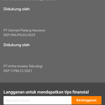
macam risiko dan manfaat investasi.
Didukung oleh
Karena mengombinasikan 2 produk
keuangan sekaligus, premi yang
dibayarkan oleh nasabah akan dibagi
dengan rasio tertentu ke manfaat asuransi
dan investasi sekaligus.
PT Cermati Pialang Asuransi
KEP-596/PD.02/2025
Dengan cara kerja yang lebih lengkap
tersebut, asuransi jenis ini mampu
Didukung oleh
diuangkan kembali saat nasabah tak
pernah melakukan pengajuan klaim
perlindungan. Ketika suatu saat tidak
mampu membayar premi, nasabah juga
PT Artha Investa Teknologi
bisa mengalihkan sebagian dana investasi
KEP-7/PM.21/2021
untuk melunasinya. Tentunya, keuntungan
dari aktivitas investasi bisa sepenuhnya
didapatkan oleh nasabah tanpa harus
repot mengelola modalnya.
Langganan untuk mendapatkan tips finansial
Namun, kekurangannya, manfaat investasi
Berlangganan
tidak bisa dirasakan secara optimal karena