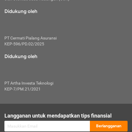
macam risiko dan manfaat investasi.
Didukung oleh
Karena mengombinasikan 2 produk
keuangan sekaligus, premi yang
dibayarkan oleh nasabah akan dibagi
dengan rasio tertentu ke manfaat asuransi
dan investasi sekaligus.
PT Cermati Pialang Asuransi
KEP-596/PD.02/2025
Dengan cara kerja yang lebih lengkap
tersebut, asuransi jenis ini mampu
Didukung oleh
diuangkan kembali saat nasabah tak
pernah melakukan pengajuan klaim
perlindungan. Ketika suatu saat tidak
mampu membayar premi, nasabah juga
PT Artha Investa Teknologi
bisa mengalihkan sebagian dana investasi
KEP-7/PM.21/2021
untuk melunasinya. Tentunya, keuntungan
dari aktivitas investasi bisa sepenuhnya
didapatkan oleh nasabah tanpa harus
repot mengelola modalnya.
Langganan untuk mendapatkan tips finansial
Namun, kekurangannya, manfaat investasi
Berlangganan
tidak bisa dirasakan secara optimal karena