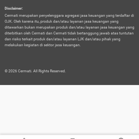
harus terpotong biaya asuransi. Selain itu,
Disclaimer
:
risiko kerugian akibat investasi juga bisa
Cermati merupakan penyelenggara agregasi jasa keuangan yang terdaftar di
turut mempengaruhi saldo asuransi dan
OJK. Oleh karena itu, produk dan/atau layanan jasa keuangan yang
menurunkan manfaatnya.
ditawarkan bukan merupakan produk dan/atau layanan jasa keuangan yang
diterbitkan oleh Cermati dan Cermati tidak bertanggung jawab atas tuntutan
dan risiko terkait produk dan/atau layanan LJK dan/atau pihak yang
Asuransi
Menawarkan manfaat perlindungan yang
melakukan kegiatan di sektor jasa keuangan.
Jiwa
dilengkapi dengan tabungan. Selayaknya
Dwiguna
jenis asuransi yang sebelumnya, produk ini
akan membagi sebagian premi ke rekening
©
2026
Cermati. All Rights Reserved.
tabungan, dan sisanya akan dialokasikan
ke manfaat perlindungan asuransi.
Saat memilih jenis asuransi ini, kamu bisa
merasakan keunggulan berupa
kemudahan dalam mencairkan dana
asuransi sebelum durasi atau masa
asuransinya berakhir. Selain itu, apabila
nasabah masih hidup hingga akhir masa
aktif asuransi, seluruh uang
pertanggungan bisa didapatkan kembali.