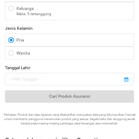
Keluarga
Maks. 5 tertanggung
Jenis Kelamin
Pria
Wanita
Tanggal Lahir
Cari Produk Asuransi
Perhatian: Produk dan/atau layanan yang ditampilkan merupakan data yang dikumpulkan Cermati
untuk membantu pengguna menemukan produk yang sesuai. Segala risiko dan tanggung jawab
berada pada masing-masing Lembaga Jasa Keuangan atau mitra terkait.