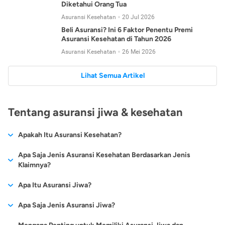
Diketahui Orang Tua
Asuransi Kesehatan
20 Jul 2026
Beli Asuransi? Ini 6 Faktor Penentu Premi
Asuransi Kesehatan di Tahun 2026
Asuransi Kesehatan
26 Mei 2026
Lihat Semua Artikel
Tentang asuransi jiwa & kesehatan
Apakah Itu Asuransi Kesehatan?
Asuransi kesehatan adalah jenis asuransi yang diperuntukkan
Apa Saja Jenis Asuransi Kesehatan Berdasarkan Jenis
untuk memberikan jaminan kesehatan kepada para
Klaimnya?
tertanggungnya jika mengalami sakit atau kecelakaan.
Secara umum, ada 2 jenis asuransi kesehatan yang
Apa Itu Asuransi Jiwa?
Asuransi kesehatan pada umumnya ditawarkan oleh berbagai
dikelompokkan berdasarkan jenis klaimnya:
perusahaan asuransi dengan berbagai pilihan perlindungan
Asuransi jiwa adalah jenis asuransi yang memberikan
Apa Saja Jenis Asuransi Jiwa?
mulai dari jaminan rawat inap di rumah sakit, hingga rawat
Asuransi Kesehatan
Cashless
:
pertanggungan berupa uang santunan atau ganti rugi kepada
jalan.
Proses klaim dilakukan oleh perusahaan asuransi tanpa
Secara umum, berikut jenis-jenis asuransi jiwa yang tersedia di