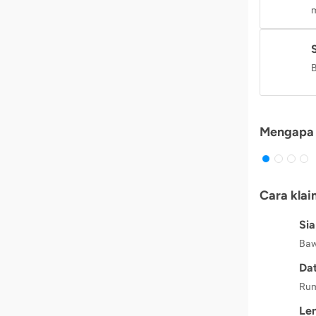
m
B
Mengapa 
Cara klai
Si
Baw
Dat
Rum
Le