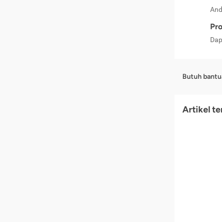
And
Pro
Dap
Butuh bantu
Artikel t