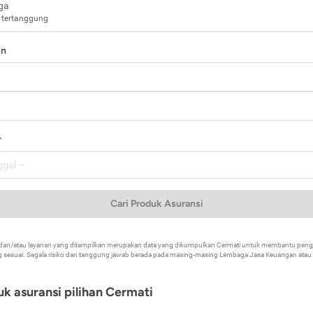
ga
 tertanggung
in
a
r
Cari Produk Asuransi
k dan/atau layanan yang ditampilkan merupakan data yang dikumpulkan Cermati untuk membantu p
 sesuai. Segala risiko dan tanggung jawab berada pada masing-masing Lembaga Jasa Keuangan atau mi
k asuransi pilihan Cermati