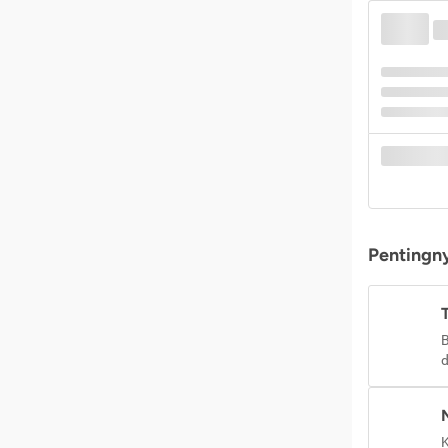
Pentingny
B
d
K