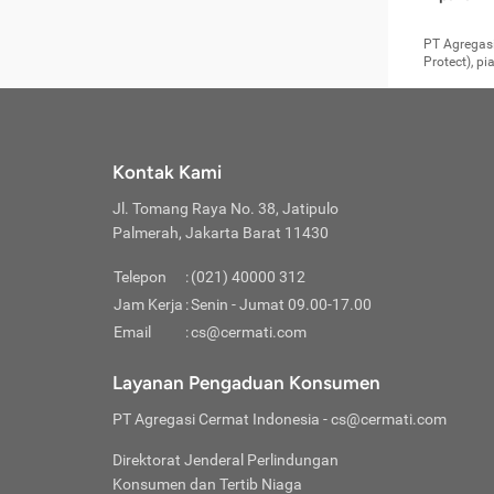
pengga
member
Layanan 
seperti:
persya
apabil
Cermati.
konsultas
PT Agregasi
bisa m
Layana
Asuran
data ata
di era pa
Protect), p
Mendap
Layana
Jiwa
teknologi
tersedia 
Memili
(Obat W
Berjan
pelayanan
dibutu
Layana
Agar keam
atau
T
operasi
labora
perlu dip
Life
rawat 
Inform
Kontak Kami
di ruma
Jangan
Jl. Tomang Raya No. 38, Jatipulo
tindak
Jangan
yang di
Palmerah, Jakarta Barat 11430
Cermati
Layana
passw
Nikmat
Telepon
:
(021) 40000 312
Jaga K
dibutu
Jangan
Jam Kerja
:
Senin - Jumat 09.00-17.00
Anda b
pihak-
Email
:
cs@cermati.com
untuk 
Janga
Indone
Jangan
Layanan Pengaduan Konsumen
apabil
manapu
Menghi
Waspad
PT Agregasi Cermat Indonesia
- cs@cermati.com
Memili
Hati-h
penyak
mengat
Asuran
Direktorat Jenderal Perlindungan
rumah 
terverif
Jiwa
Konsumen dan Tertib Niaga