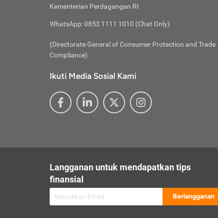
besar t
Inst
Seumu
Kementerian Perdagangan RI
pengel
Face
Hidup
membay
Gunaka
WhatsApp: 0853 1111 1010 (Chat Only)
atau
ditawa
Unduh
Whole
website
(Directorate General of Consumer Protection and Trade
Life
Waspad
Compliance)
Websit
hati-h
Ikuti Media Sosial Kami
mengaks
Perhat
Penyam
lewat a
@ce
@new
@inf
Asuran
Abaika
sebaga
Jiwa
U
Langganan untuk mendapatkan tips
Selalu
Link
Supaya
finansial
Pembar
Berlangganan
lalai 
Anda s