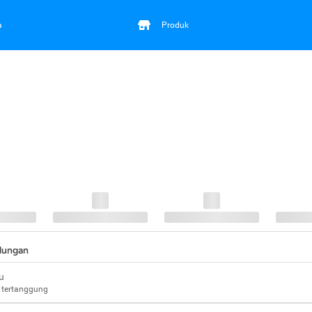
a
Produk
ndungan
u
 tertanggung