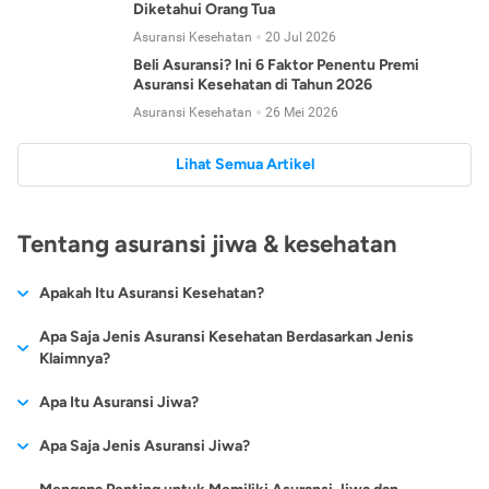
Diketahui Orang Tua
Asuransi Kesehatan
20 Jul 2026
Beli Asuransi? Ini 6 Faktor Penentu Premi
Asuransi Kesehatan di Tahun 2026
Asuransi Kesehatan
26 Mei 2026
Lihat Semua Artikel
Tentang asuransi jiwa & kesehatan
Apakah Itu Asuransi Kesehatan?
Asuransi kesehatan adalah jenis asuransi yang diperuntukkan
Apa Saja Jenis Asuransi Kesehatan Berdasarkan Jenis
untuk memberikan jaminan kesehatan kepada para
Klaimnya?
tertanggungnya jika mengalami sakit atau kecelakaan.
Secara umum, ada 2 jenis asuransi kesehatan yang
Apa Itu Asuransi Jiwa?
Asuransi kesehatan pada umumnya ditawarkan oleh berbagai
dikelompokkan berdasarkan jenis klaimnya:
perusahaan asuransi dengan berbagai pilihan perlindungan
Asuransi jiwa adalah jenis asuransi yang memberikan
Apa Saja Jenis Asuransi Jiwa?
mulai dari jaminan rawat inap di rumah sakit, hingga rawat
Asuransi Kesehatan
Cashless
:
pertanggungan berupa uang santunan atau ganti rugi kepada
jalan.
Proses klaim dilakukan oleh perusahaan asuransi tanpa
Secara umum, berikut jenis-jenis asuransi jiwa yang tersedia di