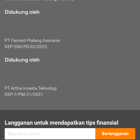
macam risiko dan manfaat investasi.
Didukung oleh
Karena mengombinasikan 2 produk
keuangan sekaligus, premi yang
dibayarkan oleh nasabah akan dibagi
dengan rasio tertentu ke manfaat asuransi
dan investasi sekaligus.
PT Cermati Pialang Asuransi
KEP-596/PD.02/2025
Dengan cara kerja yang lebih lengkap
tersebut, asuransi jenis ini mampu
Didukung oleh
diuangkan kembali saat nasabah tak
pernah melakukan pengajuan klaim
perlindungan. Ketika suatu saat tidak
mampu membayar premi, nasabah juga
PT Artha Investa Teknologi
bisa mengalihkan sebagian dana investasi
KEP-7/PM.21/2021
untuk melunasinya. Tentunya, keuntungan
dari aktivitas investasi bisa sepenuhnya
didapatkan oleh nasabah tanpa harus
repot mengelola modalnya.
Langganan untuk mendapatkan tips finansial
Namun, kekurangannya, manfaat investasi
Berlangganan
tidak bisa dirasakan secara optimal karena