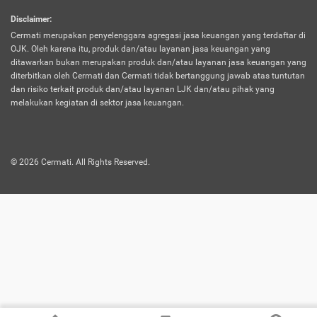
harus terpotong biaya asuransi. Selain itu,
Disclaimer
:
risiko kerugian akibat investasi juga bisa
Cermati merupakan penyelenggara agregasi jasa keuangan yang terdaftar di
turut mempengaruhi saldo asuransi dan
OJK. Oleh karena itu, produk dan/atau layanan jasa keuangan yang
menurunkan manfaatnya.
ditawarkan bukan merupakan produk dan/atau layanan jasa keuangan yang
diterbitkan oleh Cermati dan Cermati tidak bertanggung jawab atas tuntutan
dan risiko terkait produk dan/atau layanan LJK dan/atau pihak yang
Asuransi
Menawarkan manfaat perlindungan yang
melakukan kegiatan di sektor jasa keuangan.
Jiwa
dilengkapi dengan tabungan. Selayaknya
Dwiguna
jenis asuransi yang sebelumnya, produk ini
akan membagi sebagian premi ke rekening
©
2026
Cermati. All Rights Reserved.
tabungan, dan sisanya akan dialokasikan
ke manfaat perlindungan asuransi.
Saat memilih jenis asuransi ini, kamu bisa
merasakan keunggulan berupa
kemudahan dalam mencairkan dana
asuransi sebelum durasi atau masa
asuransinya berakhir. Selain itu, apabila
nasabah masih hidup hingga akhir masa
aktif asuransi, seluruh uang
pertanggungan bisa didapatkan kembali.