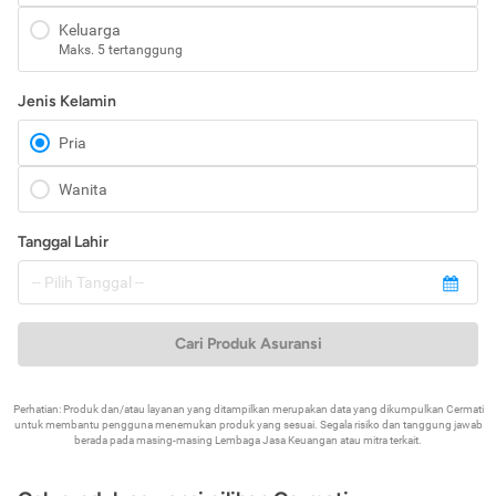
Keluarga
Maks. 5 tertanggung
Jenis Kelamin
Pria
Wanita
Tanggal Lahir
Cari Produk Asuransi
Perhatian: Produk dan/atau layanan yang ditampilkan merupakan data yang dikumpulkan Cermati
untuk membantu pengguna menemukan produk yang sesuai. Segala risiko dan tanggung jawab
berada pada masing-masing Lembaga Jasa Keuangan atau mitra terkait.