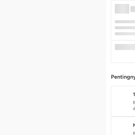
Pentingny
B
d
K