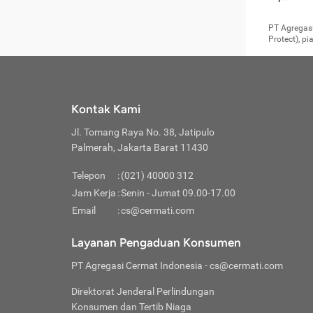
pengga
member
Layanan 
seperti:
persya
apabil
Cermati.
konsultas
PT Agregasi
bisa m
Layana
Asuran
data ata
di era pa
Protect), p
Mendap
Layana
Jiwa
teknologi
tersedia 
Memili
(Obat W
Berjan
pelayanan
dibutu
Layana
Agar keam
atau
T
operasi
labora
perlu dip
Life
rawat 
Inform
Kontak Kami
di ruma
Jangan
Jl. Tomang Raya No. 38, Jatipulo
tindak
Jangan
yang di
Palmerah, Jakarta Barat 11430
Cermati
Layana
passw
Nikmat
Telepon
:
(021) 40000 312
Jaga K
dibutu
Jangan
Jam Kerja
:
Senin - Jumat 09.00-17.00
Anda b
pihak-
Email
:
cs@cermati.com
untuk 
Janga
Indone
Jangan
Layanan Pengaduan Konsumen
apabil
manapu
Menghi
Waspad
PT Agregasi Cermat Indonesia
- cs@cermati.com
Memili
Hati-h
penyak
mengat
Asuran
Direktorat Jenderal Perlindungan
rumah 
terverif
Jiwa
Konsumen dan Tertib Niaga