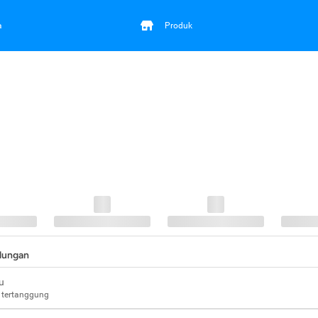
a
Produk
ndungan
u
 tertanggung