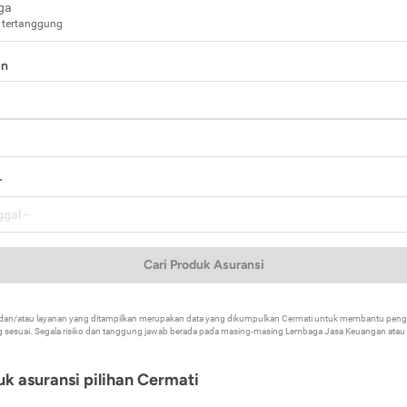
ga
 tertanggung
in
a
r
Cari Produk Asuransi
k dan/atau layanan yang ditampilkan merupakan data yang dikumpulkan Cermati untuk membantu p
 sesuai. Segala risiko dan tanggung jawab berada pada masing-masing Lembaga Jasa Keuangan atau mi
k asuransi pilihan Cermati