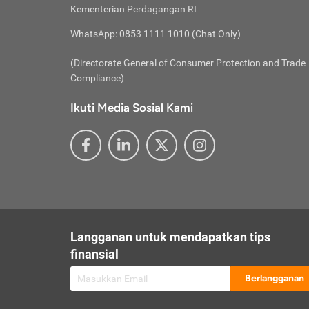
besar t
Inst
Seumu
Kementerian Perdagangan RI
pengel
Face
Hidup
membay
Gunaka
WhatsApp: 0853 1111 1010 (Chat Only)
atau
ditawa
Unduh
Whole
website
(Directorate General of Consumer Protection and Trade
Life
Waspad
Compliance)
Websit
hati-h
Ikuti Media Sosial Kami
mengaks
Perhat
Penyam
lewat a
@ce
@new
@inf
Asuran
Abaika
sebaga
Jiwa
U
Langganan untuk mendapatkan tips
Selalu
Link
Supaya
finansial
Pembar
Berlangganan
lalai 
Anda s