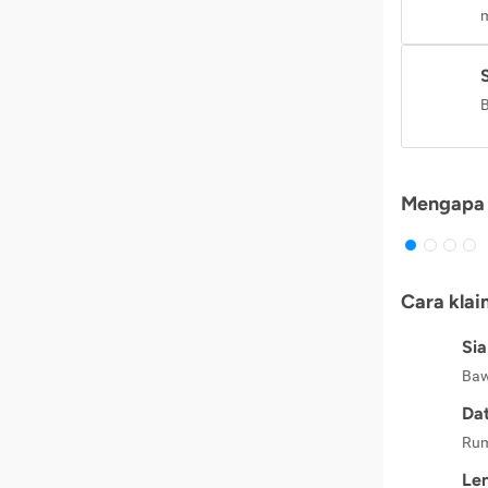
m
B
Mengapa 
Cara klai
Si
Baw
Dat
Rum
Le