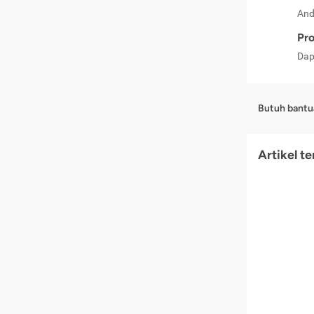
And
Pro
Dap
Butuh bantu
Artikel t