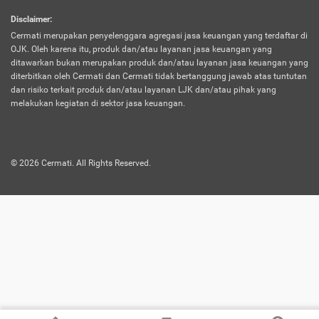
harus terpotong biaya asuransi. Selain itu,
Disclaimer
:
risiko kerugian akibat investasi juga bisa
Cermati merupakan penyelenggara agregasi jasa keuangan yang terdaftar di
turut mempengaruhi saldo asuransi dan
OJK. Oleh karena itu, produk dan/atau layanan jasa keuangan yang
menurunkan manfaatnya.
ditawarkan bukan merupakan produk dan/atau layanan jasa keuangan yang
diterbitkan oleh Cermati dan Cermati tidak bertanggung jawab atas tuntutan
dan risiko terkait produk dan/atau layanan LJK dan/atau pihak yang
Asuransi
Menawarkan manfaat perlindungan yang
melakukan kegiatan di sektor jasa keuangan.
Jiwa
dilengkapi dengan tabungan. Selayaknya
Dwiguna
jenis asuransi yang sebelumnya, produk ini
akan membagi sebagian premi ke rekening
©
2026
Cermati. All Rights Reserved.
tabungan, dan sisanya akan dialokasikan
ke manfaat perlindungan asuransi.
Saat memilih jenis asuransi ini, kamu bisa
merasakan keunggulan berupa
kemudahan dalam mencairkan dana
asuransi sebelum durasi atau masa
asuransinya berakhir. Selain itu, apabila
nasabah masih hidup hingga akhir masa
aktif asuransi, seluruh uang
pertanggungan bisa didapatkan kembali.