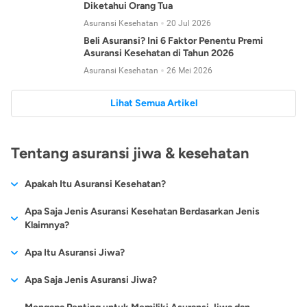
Diketahui Orang Tua
Asuransi Kesehatan
20 Jul 2026
Beli Asuransi? Ini 6 Faktor Penentu Premi
Asuransi Kesehatan di Tahun 2026
Asuransi Kesehatan
26 Mei 2026
Lihat Semua Artikel
Tentang asuransi jiwa & kesehatan
Apakah Itu Asuransi Kesehatan?
Asuransi kesehatan adalah jenis asuransi yang diperuntukkan
Apa Saja Jenis Asuransi Kesehatan Berdasarkan Jenis
untuk memberikan jaminan kesehatan kepada para
Klaimnya?
tertanggungnya jika mengalami sakit atau kecelakaan.
Secara umum, ada 2 jenis asuransi kesehatan yang
Apa Itu Asuransi Jiwa?
Asuransi kesehatan pada umumnya ditawarkan oleh berbagai
dikelompokkan berdasarkan jenis klaimnya:
perusahaan asuransi dengan berbagai pilihan perlindungan
Asuransi jiwa adalah jenis asuransi yang memberikan
Apa Saja Jenis Asuransi Jiwa?
mulai dari jaminan rawat inap di rumah sakit, hingga rawat
Asuransi Kesehatan
Cashless
:
pertanggungan berupa uang santunan atau ganti rugi kepada
jalan.
Proses klaim dilakukan oleh perusahaan asuransi tanpa
Secara umum, berikut jenis-jenis asuransi jiwa yang tersedia di