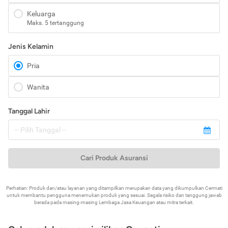
Keluarga
Maks. 5 tertanggung
Jenis Kelamin
Pria
Wanita
Tanggal Lahir
Cari Produk Asuransi
Perhatian: Produk dan/atau layanan yang ditampilkan merupakan data yang dikumpulkan Cermati
untuk membantu pengguna menemukan produk yang sesuai. Segala risiko dan tanggung jawab
berada pada masing-masing Lembaga Jasa Keuangan atau mitra terkait.