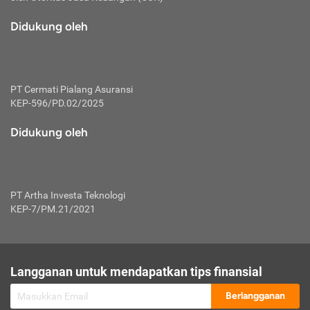
macam risiko dan manfaat investasi.
Didukung oleh
Karena mengombinasikan 2 produk
keuangan sekaligus, premi yang
dibayarkan oleh nasabah akan dibagi
dengan rasio tertentu ke manfaat asuransi
dan investasi sekaligus.
PT Cermati Pialang Asuransi
KEP-596/PD.02/2025
Dengan cara kerja yang lebih lengkap
tersebut, asuransi jenis ini mampu
Didukung oleh
diuangkan kembali saat nasabah tak
pernah melakukan pengajuan klaim
perlindungan. Ketika suatu saat tidak
mampu membayar premi, nasabah juga
PT Artha Investa Teknologi
bisa mengalihkan sebagian dana investasi
KEP-7/PM.21/2021
untuk melunasinya. Tentunya, keuntungan
dari aktivitas investasi bisa sepenuhnya
didapatkan oleh nasabah tanpa harus
repot mengelola modalnya.
Langganan untuk mendapatkan tips finansial
Namun, kekurangannya, manfaat investasi
Berlangganan
tidak bisa dirasakan secara optimal karena