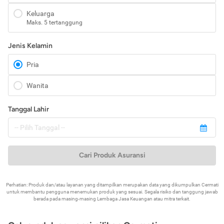
Keluarga
Maks. 5 tertanggung
Jenis Kelamin
Pria
Wanita
Tanggal Lahir
Cari Produk Asuransi
Perhatian: Produk dan/atau layanan yang ditampilkan merupakan data yang dikumpulkan Cermati
untuk membantu pengguna menemukan produk yang sesuai. Segala risiko dan tanggung jawab
berada pada masing-masing Lembaga Jasa Keuangan atau mitra terkait.