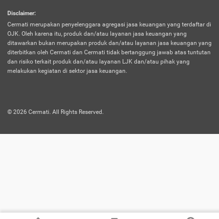
harus terpotong biaya asuransi. Selain itu,
Disclaimer
:
risiko kerugian akibat investasi juga bisa
Cermati merupakan penyelenggara agregasi jasa keuangan yang terdaftar di
turut mempengaruhi saldo asuransi dan
OJK. Oleh karena itu, produk dan/atau layanan jasa keuangan yang
menurunkan manfaatnya.
ditawarkan bukan merupakan produk dan/atau layanan jasa keuangan yang
diterbitkan oleh Cermati dan Cermati tidak bertanggung jawab atas tuntutan
dan risiko terkait produk dan/atau layanan LJK dan/atau pihak yang
Asuransi
Menawarkan manfaat perlindungan yang
melakukan kegiatan di sektor jasa keuangan.
Jiwa
dilengkapi dengan tabungan. Selayaknya
Dwiguna
jenis asuransi yang sebelumnya, produk ini
akan membagi sebagian premi ke rekening
©
2026
Cermati. All Rights Reserved.
tabungan, dan sisanya akan dialokasikan
ke manfaat perlindungan asuransi.
Saat memilih jenis asuransi ini, kamu bisa
merasakan keunggulan berupa
kemudahan dalam mencairkan dana
asuransi sebelum durasi atau masa
asuransinya berakhir. Selain itu, apabila
nasabah masih hidup hingga akhir masa
aktif asuransi, seluruh uang
pertanggungan bisa didapatkan kembali.