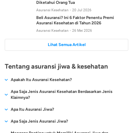
Diketahui Orang Tua
Asuransi Kesehatan
20 Jul 2026
Beli Asuransi? Ini 6 Faktor Penentu Premi
Asuransi Kesehatan di Tahun 2026
Asuransi Kesehatan
26 Mei 2026
Lihat Semua Artikel
Tentang asuransi jiwa & kesehatan
Apakah Itu Asuransi Kesehatan?
Asuransi kesehatan adalah jenis asuransi yang diperuntukkan
Apa Saja Jenis Asuransi Kesehatan Berdasarkan Jenis
untuk memberikan jaminan kesehatan kepada para
Klaimnya?
tertanggungnya jika mengalami sakit atau kecelakaan.
Secara umum, ada 2 jenis asuransi kesehatan yang
Apa Itu Asuransi Jiwa?
Asuransi kesehatan pada umumnya ditawarkan oleh berbagai
dikelompokkan berdasarkan jenis klaimnya:
perusahaan asuransi dengan berbagai pilihan perlindungan
Asuransi jiwa adalah jenis asuransi yang memberikan
Apa Saja Jenis Asuransi Jiwa?
mulai dari jaminan rawat inap di rumah sakit, hingga rawat
Asuransi Kesehatan
Cashless
:
pertanggungan berupa uang santunan atau ganti rugi kepada
jalan.
Proses klaim dilakukan oleh perusahaan asuransi tanpa
Secara umum, berikut jenis-jenis asuransi jiwa yang tersedia di