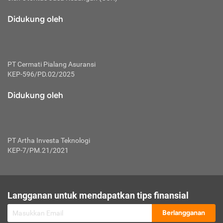
macam risiko dan manfaat investasi.
Didukung oleh
Karena mengombinasikan 2 produk
keuangan sekaligus, premi yang
dibayarkan oleh nasabah akan dibagi
dengan rasio tertentu ke manfaat asuransi
dan investasi sekaligus.
PT Cermati Pialang Asuransi
KEP-596/PD.02/2025
Dengan cara kerja yang lebih lengkap
tersebut, asuransi jenis ini mampu
Didukung oleh
diuangkan kembali saat nasabah tak
pernah melakukan pengajuan klaim
perlindungan. Ketika suatu saat tidak
mampu membayar premi, nasabah juga
PT Artha Investa Teknologi
bisa mengalihkan sebagian dana investasi
KEP-7/PM.21/2021
untuk melunasinya. Tentunya, keuntungan
dari aktivitas investasi bisa sepenuhnya
didapatkan oleh nasabah tanpa harus
repot mengelola modalnya.
Langganan untuk mendapatkan tips finansial
Namun, kekurangannya, manfaat investasi
Berlangganan
tidak bisa dirasakan secara optimal karena