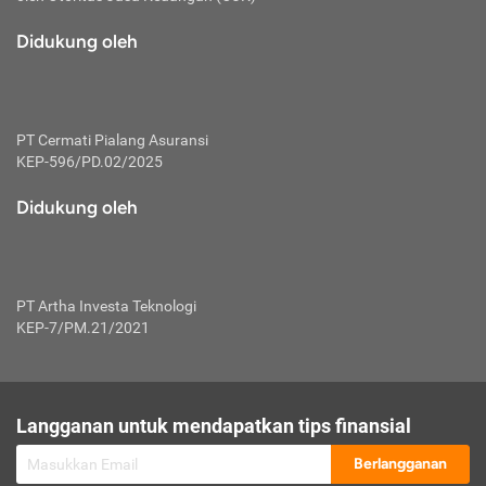
macam risiko dan manfaat investasi.
Didukung oleh
Karena mengombinasikan 2 produk
keuangan sekaligus, premi yang
dibayarkan oleh nasabah akan dibagi
dengan rasio tertentu ke manfaat asuransi
dan investasi sekaligus.
PT Cermati Pialang Asuransi
KEP-596/PD.02/2025
Dengan cara kerja yang lebih lengkap
tersebut, asuransi jenis ini mampu
Didukung oleh
diuangkan kembali saat nasabah tak
pernah melakukan pengajuan klaim
perlindungan. Ketika suatu saat tidak
mampu membayar premi, nasabah juga
PT Artha Investa Teknologi
bisa mengalihkan sebagian dana investasi
KEP-7/PM.21/2021
untuk melunasinya. Tentunya, keuntungan
dari aktivitas investasi bisa sepenuhnya
didapatkan oleh nasabah tanpa harus
repot mengelola modalnya.
Langganan untuk mendapatkan tips finansial
Namun, kekurangannya, manfaat investasi
Berlangganan
tidak bisa dirasakan secara optimal karena