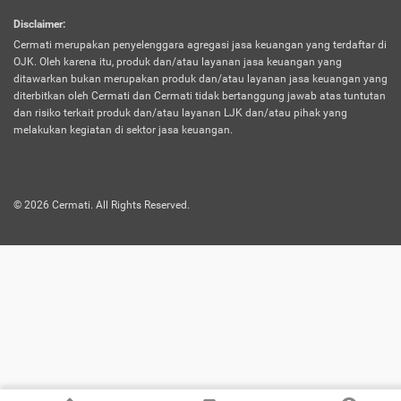
harus terpotong biaya asuransi. Selain itu,
Disclaimer
:
risiko kerugian akibat investasi juga bisa
Cermati merupakan penyelenggara agregasi jasa keuangan yang terdaftar di
turut mempengaruhi saldo asuransi dan
OJK. Oleh karena itu, produk dan/atau layanan jasa keuangan yang
menurunkan manfaatnya.
ditawarkan bukan merupakan produk dan/atau layanan jasa keuangan yang
diterbitkan oleh Cermati dan Cermati tidak bertanggung jawab atas tuntutan
dan risiko terkait produk dan/atau layanan LJK dan/atau pihak yang
Asuransi
Menawarkan manfaat perlindungan yang
melakukan kegiatan di sektor jasa keuangan.
Jiwa
dilengkapi dengan tabungan. Selayaknya
Dwiguna
jenis asuransi yang sebelumnya, produk ini
akan membagi sebagian premi ke rekening
©
2026
Cermati. All Rights Reserved.
tabungan, dan sisanya akan dialokasikan
ke manfaat perlindungan asuransi.
Saat memilih jenis asuransi ini, kamu bisa
merasakan keunggulan berupa
kemudahan dalam mencairkan dana
asuransi sebelum durasi atau masa
asuransinya berakhir. Selain itu, apabila
nasabah masih hidup hingga akhir masa
aktif asuransi, seluruh uang
pertanggungan bisa didapatkan kembali.