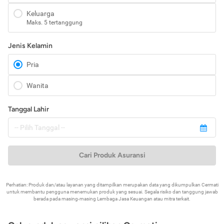
Keluarga
Maks. 5 tertanggung
Jenis Kelamin
Pria
Wanita
Tanggal Lahir
Cari Produk Asuransi
Perhatian: Produk dan/atau layanan yang ditampilkan merupakan data yang dikumpulkan Cermati
untuk membantu pengguna menemukan produk yang sesuai. Segala risiko dan tanggung jawab
berada pada masing-masing Lembaga Jasa Keuangan atau mitra terkait.