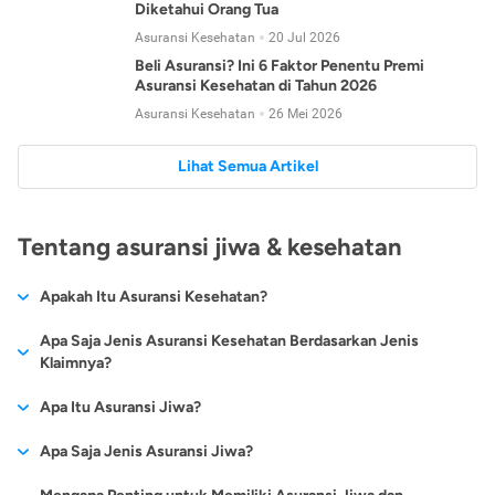
Diketahui Orang Tua
Asuransi Kesehatan
20 Jul 2026
Beli Asuransi? Ini 6 Faktor Penentu Premi
Asuransi Kesehatan di Tahun 2026
Asuransi Kesehatan
26 Mei 2026
Lihat Semua Artikel
Tentang asuransi jiwa & kesehatan
Apakah Itu Asuransi Kesehatan?
Asuransi kesehatan adalah jenis asuransi yang diperuntukkan
Apa Saja Jenis Asuransi Kesehatan Berdasarkan Jenis
untuk memberikan jaminan kesehatan kepada para
Klaimnya?
tertanggungnya jika mengalami sakit atau kecelakaan.
Secara umum, ada 2 jenis asuransi kesehatan yang
Apa Itu Asuransi Jiwa?
Asuransi kesehatan pada umumnya ditawarkan oleh berbagai
dikelompokkan berdasarkan jenis klaimnya:
perusahaan asuransi dengan berbagai pilihan perlindungan
Asuransi jiwa adalah jenis asuransi yang memberikan
Apa Saja Jenis Asuransi Jiwa?
mulai dari jaminan rawat inap di rumah sakit, hingga rawat
Asuransi Kesehatan
Cashless
:
pertanggungan berupa uang santunan atau ganti rugi kepada
jalan.
Proses klaim dilakukan oleh perusahaan asuransi tanpa
Secara umum, berikut jenis-jenis asuransi jiwa yang tersedia di