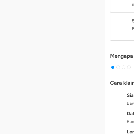
m
B
Mengapa 
Cara klai
Si
Baw
Dat
Rum
Le