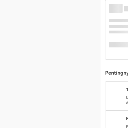
Pentingny
B
d
K