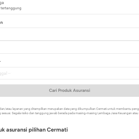
ga
 tertanggung
in
a
r
Cari Produk Asuransi
k dan/atau layanan yang ditampilkan merupakan data yang dikumpulkan Cermati untuk membantu p
 sesuai. Segala risiko dan tanggung jawab berada pada masing-masing Lembaga Jasa Keuangan atau mi
k asuransi pilihan Cermati