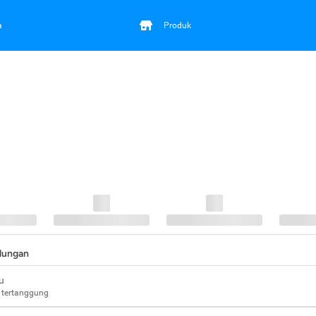
a
Produk
ndungan
u
 tertanggung