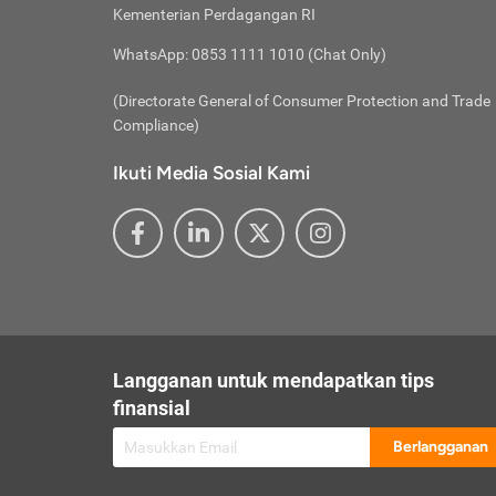
besar t
Inst
Seumu
Kementerian Perdagangan RI
pengel
Face
Hidup
membay
Gunaka
WhatsApp: 0853 1111 1010 (Chat Only)
atau
ditawa
Unduh
Whole
website
(Directorate General of Consumer Protection and Trade
Life
Waspad
Compliance)
Websit
hati-h
Ikuti Media Sosial Kami
mengaks
Perhat
Penyam
lewat a
@ce
@new
@inf
Asuran
Abaika
sebaga
Jiwa
U
Langganan untuk mendapatkan tips
Selalu
Link
Supaya
finansial
Pembar
Berlangganan
lalai 
Anda s