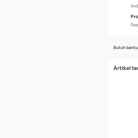
And
Pro
Dap
Butuh bantu
Artikel t