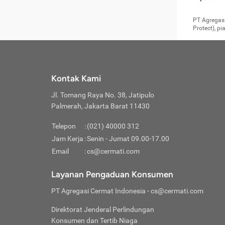
pengga
member
Layanan 
seperti:
persya
apabil
Cermati.
konsultas
PT Agregasi
bisa m
Layana
Asuran
data ata
di era pa
Protect), p
Mendap
Layana
Jiwa
teknologi
tersedia 
Memili
(Obat W
Berjan
pelayanan
dibutu
Layana
Agar keam
atau
T
operasi
labora
perlu dip
Life
rawat 
Inform
Kontak Kami
di ruma
Jangan
Jl. Tomang Raya No. 38, Jatipulo
tindak
Jangan
yang di
Palmerah, Jakarta Barat 11430
Cermati
Layana
passw
Nikmat
Telepon
:
(021) 40000 312
Jaga K
dibutu
Jangan
Jam Kerja
:
Senin - Jumat 09.00-17.00
Anda b
pihak-
Email
:
cs@cermati.com
untuk 
Janga
Indone
Jangan
Layanan Pengaduan Konsumen
apabil
manapu
Menghi
Waspad
PT Agregasi Cermat Indonesia
- cs@cermati.com
Memili
Hati-h
penyak
mengat
Asuran
Direktorat Jenderal Perlindungan
rumah 
terverif
Jiwa
Konsumen dan Tertib Niaga