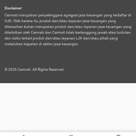
harus terpotong biaya asuransi. Selain itu,
Disclaimer
:
risiko kerugian akibat investasi juga bisa
Cermati merupakan penyelenggara agregasi jasa keuangan yang terdaftar di
turut mempengaruhi saldo asuransi dan
OJK. Oleh karena itu, produk dan/atau layanan jasa keuangan yang
menurunkan manfaatnya.
ditawarkan bukan merupakan produk dan/atau layanan jasa keuangan yang
diterbitkan oleh Cermati dan Cermati tidak bertanggung jawab atas tuntutan
dan risiko terkait produk dan/atau layanan LJK dan/atau pihak yang
Asuransi
Menawarkan manfaat perlindungan yang
melakukan kegiatan di sektor jasa keuangan.
Jiwa
dilengkapi dengan tabungan. Selayaknya
Dwiguna
jenis asuransi yang sebelumnya, produk ini
akan membagi sebagian premi ke rekening
©
2026
Cermati. All Rights Reserved.
tabungan, dan sisanya akan dialokasikan
ke manfaat perlindungan asuransi.
Saat memilih jenis asuransi ini, kamu bisa
merasakan keunggulan berupa
kemudahan dalam mencairkan dana
asuransi sebelum durasi atau masa
asuransinya berakhir. Selain itu, apabila
nasabah masih hidup hingga akhir masa
aktif asuransi, seluruh uang
pertanggungan bisa didapatkan kembali.