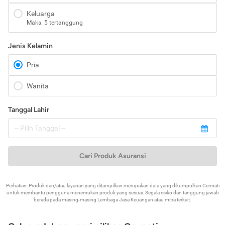
Keluarga
Maks. 5 tertanggung
Jenis Kelamin
Pria
Wanita
Tanggal Lahir
Cari Produk Asuransi
Perhatian: Produk dan/atau layanan yang ditampilkan merupakan data yang dikumpulkan Cermati
untuk membantu pengguna menemukan produk yang sesuai. Segala risiko dan tanggung jawab
berada pada masing-masing Lembaga Jasa Keuangan atau mitra terkait.