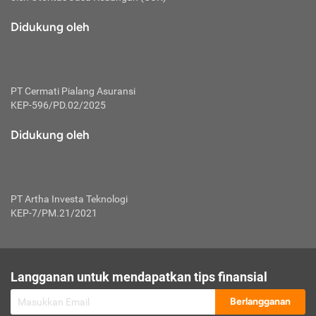
macam risiko dan manfaat investasi.
Didukung oleh
Karena mengombinasikan 2 produk
keuangan sekaligus, premi yang
dibayarkan oleh nasabah akan dibagi
dengan rasio tertentu ke manfaat asuransi
dan investasi sekaligus.
PT Cermati Pialang Asuransi
KEP-596/PD.02/2025
Dengan cara kerja yang lebih lengkap
tersebut, asuransi jenis ini mampu
Didukung oleh
diuangkan kembali saat nasabah tak
pernah melakukan pengajuan klaim
perlindungan. Ketika suatu saat tidak
mampu membayar premi, nasabah juga
PT Artha Investa Teknologi
bisa mengalihkan sebagian dana investasi
KEP-7/PM.21/2021
untuk melunasinya. Tentunya, keuntungan
dari aktivitas investasi bisa sepenuhnya
didapatkan oleh nasabah tanpa harus
repot mengelola modalnya.
Langganan untuk mendapatkan tips finansial
Namun, kekurangannya, manfaat investasi
Berlangganan
tidak bisa dirasakan secara optimal karena