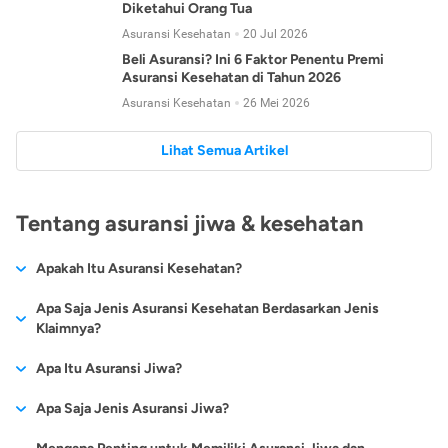
Diketahui Orang Tua
Asuransi Kesehatan
20 Jul 2026
Beli Asuransi? Ini 6 Faktor Penentu Premi
Asuransi Kesehatan di Tahun 2026
Asuransi Kesehatan
26 Mei 2026
Lihat Semua Artikel
Tentang asuransi jiwa & kesehatan
Apakah Itu Asuransi Kesehatan?
Asuransi kesehatan adalah jenis asuransi yang diperuntukkan
Apa Saja Jenis Asuransi Kesehatan Berdasarkan Jenis
untuk memberikan jaminan kesehatan kepada para
Klaimnya?
tertanggungnya jika mengalami sakit atau kecelakaan.
Secara umum, ada 2 jenis asuransi kesehatan yang
Apa Itu Asuransi Jiwa?
Asuransi kesehatan pada umumnya ditawarkan oleh berbagai
dikelompokkan berdasarkan jenis klaimnya:
perusahaan asuransi dengan berbagai pilihan perlindungan
Asuransi jiwa adalah jenis asuransi yang memberikan
Apa Saja Jenis Asuransi Jiwa?
mulai dari jaminan rawat inap di rumah sakit, hingga rawat
Asuransi Kesehatan
Cashless
:
pertanggungan berupa uang santunan atau ganti rugi kepada
jalan.
Proses klaim dilakukan oleh perusahaan asuransi tanpa
Secara umum, berikut jenis-jenis asuransi jiwa yang tersedia di