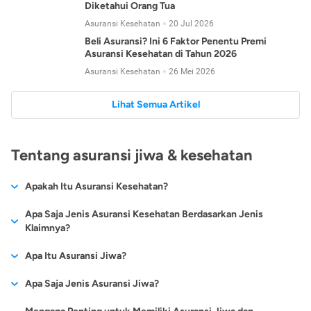
Diketahui Orang Tua
Asuransi Kesehatan
20 Jul 2026
Beli Asuransi? Ini 6 Faktor Penentu Premi
Asuransi Kesehatan di Tahun 2026
Asuransi Kesehatan
26 Mei 2026
Lihat Semua Artikel
Tentang asuransi jiwa & kesehatan
Apakah Itu Asuransi Kesehatan?
Asuransi kesehatan adalah jenis asuransi yang diperuntukkan
Apa Saja Jenis Asuransi Kesehatan Berdasarkan Jenis
untuk memberikan jaminan kesehatan kepada para
Klaimnya?
tertanggungnya jika mengalami sakit atau kecelakaan.
Secara umum, ada 2 jenis asuransi kesehatan yang
Apa Itu Asuransi Jiwa?
Asuransi kesehatan pada umumnya ditawarkan oleh berbagai
dikelompokkan berdasarkan jenis klaimnya:
perusahaan asuransi dengan berbagai pilihan perlindungan
Asuransi jiwa adalah jenis asuransi yang memberikan
Apa Saja Jenis Asuransi Jiwa?
mulai dari jaminan rawat inap di rumah sakit, hingga rawat
Asuransi Kesehatan
Cashless
:
pertanggungan berupa uang santunan atau ganti rugi kepada
jalan.
Proses klaim dilakukan oleh perusahaan asuransi tanpa
Secara umum, berikut jenis-jenis asuransi jiwa yang tersedia di