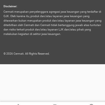
harus terpotong biaya asuransi. Selain itu,
Disclaimer
:
risiko kerugian akibat investasi juga bisa
Cermati merupakan penyelenggara agregasi jasa keuangan yang terdaftar di
turut mempengaruhi saldo asuransi dan
OJK. Oleh karena itu, produk dan/atau layanan jasa keuangan yang
menurunkan manfaatnya.
ditawarkan bukan merupakan produk dan/atau layanan jasa keuangan yang
diterbitkan oleh Cermati dan Cermati tidak bertanggung jawab atas tuntutan
dan risiko terkait produk dan/atau layanan LJK dan/atau pihak yang
Asuransi
Menawarkan manfaat perlindungan yang
melakukan kegiatan di sektor jasa keuangan.
Jiwa
dilengkapi dengan tabungan. Selayaknya
Dwiguna
jenis asuransi yang sebelumnya, produk ini
akan membagi sebagian premi ke rekening
©
2026
Cermati. All Rights Reserved.
tabungan, dan sisanya akan dialokasikan
ke manfaat perlindungan asuransi.
Saat memilih jenis asuransi ini, kamu bisa
merasakan keunggulan berupa
kemudahan dalam mencairkan dana
asuransi sebelum durasi atau masa
asuransinya berakhir. Selain itu, apabila
nasabah masih hidup hingga akhir masa
aktif asuransi, seluruh uang
pertanggungan bisa didapatkan kembali.