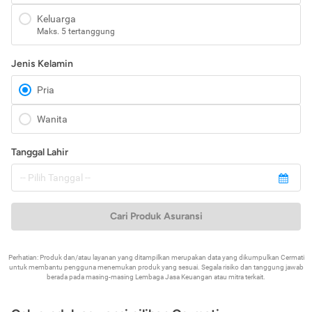
Keluarga
Maks. 5 tertanggung
Jenis Kelamin
Pria
Wanita
Tanggal Lahir
Cari Produk Asuransi
Perhatian: Produk dan/atau layanan yang ditampilkan merupakan data yang dikumpulkan Cermati
untuk membantu pengguna menemukan produk yang sesuai. Segala risiko dan tanggung jawab
berada pada masing-masing Lembaga Jasa Keuangan atau mitra terkait.