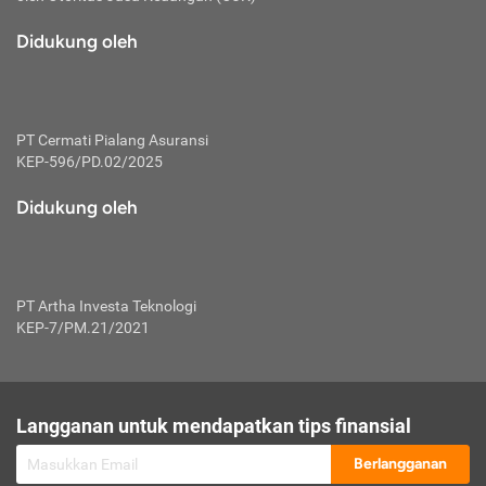
macam risiko dan manfaat investasi.
Didukung oleh
Karena mengombinasikan 2 produk
keuangan sekaligus, premi yang
dibayarkan oleh nasabah akan dibagi
dengan rasio tertentu ke manfaat asuransi
dan investasi sekaligus.
PT Cermati Pialang Asuransi
KEP-596/PD.02/2025
Dengan cara kerja yang lebih lengkap
tersebut, asuransi jenis ini mampu
Didukung oleh
diuangkan kembali saat nasabah tak
pernah melakukan pengajuan klaim
perlindungan. Ketika suatu saat tidak
mampu membayar premi, nasabah juga
PT Artha Investa Teknologi
bisa mengalihkan sebagian dana investasi
KEP-7/PM.21/2021
untuk melunasinya. Tentunya, keuntungan
dari aktivitas investasi bisa sepenuhnya
didapatkan oleh nasabah tanpa harus
repot mengelola modalnya.
Langganan untuk mendapatkan tips finansial
Namun, kekurangannya, manfaat investasi
Berlangganan
tidak bisa dirasakan secara optimal karena