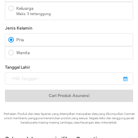
Keluarga
Maks. 5 tertanggung
Jenis Kelamin
Pria
Wanita
Tanggal Lahir
Cari Produk Asuransi
Perhatian: Produk dan/atau layanan yang ditampilkan merupakan data yang dikumpulkan Cermati
untuk membantu pengguna menemukan produk yang sesuai. Segala risiko dan tanggung jawab
berada pada masing-masing Lembaga Jasa Keuangan atau mitra terkait.