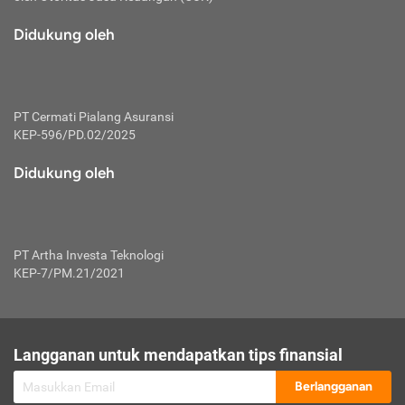
macam risiko dan manfaat investasi.
Didukung oleh
Karena mengombinasikan 2 produk
keuangan sekaligus, premi yang
dibayarkan oleh nasabah akan dibagi
dengan rasio tertentu ke manfaat asuransi
dan investasi sekaligus.
PT Cermati Pialang Asuransi
KEP-596/PD.02/2025
Dengan cara kerja yang lebih lengkap
tersebut, asuransi jenis ini mampu
Didukung oleh
diuangkan kembali saat nasabah tak
pernah melakukan pengajuan klaim
perlindungan. Ketika suatu saat tidak
mampu membayar premi, nasabah juga
PT Artha Investa Teknologi
bisa mengalihkan sebagian dana investasi
KEP-7/PM.21/2021
untuk melunasinya. Tentunya, keuntungan
dari aktivitas investasi bisa sepenuhnya
didapatkan oleh nasabah tanpa harus
repot mengelola modalnya.
Langganan untuk mendapatkan tips finansial
Namun, kekurangannya, manfaat investasi
Berlangganan
tidak bisa dirasakan secara optimal karena