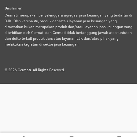
harus terpotong biaya asuransi. Selain itu,
Disclaimer
:
risiko kerugian akibat investasi juga bisa
Cermati merupakan penyelenggara agregasi jasa keuangan yang terdaftar di
turut mempengaruhi saldo asuransi dan
OJK. Oleh karena itu, produk dan/atau layanan jasa keuangan yang
menurunkan manfaatnya.
ditawarkan bukan merupakan produk dan/atau layanan jasa keuangan yang
diterbitkan oleh Cermati dan Cermati tidak bertanggung jawab atas tuntutan
dan risiko terkait produk dan/atau layanan LJK dan/atau pihak yang
Asuransi
Menawarkan manfaat perlindungan yang
melakukan kegiatan di sektor jasa keuangan.
Jiwa
dilengkapi dengan tabungan. Selayaknya
Dwiguna
jenis asuransi yang sebelumnya, produk ini
akan membagi sebagian premi ke rekening
©
2026
Cermati. All Rights Reserved.
tabungan, dan sisanya akan dialokasikan
ke manfaat perlindungan asuransi.
Saat memilih jenis asuransi ini, kamu bisa
merasakan keunggulan berupa
kemudahan dalam mencairkan dana
asuransi sebelum durasi atau masa
asuransinya berakhir. Selain itu, apabila
nasabah masih hidup hingga akhir masa
aktif asuransi, seluruh uang
pertanggungan bisa didapatkan kembali.