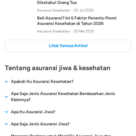
Diketahui Orang Tua
Asuransi Kesehatan
20 Jul 2026
Beli Asuransi? Ini 6 Faktor Penentu Premi
Asuransi Kesehatan di Tahun 2026
Asuransi Kesehatan
26 Mei 2026
Lihat Semua Artikel
Tentang asuransi jiwa & kesehatan
Apakah Itu Asuransi Kesehatan?
Asuransi kesehatan adalah jenis asuransi yang diperuntukkan
Apa Saja Jenis Asuransi Kesehatan Berdasarkan Jenis
untuk memberikan jaminan kesehatan kepada para
Klaimnya?
tertanggungnya jika mengalami sakit atau kecelakaan.
Secara umum, ada 2 jenis asuransi kesehatan yang
Apa Itu Asuransi Jiwa?
Asuransi kesehatan pada umumnya ditawarkan oleh berbagai
dikelompokkan berdasarkan jenis klaimnya:
perusahaan asuransi dengan berbagai pilihan perlindungan
Asuransi jiwa adalah jenis asuransi yang memberikan
Apa Saja Jenis Asuransi Jiwa?
mulai dari jaminan rawat inap di rumah sakit, hingga rawat
Asuransi Kesehatan
Cashless
:
pertanggungan berupa uang santunan atau ganti rugi kepada
jalan.
Proses klaim dilakukan oleh perusahaan asuransi tanpa
Secara umum, berikut jenis-jenis asuransi jiwa yang tersedia di