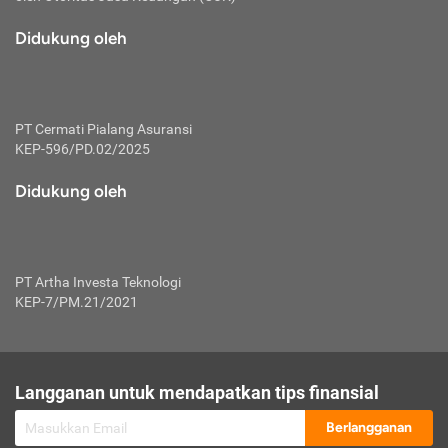
macam risiko dan manfaat investasi.
Didukung oleh
Karena mengombinasikan 2 produk
keuangan sekaligus, premi yang
dibayarkan oleh nasabah akan dibagi
dengan rasio tertentu ke manfaat asuransi
dan investasi sekaligus.
PT Cermati Pialang Asuransi
KEP-596/PD.02/2025
Dengan cara kerja yang lebih lengkap
tersebut, asuransi jenis ini mampu
Didukung oleh
diuangkan kembali saat nasabah tak
pernah melakukan pengajuan klaim
perlindungan. Ketika suatu saat tidak
mampu membayar premi, nasabah juga
PT Artha Investa Teknologi
bisa mengalihkan sebagian dana investasi
KEP-7/PM.21/2021
untuk melunasinya. Tentunya, keuntungan
dari aktivitas investasi bisa sepenuhnya
didapatkan oleh nasabah tanpa harus
repot mengelola modalnya.
Langganan untuk mendapatkan tips finansial
Namun, kekurangannya, manfaat investasi
Berlangganan
tidak bisa dirasakan secara optimal karena