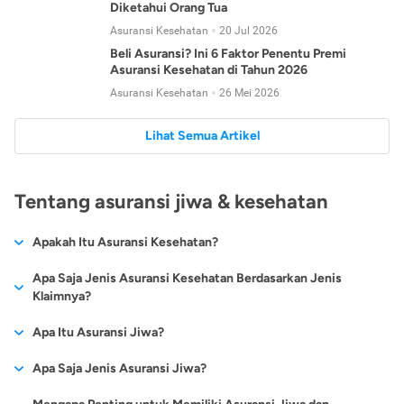
Diketahui Orang Tua
Asuransi Kesehatan
20 Jul 2026
Beli Asuransi? Ini 6 Faktor Penentu Premi
Asuransi Kesehatan di Tahun 2026
Asuransi Kesehatan
26 Mei 2026
Lihat Semua Artikel
Tentang asuransi jiwa & kesehatan
Apakah Itu Asuransi Kesehatan?
Asuransi kesehatan adalah jenis asuransi yang diperuntukkan
Apa Saja Jenis Asuransi Kesehatan Berdasarkan Jenis
untuk memberikan jaminan kesehatan kepada para
Klaimnya?
tertanggungnya jika mengalami sakit atau kecelakaan.
Secara umum, ada 2 jenis asuransi kesehatan yang
Apa Itu Asuransi Jiwa?
Asuransi kesehatan pada umumnya ditawarkan oleh berbagai
dikelompokkan berdasarkan jenis klaimnya:
perusahaan asuransi dengan berbagai pilihan perlindungan
Asuransi jiwa adalah jenis asuransi yang memberikan
Apa Saja Jenis Asuransi Jiwa?
mulai dari jaminan rawat inap di rumah sakit, hingga rawat
Asuransi Kesehatan
Cashless
:
pertanggungan berupa uang santunan atau ganti rugi kepada
jalan.
Proses klaim dilakukan oleh perusahaan asuransi tanpa
Secara umum, berikut jenis-jenis asuransi jiwa yang tersedia di