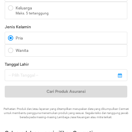
Keluarga
Maks. 5 tertanggung
Jenis Kelamin
Pria
Wanita
Tanggal Lahir
Cari Produk Asuransi
Perhatian: Produk dan/atau layanan yang ditampilkan merupakan data yang dikumpulkan Cermati
untuk membantu pengguna menemukan produk yang sesuai. Segala risiko dan tanggung jawab
berada pada masing-masing Lembaga Jasa Keuangan atau mitra terkait.