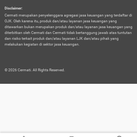
harus terpotong biaya asuransi. Selain itu,
Disclaimer
:
risiko kerugian akibat investasi juga bisa
Cermati merupakan penyelenggara agregasi jasa keuangan yang terdaftar di
turut mempengaruhi saldo asuransi dan
OJK. Oleh karena itu, produk dan/atau layanan jasa keuangan yang
menurunkan manfaatnya.
ditawarkan bukan merupakan produk dan/atau layanan jasa keuangan yang
diterbitkan oleh Cermati dan Cermati tidak bertanggung jawab atas tuntutan
dan risiko terkait produk dan/atau layanan LJK dan/atau pihak yang
Asuransi
Menawarkan manfaat perlindungan yang
melakukan kegiatan di sektor jasa keuangan.
Jiwa
dilengkapi dengan tabungan. Selayaknya
Dwiguna
jenis asuransi yang sebelumnya, produk ini
akan membagi sebagian premi ke rekening
©
2026
Cermati. All Rights Reserved.
tabungan, dan sisanya akan dialokasikan
ke manfaat perlindungan asuransi.
Saat memilih jenis asuransi ini, kamu bisa
merasakan keunggulan berupa
kemudahan dalam mencairkan dana
asuransi sebelum durasi atau masa
asuransinya berakhir. Selain itu, apabila
nasabah masih hidup hingga akhir masa
aktif asuransi, seluruh uang
pertanggungan bisa didapatkan kembali.