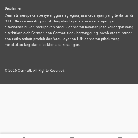
harus terpotong biaya asuransi. Selain itu,
Disclaimer
:
risiko kerugian akibat investasi juga bisa
Cermati merupakan penyelenggara agregasi jasa keuangan yang terdaftar di
turut mempengaruhi saldo asuransi dan
OJK. Oleh karena itu, produk dan/atau layanan jasa keuangan yang
menurunkan manfaatnya.
ditawarkan bukan merupakan produk dan/atau layanan jasa keuangan yang
diterbitkan oleh Cermati dan Cermati tidak bertanggung jawab atas tuntutan
dan risiko terkait produk dan/atau layanan LJK dan/atau pihak yang
Asuransi
Menawarkan manfaat perlindungan yang
melakukan kegiatan di sektor jasa keuangan.
Jiwa
dilengkapi dengan tabungan. Selayaknya
Dwiguna
jenis asuransi yang sebelumnya, produk ini
akan membagi sebagian premi ke rekening
©
2026
Cermati. All Rights Reserved.
tabungan, dan sisanya akan dialokasikan
ke manfaat perlindungan asuransi.
Saat memilih jenis asuransi ini, kamu bisa
merasakan keunggulan berupa
kemudahan dalam mencairkan dana
asuransi sebelum durasi atau masa
asuransinya berakhir. Selain itu, apabila
nasabah masih hidup hingga akhir masa
aktif asuransi, seluruh uang
pertanggungan bisa didapatkan kembali.