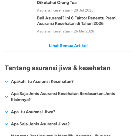
Diketahui Orang Tua
Asuransi Kesehatan
20 Jul 2026
Beli Asuransi? Ini 6 Faktor Penentu Premi
Asuransi Kesehatan di Tahun 2026
Asuransi Kesehatan
26 Mei 2026
Lihat Semua Artikel
Tentang asuransi jiwa & kesehatan
Apakah Itu Asuransi Kesehatan?
Asuransi kesehatan adalah jenis asuransi yang diperuntukkan
Apa Saja Jenis Asuransi Kesehatan Berdasarkan Jenis
untuk memberikan jaminan kesehatan kepada para
Klaimnya?
tertanggungnya jika mengalami sakit atau kecelakaan.
Secara umum, ada 2 jenis asuransi kesehatan yang
Apa Itu Asuransi Jiwa?
Asuransi kesehatan pada umumnya ditawarkan oleh berbagai
dikelompokkan berdasarkan jenis klaimnya:
perusahaan asuransi dengan berbagai pilihan perlindungan
Asuransi jiwa adalah jenis asuransi yang memberikan
Apa Saja Jenis Asuransi Jiwa?
mulai dari jaminan rawat inap di rumah sakit, hingga rawat
Asuransi Kesehatan
Cashless
:
pertanggungan berupa uang santunan atau ganti rugi kepada
jalan.
Proses klaim dilakukan oleh perusahaan asuransi tanpa
Secara umum, berikut jenis-jenis asuransi jiwa yang tersedia di