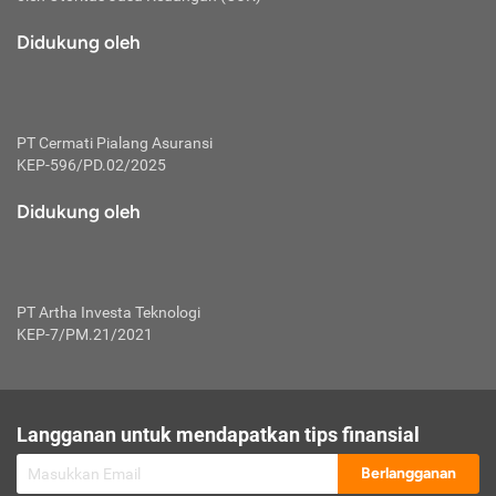
macam risiko dan manfaat investasi.
Didukung oleh
Karena mengombinasikan 2 produk
keuangan sekaligus, premi yang
dibayarkan oleh nasabah akan dibagi
dengan rasio tertentu ke manfaat asuransi
dan investasi sekaligus.
PT Cermati Pialang Asuransi
KEP-596/PD.02/2025
Dengan cara kerja yang lebih lengkap
tersebut, asuransi jenis ini mampu
Didukung oleh
diuangkan kembali saat nasabah tak
pernah melakukan pengajuan klaim
perlindungan. Ketika suatu saat tidak
mampu membayar premi, nasabah juga
PT Artha Investa Teknologi
bisa mengalihkan sebagian dana investasi
KEP-7/PM.21/2021
untuk melunasinya. Tentunya, keuntungan
dari aktivitas investasi bisa sepenuhnya
didapatkan oleh nasabah tanpa harus
repot mengelola modalnya.
Langganan untuk mendapatkan tips finansial
Namun, kekurangannya, manfaat investasi
Berlangganan
tidak bisa dirasakan secara optimal karena