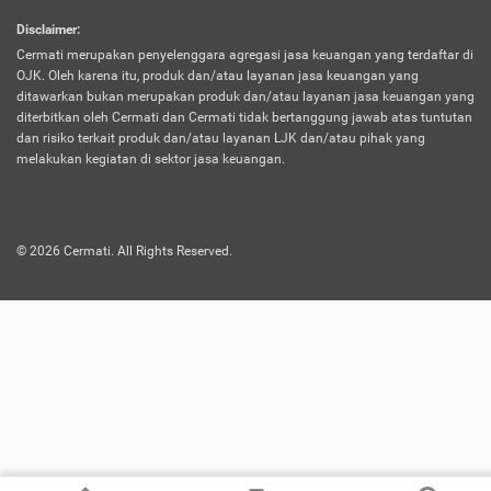
harus terpotong biaya asuransi. Selain itu,
Disclaimer
:
risiko kerugian akibat investasi juga bisa
Cermati merupakan penyelenggara agregasi jasa keuangan yang terdaftar di
turut mempengaruhi saldo asuransi dan
OJK. Oleh karena itu, produk dan/atau layanan jasa keuangan yang
menurunkan manfaatnya.
ditawarkan bukan merupakan produk dan/atau layanan jasa keuangan yang
diterbitkan oleh Cermati dan Cermati tidak bertanggung jawab atas tuntutan
dan risiko terkait produk dan/atau layanan LJK dan/atau pihak yang
Asuransi
Menawarkan manfaat perlindungan yang
melakukan kegiatan di sektor jasa keuangan.
Jiwa
dilengkapi dengan tabungan. Selayaknya
Dwiguna
jenis asuransi yang sebelumnya, produk ini
akan membagi sebagian premi ke rekening
©
2026
Cermati. All Rights Reserved.
tabungan, dan sisanya akan dialokasikan
ke manfaat perlindungan asuransi.
Saat memilih jenis asuransi ini, kamu bisa
merasakan keunggulan berupa
kemudahan dalam mencairkan dana
asuransi sebelum durasi atau masa
asuransinya berakhir. Selain itu, apabila
nasabah masih hidup hingga akhir masa
aktif asuransi, seluruh uang
pertanggungan bisa didapatkan kembali.