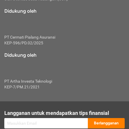
macam risiko dan manfaat investasi.
Didukung oleh
Karena mengombinasikan 2 produk
keuangan sekaligus, premi yang
dibayarkan oleh nasabah akan dibagi
dengan rasio tertentu ke manfaat asuransi
dan investasi sekaligus.
PT Cermati Pialang Asuransi
KEP-596/PD.02/2025
Dengan cara kerja yang lebih lengkap
tersebut, asuransi jenis ini mampu
Didukung oleh
diuangkan kembali saat nasabah tak
pernah melakukan pengajuan klaim
perlindungan. Ketika suatu saat tidak
mampu membayar premi, nasabah juga
PT Artha Investa Teknologi
bisa mengalihkan sebagian dana investasi
KEP-7/PM.21/2021
untuk melunasinya. Tentunya, keuntungan
dari aktivitas investasi bisa sepenuhnya
didapatkan oleh nasabah tanpa harus
repot mengelola modalnya.
Langganan untuk mendapatkan tips finansial
Namun, kekurangannya, manfaat investasi
Berlangganan
tidak bisa dirasakan secara optimal karena