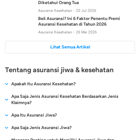
Diketahui Orang Tua
Asuransi Kesehatan
20 Jul 2026
Beli Asuransi? Ini 6 Faktor Penentu Premi
Asuransi Kesehatan di Tahun 2026
Asuransi Kesehatan
26 Mei 2026
Lihat Semua Artikel
Tentang asuransi jiwa & kesehatan
Apakah Itu Asuransi Kesehatan?
Asuransi kesehatan adalah jenis asuransi yang diperuntukkan
Apa Saja Jenis Asuransi Kesehatan Berdasarkan Jenis
untuk memberikan jaminan kesehatan kepada para
Klaimnya?
tertanggungnya jika mengalami sakit atau kecelakaan.
Secara umum, ada 2 jenis asuransi kesehatan yang
Apa Itu Asuransi Jiwa?
Asuransi kesehatan pada umumnya ditawarkan oleh berbagai
dikelompokkan berdasarkan jenis klaimnya:
perusahaan asuransi dengan berbagai pilihan perlindungan
Asuransi jiwa adalah jenis asuransi yang memberikan
Apa Saja Jenis Asuransi Jiwa?
mulai dari jaminan rawat inap di rumah sakit, hingga rawat
Asuransi Kesehatan
Cashless
:
pertanggungan berupa uang santunan atau ganti rugi kepada
jalan.
Proses klaim dilakukan oleh perusahaan asuransi tanpa
Secara umum, berikut jenis-jenis asuransi jiwa yang tersedia di