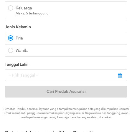
Keluarga
Maks. 5 tertanggung
Jenis Kelamin
Pria
Wanita
Tanggal Lahir
Cari Produk Asuransi
Perhatian: Produk dan/atau layanan yang ditampilkan merupakan data yang dikumpulkan Cermati
untuk membantu pengguna menemukan produk yang sesuai. Segala risiko dan tanggung jawab
berada pada masing-masing Lembaga Jasa Keuangan atau mitra terkait.